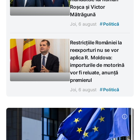
Roșca și Victor
Mătrăgună
#
Joi, 6 august
Politică
Restricțiile României la
reexporturi nu se vor
aplica R. Moldova:
importurile de motorină
vor fi reluate, anunță
premierul
#
Joi, 6 august
Politică