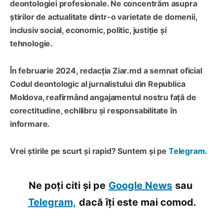
deontologiei profesionale. Ne concentrăm asupra
știrilor de actualitate dintr-o varietate de domenii,
inclusiv social, economic, politic, justiție și
tehnologie.
În februarie 2024, redacția Ziar.md a semnat oficial
Codul deontologic al jurnalistului din Republica
Moldova, reafirmând angajamentul nostru față de
corectitudine, echilibru și responsabilitate în
informare.
Vrei știrile pe scurt și rapid? Suntem și pe
Telegram
.
Ne poți citi și pe
Google News
sau
Telegram,
dacă îți este mai comod.