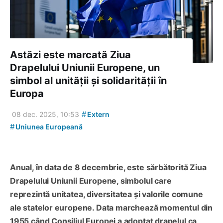
Astăzi este marcată Ziua
Drapelului Uniunii Europene, un
simbol al unității și solidarității în
Europa
#
08 dec. 2025, 10:53
Extern
#
Uniunea Europeană
Anual, în data de 8 decembrie, este sărbătorită Ziua
Drapelului Uniunii Europene, simbolul care
reprezintă unitatea, diversitatea și valorile comune
ale statelor europene. Data marchează momentul din
1955 când Consiliul Europei a adoptat drapelul ca