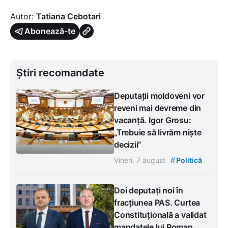
Autor:
Tatiana Cebotari
Abonează-te
Știri recomandate
Deputații moldoveni vor
reveni mai devreme din
vacanță. Igor Grosu:
„Trebuie să livrăm niște
decizii”
#
Vineri, 7 august
Politică
Doi deputați noi în
fracțiunea PAS. Curtea
Constituțională a validat
mandatele lui Roman