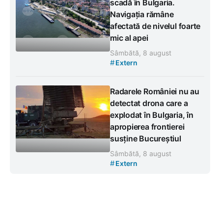
scadă în Bulgaria.
Navigația rămâne
afectată de nivelul foarte
mic al apei
Sâmbătă, 8 august
#
Extern
Radarele României nu au
detectat drona care a
explodat în Bulgaria, în
apropierea frontierei
susține Bucureștiul
Sâmbătă, 8 august
#
Extern