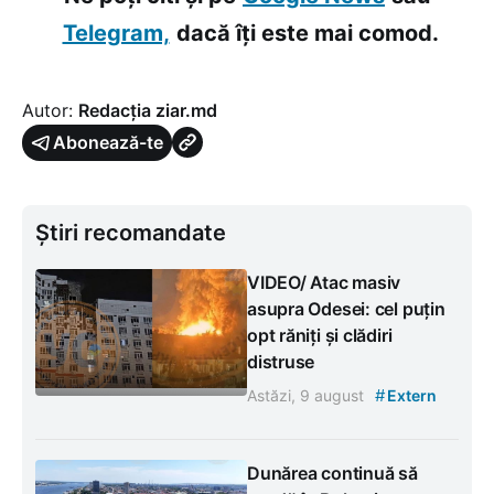
Telegram,
dacă îți este mai comod.
Autor:
Redacția ziar.md
Abonează-te
Știri recomandate
VIDEO/ Atac masiv
asupra Odesei: cel puțin
opt răniți și clădiri
distruse
#
Astăzi, 9 august
Extern
Dunărea continuă să