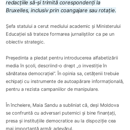
redacțiile să-și trimită corespondenți la
Bruxelles, inclusiv prin coangajare sau rotație.
Șefa statului a cerut mediului academic și Ministerului
Educației să trateze formarea jurnaliștilor ca pe un
obiectiv strategic.
Președinta a pledat pentru introducerea alfabetizării
media în școli, descriind-o drept „o investiție în
sănătatea democrației”. În opinia sa, cetățenii trebuie
echipați cu instrumente de autoapărare informațională,
pentru a rezista campaniilor de manipulare.
În încheiere, Maia Sandu a subliniat că, deși Moldova
se confruntă cu adversari puternici și bine finanțați,
presa și instituțiile democratice au la dispoziție cea
mai importantă armă: adevărul.