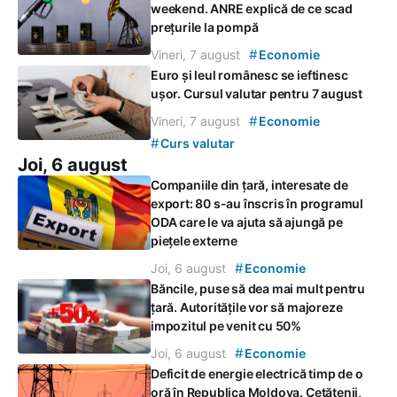
weekend. ANRE explică de ce scad
prețurile la pompă
#
Vineri, 7 august
Economie
Euro și leul românesc se ieftinesc
ușor. Cursul valutar pentru 7 august
#
Vineri, 7 august
Economie
#
Curs valutar
Joi, 6 august
Companiile din țară, interesate de
export: 80 s-au înscris în programul
ODA care le va ajuta să ajungă pe
piețele externe
#
Joi, 6 august
Economie
Băncile, puse să dea mai mult pentru
țară. Autoritățile vor să majoreze
impozitul pe venit cu 50%
#
Joi, 6 august
Economie
Deficit de energie electrică timp de o
oră în Republica Moldova. Cetățenii,