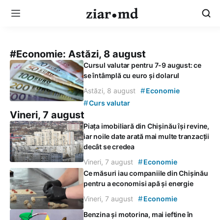
#Economie:
Astăzi, 8 august
Cursul valutar pentru 7-9 august: ce
se întâmplă cu euro și dolarul
#
Astăzi, 8 august
Economie
#
Curs valutar
Vineri, 7 august
Piața imobiliară din Chișinău își revine,
iar noile date arată mai multe tranzacții
decât se credea
#
Vineri, 7 august
Economie
Ce măsuri iau companiile din Chișinău
pentru a economisi apă și energie
#
Vineri, 7 august
Economie
Benzina și motorina, mai ieftine în