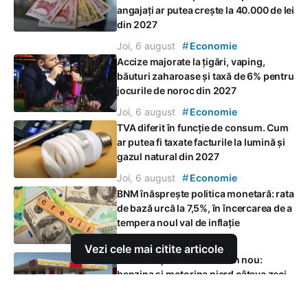
angajați ar putea crește la 40.000 de lei
din 2027
#
Joi, 6 august
Economie
Accize majorate la țigări, vaping,
băuturi zaharoase și taxă de 6% pentru
jocurile de noroc din 2027
#
Joi, 6 august
Economie
TVA diferit în funcție de consum. Cum
ar putea fi taxate facturile la lumină și
gazul natural din 2027
#
Joi, 6 august
Economie
BNM înăsprește politica monetară: rata
de bază urcă la 7,5%, în încercarea de a
tempera noul val de inflație
#
Joi, 6 august
Economie
Vezi cele mai citite articole
Carburanții se ieftinesc din nou:
benzina și motorina pierd câteva zeci
de bani