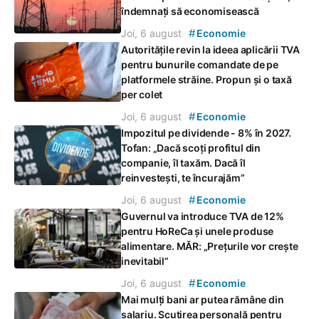
îndemnați să economisească
#
Joi, 6 august
Economie
Autoritățile revin la ideea aplicării TVA
pentru bunurile comandate de pe
platformele străine. Propun și o taxă
per colet
#
Joi, 6 august
Economie
Impozitul pe dividende - 8% în 2027.
Tofan: „Dacă scoți profitul din
companie, îl taxăm. Dacă îl
reinvestești, te încurajăm”
#
Joi, 6 august
Economie
Guvernul va introduce TVA de 12%
pentru HoReCa și unele produse
alimentare. MĂR: „Prețurile vor crește
inevitabil”
#
Joi, 6 august
Economie
Mai mulți bani ar putea rămâne din
salariu. Scutirea personală pentru