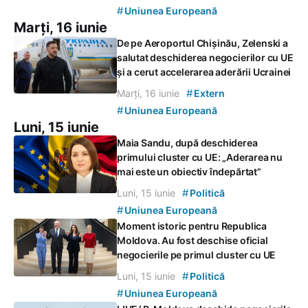
#
Uniunea Europeană
Marți, 16 iunie
De pe Aeroportul Chișinău, Zelenski a
salutat deschiderea negocierilor cu UE
și a cerut accelerarea aderării Ucrainei
#
Marți, 16 iunie
Extern
#
Uniunea Europeană
Luni, 15 iunie
Maia Sandu, după deschiderea
primului cluster cu UE: „Aderarea nu
mai este un obiectiv îndepărtat”
#
Luni, 15 iunie
Politică
#
Uniunea Europeană
Moment istoric pentru Republica
Moldova. Au fost deschise oficial
negocierile pe primul cluster cu UE
#
Luni, 15 iunie
Politică
#
Uniunea Europeană