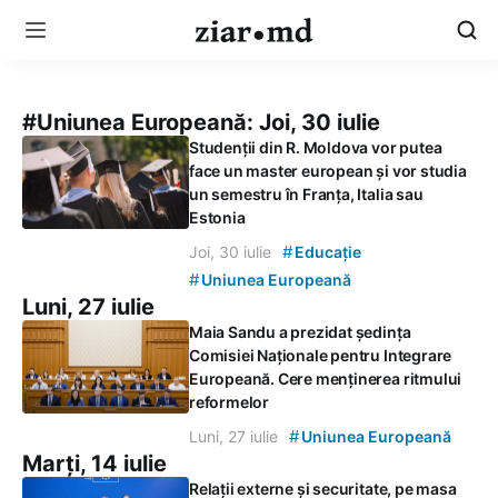
#Uniunea Europeană:
Joi, 30 iulie
Studenții din R. Moldova vor putea
face un master european și vor studia
un semestru în Franța, Italia sau
Estonia
#
Joi, 30 iulie
Educație
#
Uniunea Europeană
Luni, 27 iulie
Maia Sandu a prezidat ședința
Comisiei Naționale pentru Integrare
Europeană. Cere menținerea ritmului
reformelor
#
Luni, 27 iulie
Uniunea Europeană
Marți, 14 iulie
Relații externe și securitate, pe masa