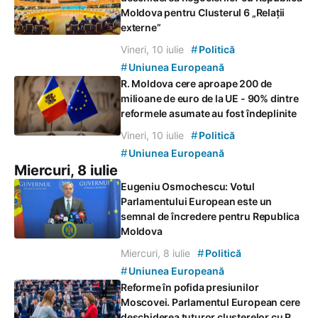
Moldova pentru Clusterul 6 „Relații
externe”
#
Vineri, 10 iulie
Politică
#
Uniunea Europeană
R. Moldova cere aproape 200 de
milioane de euro de la UE - 90% dintre
reformele asumate au fost îndeplinite
#
Vineri, 10 iulie
Politică
#
Uniunea Europeană
Miercuri, 8 iulie
Eugeniu Osmochescu: Votul
Parlamentului European este un
semnal de încredere pentru Republica
Moldova
#
Miercuri, 8 iulie
Politică
#
Uniunea Europeană
Reforme în pofida presiunilor
Moscovei. Parlamentul European cere
deschiderea tuturor clusterelor cu R.