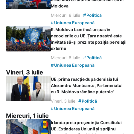
Moldova
#
Miercuri, 8 iulie
Politică
#
Uniunea Europeană
R. Moldova face încă un pas în
negocierile cu UE. Țara noastră este
invitată să-și prezinte poziția pe relații
externe
#
Miercuri, 8 iulie
Politică
#
Uniunea Europeană
Vineri, 3 iulie
UE, prima reacție după demisia lui
Alexandru Munteanu: „Parteneriatul
cu R. Moldova rămâne puternic”
#
Vineri, 3 iulie
Politică
#
Uniunea Europeană
Miercuri, 1 iulie
Irlanda preia președinția Consiliului
UE. Extinderea Uniunii și sprijinul