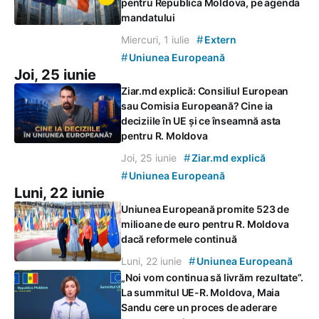
pentru Republica Moldova, pe agenda
mandatului
#
Miercuri, 1 iulie
Extern
#
Uniunea Europeană
Joi, 25 iunie
Ziar.md explică: Consiliul European
sau Comisia Europeană? Cine ia
deciziile în UE și ce înseamnă asta
pentru R. Moldova
#
Joi, 25 iunie
Ziar.md explică
#
Uniunea Europeană
Luni, 22 iunie
Uniunea Europeană promite 523 de
milioane de euro pentru R. Moldova
dacă reformele continuă
#
Luni, 22 iunie
Uniunea Europeană
„Noi vom continua să livrăm rezultate”.
La summitul UE-R. Moldova, Maia
Sandu cere un proces de aderare