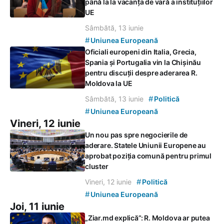
până la la vacanța de vară a instituțiilor
UE
Sâmbătă, 13 iunie
#
Uniunea Europeană
Oficiali europeni din Italia, Grecia,
Spania și Portugalia vin la Chișinău
pentru discuții despre aderarea R.
Moldova la UE
#
Sâmbătă, 13 iunie
Politică
#
Uniunea Europeană
Vineri, 12 iunie
Un nou pas spre negocierile de
aderare. Statele Uniunii Europene au
aprobat poziția comună pentru primul
cluster
#
Vineri, 12 iunie
Politică
#
Uniunea Europeană
Joi, 11 iunie
„Ziar.md explică”: R. Moldova ar putea