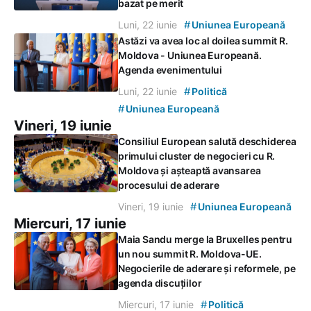
bazat pe merit
#
Luni, 22 iunie
Uniunea Europeană
Astăzi va avea loc al doilea summit R.
Moldova - Uniunea Europeană.
Agenda evenimentului
#
Luni, 22 iunie
Politică
#
Uniunea Europeană
Vineri, 19 iunie
Consiliul European salută deschiderea
primului cluster de negocieri cu R.
Moldova și așteaptă avansarea
procesului de aderare
#
Vineri, 19 iunie
Uniunea Europeană
Miercuri, 17 iunie
Maia Sandu merge la Bruxelles pentru
un nou summit R. Moldova-UE.
Negocierile de aderare și reformele, pe
agenda discuțiilor
#
Miercuri, 17 iunie
Politică