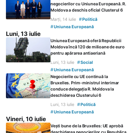
negocierilor cu Uniunea Europeană. R.
Moldova a deschis oficial Clusterul 6
#
Marți, 14 iulie
Politică
#
Uniunea Europeană
Luni, 13 iulie
Uniunea Europeană oferă Republicii
Moldova încă 120 de milioane de euro
pentru apărarea antiaeriană
#
Luni, 13 iulie
Social
#
Uniunea Europeană
Negocierile cu UE continuă la
Bruxelles. Prim-ministrul interimar
conduce delegația R. Moldova la
deschiderea Clusterului 6
#
Luni, 13 iulie
Politică
#
Uniunea Europeană
Vineri, 10 iulie
Vești bune de la Bruxelles: UE aprobă
deschiderea negocierilor cu Republica