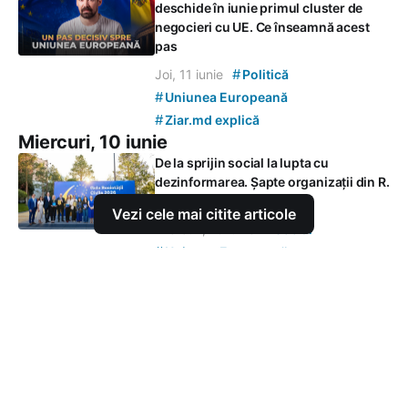
deschide în iunie primul cluster de
negocieri cu UE. Ce înseamnă acest
pas
#
Joi, 11 iunie
Politică
#
Uniunea Europeană
#
Ziar.md explică
Miercuri, 10 iunie
De la sprijin social la lupta cu
dezinformarea. Șapte organizații din R.
Moldova, premiate de UE
Vezi cele mai citite articole
#
Miercuri, 10 iunie
Social
#
Uniunea Europeană
Marți, 9 iunie
30 de afaceri și startup-uri vor primi
sprijin pentru proiecte verzi. PNUD
Moldova a lansat un apel de propuneri
#
Marți, 9 iunie
Economie
#
Uniunea Europeană
Ursula von der Leyen confirmă: În