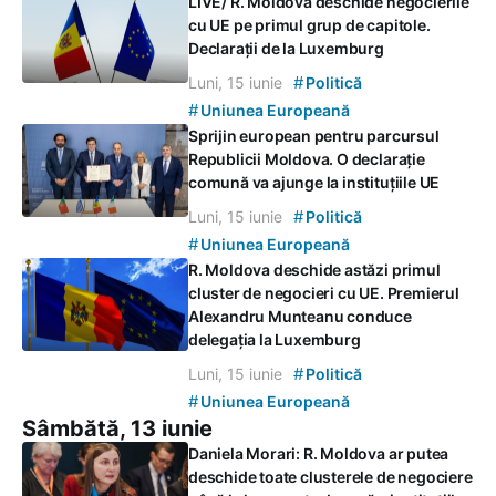
LIVE/ R. Moldova deschide negocierile
cu UE pe primul grup de capitole.
Declarații de la Luxemburg
#
Luni, 15 iunie
Politică
#
Uniunea Europeană
Sprijin european pentru parcursul
Republicii Moldova. O declarație
comună va ajunge la instituțiile UE
#
Luni, 15 iunie
Politică
#
Uniunea Europeană
R. Moldova deschide astăzi primul
cluster de negocieri cu UE. Premierul
Alexandru Munteanu conduce
delegația la Luxemburg
#
Luni, 15 iunie
Politică
#
Uniunea Europeană
Sâmbătă, 13 iunie
Daniela Morari: R. Moldova ar putea
deschide toate clusterele de negociere