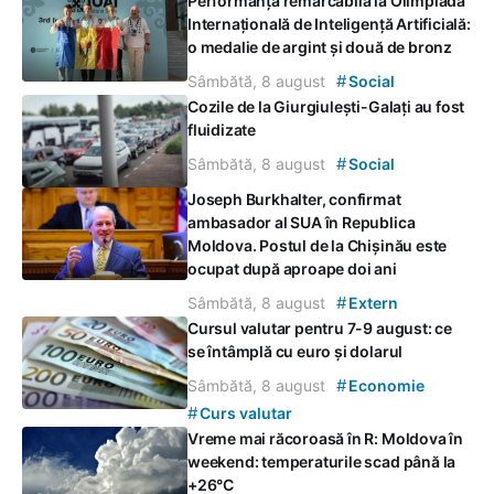
Performanță remarcabilă la Olimpiada
Internațională de Inteligență Artificială:
o medalie de argint și două de bronz
#
Sâmbătă, 8 august
Social
Cozile de la Giurgiulești-Galați au fost
fluidizate
#
Sâmbătă, 8 august
Social
Joseph Burkhalter, confirmat
ambasador al SUA în Republica
Moldova. Postul de la Chișinău este
ocupat după aproape doi ani
#
Sâmbătă, 8 august
Extern
Cursul valutar pentru 7-9 august: ce
se întâmplă cu euro și dolarul
#
Sâmbătă, 8 august
Economie
#
Curs valutar
Vreme mai răcoroasă în R: Moldova în
weekend: temperaturile scad până la
+26°C