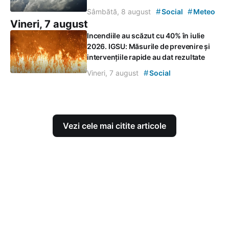
#
#
Sâmbătă, 8 august
Social
Meteo
Vineri, 7 august
Incendiile au scăzut cu 40% în iulie
2026. IGSU: Măsurile de prevenire și
intervențiile rapide au dat rezultate
#
Vineri, 7 august
Social
Vezi cele mai citite articole
Contacte