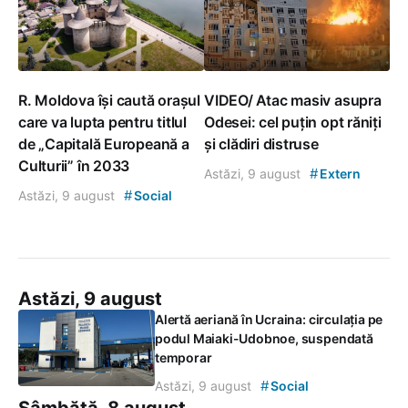
R. Moldova își caută orașul
VIDEO/ Atac masiv asupra
care va lupta pentru titlul
Odesei: cel puțin opt răniți
de „Capitală Europeană a
și clădiri distruse
Culturii” în 2033
#
Astăzi, 9 august
Extern
#
Astăzi, 9 august
Social
Astăzi, 9 august
Alertă aeriană în Ucraina: circulația pe
podul Maiaki-Udobnoe, suspendată
temporar
#
Astăzi, 9 august
Social
Sâmbătă, 8 august