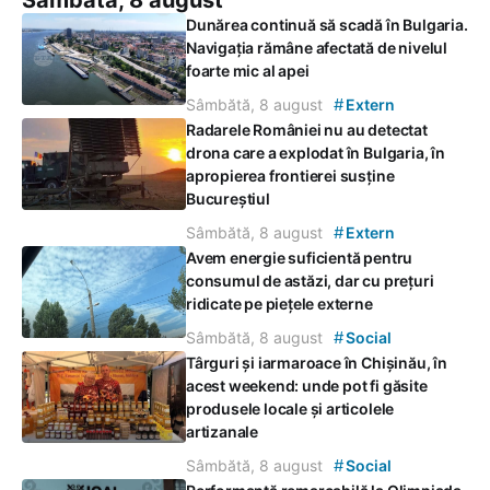
Dunărea continuă să scadă în Bulgaria.
Navigația rămâne afectată de nivelul
foarte mic al apei
#
Sâmbătă, 8 august
Extern
Radarele României nu au detectat
drona care a explodat în Bulgaria, în
apropierea frontierei susține
Bucureștiul
#
Sâmbătă, 8 august
Extern
Avem energie suficientă pentru
consumul de astăzi, dar cu prețuri
ridicate pe piețele externe
#
Sâmbătă, 8 august
Social
Târguri și iarmaroace în Chișinău, în
acest weekend: unde pot fi găsite
produsele locale și articolele
artizanale
#
Sâmbătă, 8 august
Social