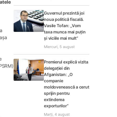
datele
Guvernul prezintă joi
noua politică fiscală.
Vasile Tofan: „Vom
ca
taxa munca mai puțin
 așa
și viciile mai mult”
Miercuri, 5 august
e
Premierul explică vizita
 (PSRM)
delegației din
Afganistan: „O
companie
moldovenească a cerut
sprijin pentru
extinderea
exporturilor”
Marți, 4 august