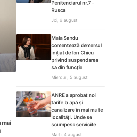
Penitenciarul nr.7 -
Rusca
Joi, 6 august
Maia Sandu
comentează demersul
inițiat de Ion Chicu
privind suspendarea
sa din funcție
Miercuri, 5 august
ANRE a aprobat noi
tarife la apă și
canalizare în mai multe
localități. Unde se
a mai
scumpesc serviciile
i
Marți, 4 august