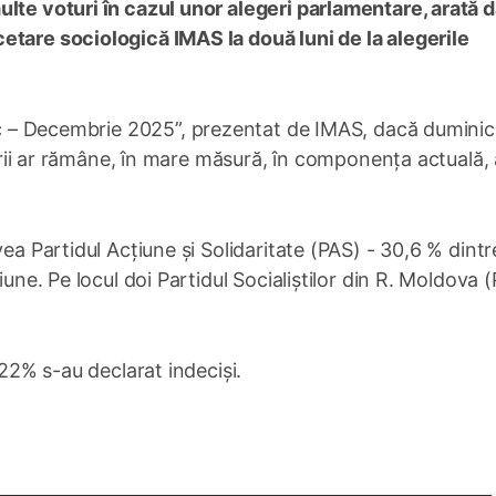
lte voturi în cazul unor alegeri parlamentare, arată 
etare sociologică IMAS la două luni de la alegerile
c – Decembrie 2025”, prezentat de IMAS, dacă dumini
 țării ar rămâne, în mare măsură, în componența actuală,
vea Partidul Acțiune și Solidaritate (PAS) - 30,6 % dintr
iune. Pe locul doi Partidul Socialiștilor din R. Moldova
 22% s-au declarat indeciși.