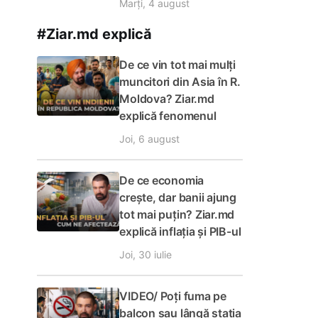
Marți, 4 august
#Ziar.md explică
De ce vin tot mai mulți
muncitori din Asia în R.
Moldova? Ziar.md
explică fenomenul
Joi, 6 august
De ce economia
crește, dar banii ajung
tot mai puțin? Ziar.md
explică inflația și PIB-ul
Joi, 30 iulie
VIDEO/ Poți fuma pe
balcon sau lângă stația