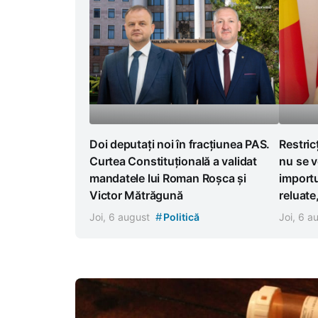
Doi deputați noi în fracțiunea PAS.
Restric
Curtea Constituțională a validat
nu se v
mandatele lui Roman Roșca și
importu
Victor Mătrăgună
reluate
#
Joi, 6 august
Politică
Joi, 6 