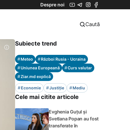
Despre noi
Caută
Subiecte trend
#
#
Meteo
Război Rusia - Ucraina
#
#
Uniunea Europeană
Curs valutar
#
Ziar.md explică
#
#
#
Economie
Justiție
Mediu
Cele mai citite articole
Evghenia Guțul și
Svetlana Popan au fost
transferate în