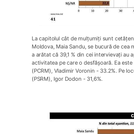
La capitolul cât de mulțumiți sunt cetățenii
Moldova, Maia Sandu, se bucură de cea ma
a arătat că 39,1 % din cei intervievați au 
activitatea pe care o desfășoară. Ea este
(PCRM), Vladimir Voronin - 33.2%. Pe locul 
(PSRM), Igor Dodon - 31,6%.