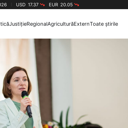
2026
USD
17.37
EUR
20.05
itică
Justiție
Regional
Agricultură
Extern
Toate știrile