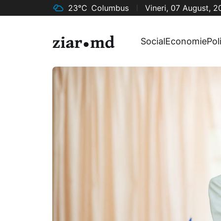
23°C
Columbus
Vineri, 07 August, 
Social
Economie
Pol