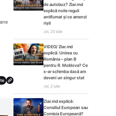
de autobuz? Ziar.md
explică noile reguli
antifumat și ce amenzi
oane
riști
Joi, 23 iulie
VIDEO/ Ziar.md
explică: Unirea cu
România – plan B
pentru R. Moldova? Ce
s-ar schimba dacă am
deveni un singur stat
te
Joi, 2 iulie
Ziar.md explică:
Consiliul European sau
Comisia Europeană?