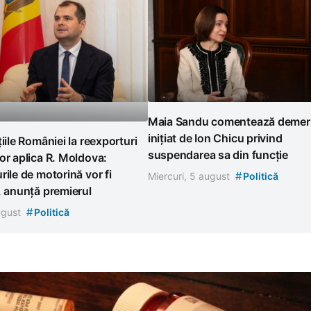
Maia Sandu comentează demer
inițiat de Ion Chicu privind
țiile României la reexporturi
suspendarea sa din funcție
or aplica R. Moldova:
rile de motorină vor fi
#
Miercuri, 5 august
Politică
, anunță premierul
#
august
Politică