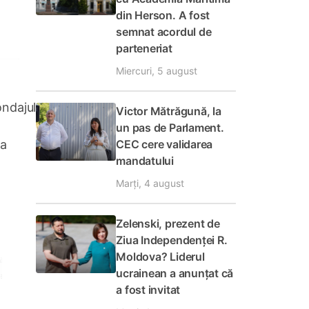
din Herson. A fost
semnat acordul de
parteneriat
Miercuri, 5 august
ondajul
Victor Mătrăgună, la
un pas de Parlament.
va
CEC cere validarea
mandatului
Marți, 4 august
Zelenski, prezent de
Ziua Independenței R.
Moldova? Liderul
ucrainean a anunțat că
a fost invitat