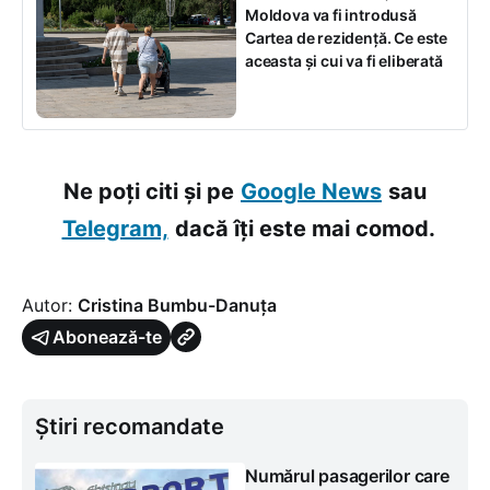
Moldova va fi introdusă
Cartea de rezidență. Ce este
aceasta și cui va fi eliberată
Ne poți citi și pe
Google News
sau
Telegram,
dacă îți este mai comod.
Autor:
Cristina Bumbu-Danuța
Abonează-te
Știri recomandate
Numărul pasagerilor care