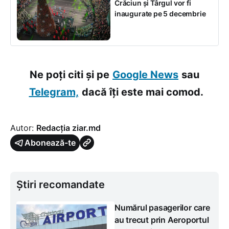
Crăciun și Târgul vor fi
inaugurate pe 5 decembrie
Ne poți citi și pe
Google News
sau
Telegram,
dacă îți este mai comod.
Autor:
Redacția ziar.md
Abonează-te
Știri recomandate
Numărul pasagerilor care
au trecut prin Aeroportul