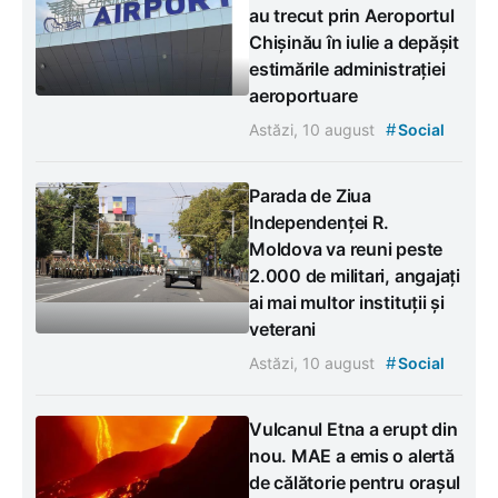
au trecut prin Aeroportul
Chișinău în iulie a depășit
estimările administrației
aeroportuare
#
Astăzi, 10 august
Social
Parada de Ziua
Independenței R.
Moldova va reuni peste
2.000 de militari, angajați
ai mai multor instituții și
veterani
#
Astăzi, 10 august
Social
Vulcanul Etna a erupt din
nou. MAE a emis o alertă
de călătorie pentru orașul