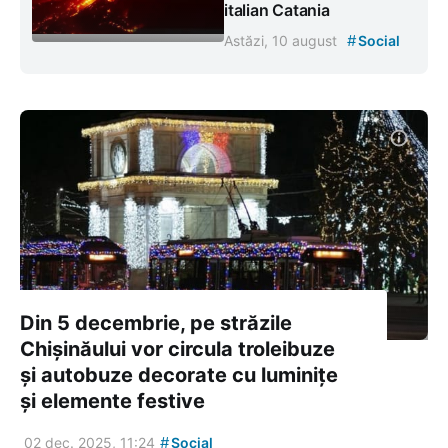
italian Catania
#
Astăzi, 10 august
Social
Din 5 decembrie, pe străzile
Chișinăului vor circula troleibuze
și autobuze decorate cu luminițe
și elemente festive
#
02 dec. 2025, 11:24
Social