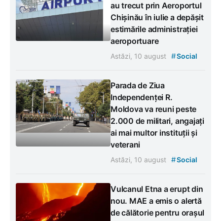
au trecut prin Aeroportul
Chișinău în iulie a depășit
estimările administrației
aeroportuare
#
Astăzi, 10 august
Social
Parada de Ziua
Independenței R.
Moldova va reuni peste
2.000 de militari, angajați
ai mai multor instituții și
veterani
#
Astăzi, 10 august
Social
Vulcanul Etna a erupt din
nou. MAE a emis o alertă
de călătorie pentru orașul