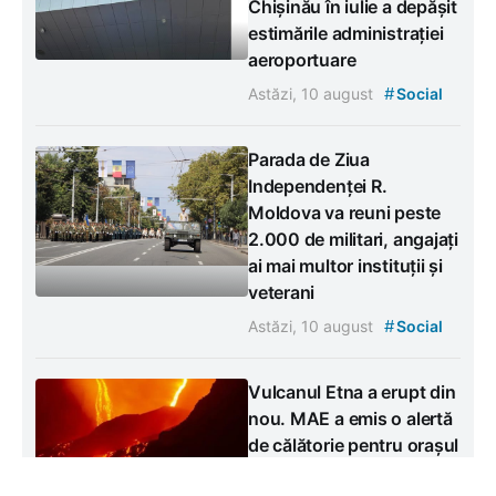
Chișinău în iulie a depășit
estimările administrației
aeroportuare
#
Astăzi, 10 august
Social
Parada de Ziua
Independenței R.
Moldova va reuni peste
2.000 de militari, angajați
ai mai multor instituții și
veterani
#
Astăzi, 10 august
Social
Vulcanul Etna a erupt din
nou. MAE a emis o alertă
de călătorie pentru orașul
italian Catania