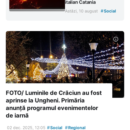
italian Catania
#
Astăzi, 10 august
Social
FOTO/ Luminile de Crăciun au fost
aprinse la Ungheni. Primăria
anunță programul evenimentelor
de iarnă
#
#
02 dec. 2025, 12:05
Social
Regional