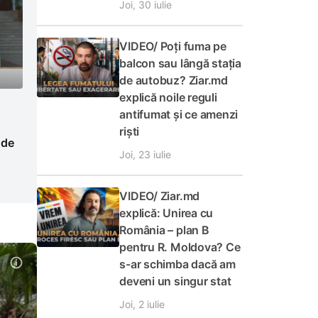
Joi, 30 iulie
VIDEO/ Poți fuma pe
balcon sau lângă stația
de autobuz? Ziar.md
explică noile reguli
antifumat și ce amenzi
riști
 de
Joi, 23 iulie
VIDEO/ Ziar.md
explică: Unirea cu
România – plan B
pentru R. Moldova? Ce
s-ar schimba dacă am
deveni un singur stat
Joi, 2 iulie