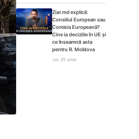
Ziar.md explică:
Consiliul European sau
Comisia Europeană?
Cine ia deciziile în UE și
ce înseamnă asta
pentru R. Moldova
Joi, 25 iunie