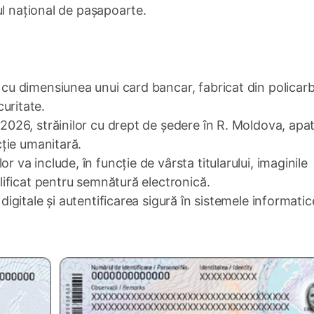
ul național de pașapoarte.
, cu dimensiunea unui card bancar, fabricat din policar
uritate.
2026, străinilor cu drept de ședere în R. Moldova, apatr
ecție umanitară.
r va include, în funcție de vârsta titularului, imaginile
alificat pentru semnătură electronică.
 digitale și autentificarea sigură în sistemele informatic