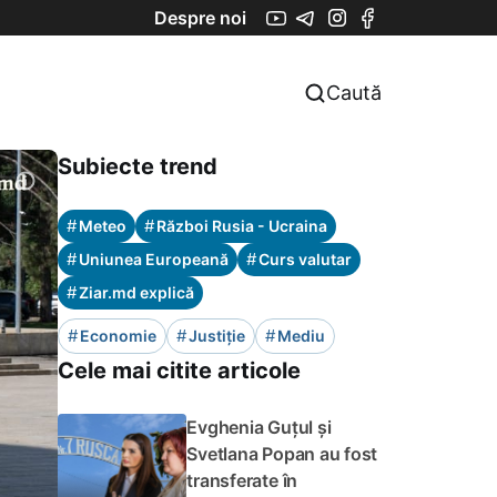
Despre noi
Caută
Subiecte trend
#
#
Meteo
Război Rusia - Ucraina
#
#
Uniunea Europeană
Curs valutar
#
Ziar.md explică
#
#
#
Economie
Justiție
Mediu
Cele mai citite articole
Evghenia Guțul și
Svetlana Popan au fost
transferate în