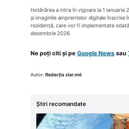
Hotărârea a intra în vigoare la 1 ianuarie
și imaginile amprentelor digitale înscrise 
rezidență, care vor fi implementate odată 
decembrie 2026.
Ne poți citi și pe
Google News
sau
Autor:
Redacția ziar.md
Știri recomandate