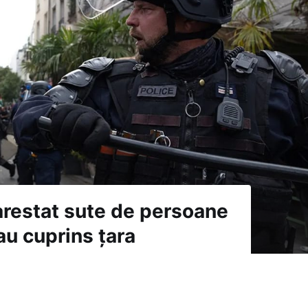
 arestat sute de persoane
au cuprins țara