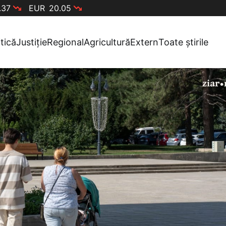
.37
EUR
20.05
itică
Justiție
Regional
Agricultură
Extern
Toate știrile