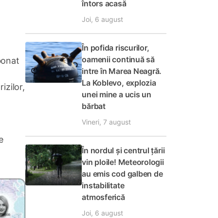
întors acasă
Joi, 6 august
În pofida riscurilor,
oamenii continuă să
bonat
intre în Marea Neagră.
La Koblevo, explozia
izilor,
unei mine a ucis un
bărbat
Vineri, 7 august
e
În nordul și centrul țării
vin ploile! Meteorologii
au emis cod galben de
instabilitate
atmosferică
Joi, 6 august