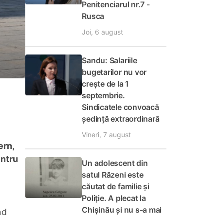
Penitenciarul nr.7 -
Rusca
Joi, 6 august
Sandu: Salariile
bugetarilor nu vor
crește de la 1
septembrie.
Sindicatele convoacă
ședință extraordinară
Vineri, 7 august
ern,
entru
Un adolescent din
satul Răzeni este
căutat de familie și
Poliție. A plecat la
Chișinău și nu s-a mai
nd