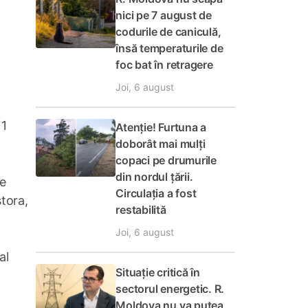
nici pe 7 august de
codurile de caniculă,
însă temperaturile de
foc bat în retragere
Joi, 6 august
 1
Atenție! Furtuna a
doborât mai mulți
copaci pe drumurile
din nordul țării.
de
Circulația a fost
stora,
restabilită
Joi, 6 august
al
Situație critică în
i
sectorul energetic. R.
Moldova nu va putea