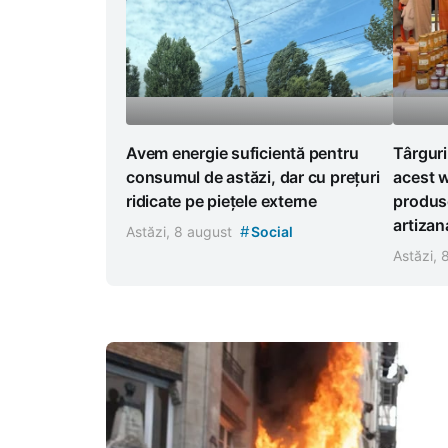
Avem energie suficientă pentru
Târguri
consumul de astăzi, dar cu prețuri
acest w
ridicate pe piețele externe
produse
artizan
#
Astăzi, 8 august
Social
Astăzi,