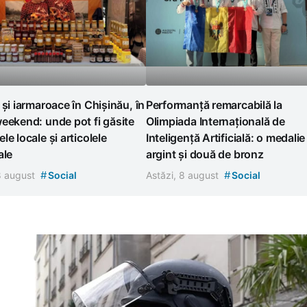
 și iarmaroace în Chișinău, în
Performanță remarcabilă la
eekend: unde pot fi găsite
Olimpiada Internațională de
le locale și articolele
Inteligență Artificială: o medalie
ale
argint și două de bronz
#
#
 8 august
Social
Astăzi, 8 august
Social