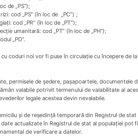
loc de „PS”);
zi: cod „PS” (în loc de „PC”) ;
ați: cod „PR” (în loc de „PT”);
cție umanitară: cod „PT” (în loc de „PH”);
odul „PD”.
u coduri noi vor fi puse în circulație cu începere de la
itate, permisele de ședere, pașapoartele, documentele 
rămân valabile potrivit termenului de valabilitate al ace
prevederilor legale acestea devin nevalabile.
miciliu și de reședință temporară din Registrul de stat 
ate actualizate în Registrul de stat al populației pot f
namental de verificare a datelor.