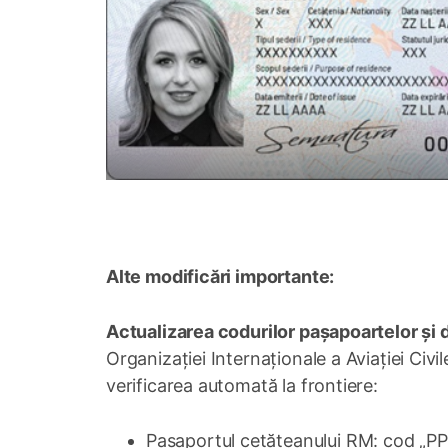
Alte modificări importante:
Actualizarea codurilor pașapoartelor și
Organizației Internaționale a Aviației Civil
verificarea automată la frontiere:
Pașaportul cetățeanului RM: cod „PP” 