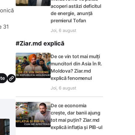
acoperi astăzi deficitul
ronică
de energie, anunță
premierul Tofan
e 31
Joi, 6 august
#Ziar.md explică
De ce vin tot mai mulți
muncitori din Asia în R.
Moldova? Ziar.md
explică fenomenul
te
Joi, 6 august
De ce economia
crește, dar banii ajung
tot mai puțin? Ziar.md
explică inflația și PIB-ul