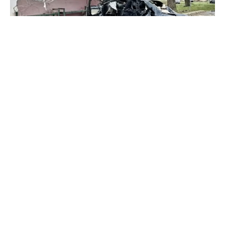
VIDEO/ Accident grav în raionul
Criuleni: Un bărbat de 33 de ani a
murit
#
27 nov. 2025, 12:50
Social
Un grav accident rutier s-a produs în această
dimineață, 27 noiembrie, pe traseul Ohrincea–Cruglic
din raionul Criuleni. Un bărbat de 33 de ani a murit
după ce mașina pe care o conducea s-a tamponat în
stația de așteptare a transportului public din
apropierea satului Cruglic.