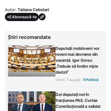
Autor:
Tatiana Cebotari
Abonează-te
Știri recomandate
Deputații moldoveni vor
reveni mai devreme din
vacanță. Igor Grosu:
„Trebuie să livrăm niște
decizii”
#
Vineri, 7 august
Politică
Doi deputați noi în
fracțiunea PAS. Curtea
Constituțională a validat