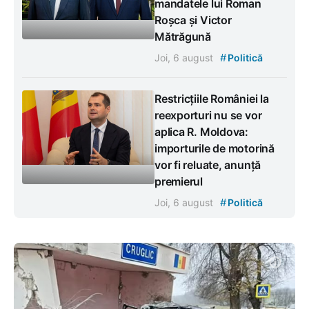
mandatele lui Roman
Roșca și Victor
Mătrăgună
#
Joi, 6 august
Politică
Restricțiile României la
reexporturi nu se vor
aplica R. Moldova:
importurile de motorină
vor fi reluate, anunță
premierul
#
Joi, 6 august
Politică