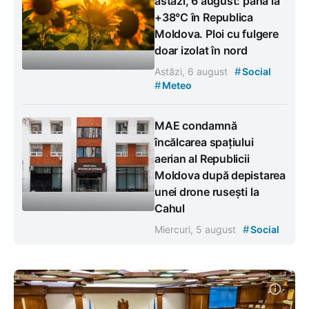
astăzi, 6 august: până la
+38°C în Republica
Moldova. Ploi cu fulgere
doar izolat în nord
#
Astăzi, 6 august
Social
#
Meteo
MAE condamnă
încălcarea spațiului
aerian al Republicii
Moldova după depistarea
unei drone rusești la
Cahul
#
Miercuri, 5 august
Social