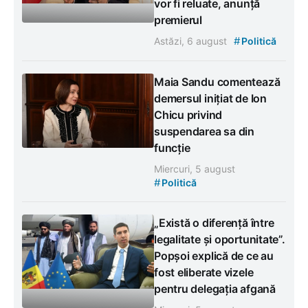
vor fi reluate, anunță
premierul
#
Astăzi, 6 august
Politică
Maia Sandu comentează
demersul inițiat de Ion
Chicu privind
suspendarea sa din
funcție
Miercuri, 5 august
#
Politică
„Există o diferență între
legalitate și oportunitate”.
Popșoi explică de ce au
fost eliberate vizele
pentru delegația afgană