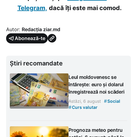
Telegram,
dacă îți este mai comod.
Autor:
Redacția ziar.md
Abonează-te
Știri recomandate
Leul moldovenesc se
întărește: euro și dolarul
înregistrează noi scăderi
#
Astăzi, 6 august
Social
#
Curs valutar
Prognoza meteo pentru