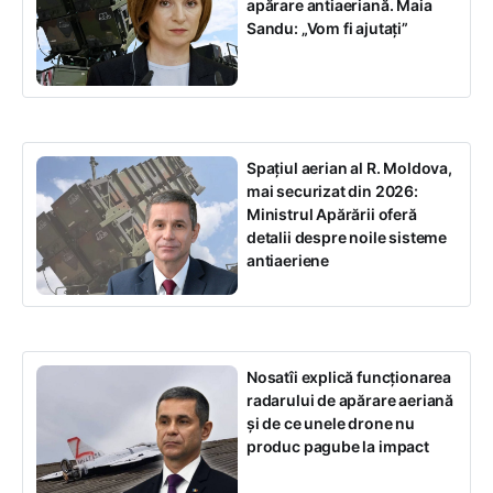
apărare antiaeriană. Maia
Sandu: „Vom fi ajutați”
Spațiul aerian al R. Moldova,
mai securizat din 2026:
Ministrul Apărării oferă
detalii despre noile sisteme
antiaeriene
Nosatîi explică funcționarea
radarului de apărare aeriană
și de ce unele drone nu
produc pagube la impact