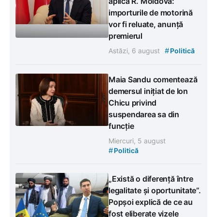
aplica R. Moldova:
importurile de motorină
vor fi reluate, anunță
premierul
#
Astăzi, 6 august
Politică
Maia Sandu comentează
demersul inițiat de Ion
Chicu privind
suspendarea sa din
funcție
Miercuri, 5 august
#
Politică
„Există o diferență între
legalitate și oportunitate”.
Popșoi explică de ce au
fost eliberate vizele