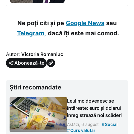
Ne poți citi și pe
Google News
sau
Telegram,
dacă îți este mai comod.
Autor:
Victoria Romaniuc
Abonează-te
Știri recomandate
Leul moldovenesc se
întărește: euro și dolarul
înregistrează noi scăderi
#
Astăzi, 6 august
Social
#
Curs valutar