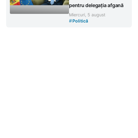
pentru delegația afgană
Miercuri, 5 august
#
Politică
Contacte