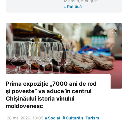
Miercuri, 5 august
#
Politică
Prima expoziție „7000 ani de rod
și poveste” va aduce în centrul
Chișinăului istoria vinului
moldovenesc
#
#
28 mai 2026, 10:09
Social
Cultură și Turism