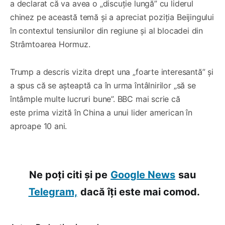
a declarat că va avea o „discuție lungă” cu liderul
chinez pe această temă și a apreciat poziția Beijingului
în contextul tensiunilor din regiune și al blocadei din
Strâmtoarea Hormuz.
Trump a descris vizita drept una „foarte interesantă” și
a spus că se așteaptă ca în urma întâlnirilor „să se
întâmple multe lucruri bune”. BBC mai scrie că
este prima vizită în China a unui lider american în
aproape 10 ani.
Ne poți citi și pe
Google News
sau
Telegram,
dacă îți este mai comod.