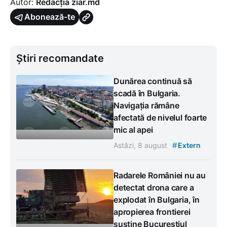
Autor:
Redacția ziar.md
Abonează-te
Știri recomandate
Dunărea continuă să
scadă în Bulgaria.
Navigația rămâne
afectată de nivelul foarte
mic al apei
#
Astăzi, 8 august
Extern
Radarele României nu au
detectat drona care a
explodat în Bulgaria, în
apropierea frontierei
susține Bucureștiul