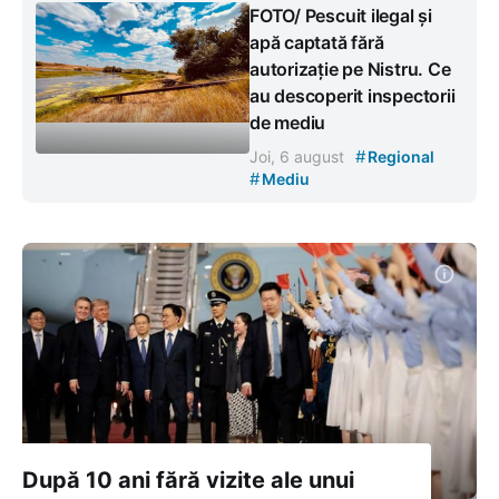
FOTO/ Pescuit ilegal și
apă captată fără
autorizație pe Nistru. Ce
au descoperit inspectorii
de mediu
#
Joi, 6 august
Regional
#
Mediu
După 10 ani fără vizite ale unui