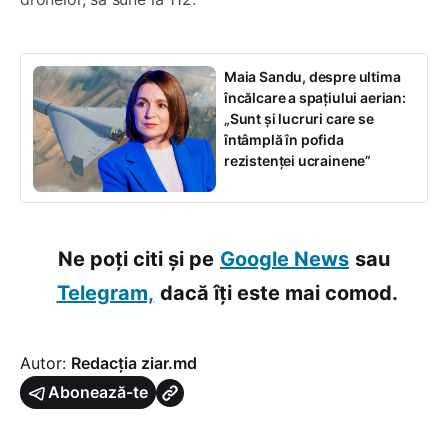
Maia Sandu, despre ultima
încălcare a spațiului aerian:
„Sunt și lucruri care se
întâmplă în pofida
rezistenței ucrainene”
Ne poți citi și pe
Google News
sau
Telegram,
dacă îți este mai comod.
Autor:
Redacția ziar.md
Abonează-te