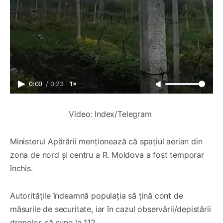
0:00
/
0:23
1×
Video: Index/Telegram 
Ministerul Apărării menționează că spațiul aerian din
zona de nord și centru a R. Moldova a fost temporar
închis.
Autoritățile îndeamnă populația să țină cont de
măsurile de securitate, iar în cazul observării/depistării
dronelor, să sune la 112.