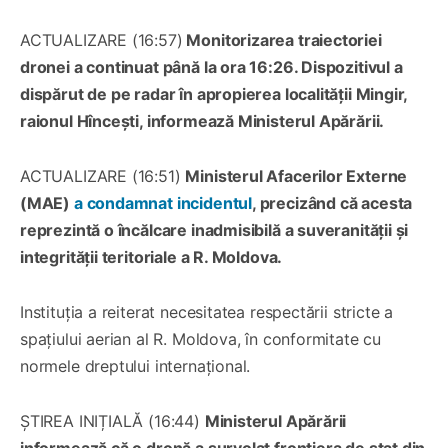
ACTUALIZARE (16:57)
Monitorizarea traiectoriei
dronei a continuat până la ora 16:26. Dispozitivul a
dispărut de pe radar în apropierea localității Mingir,
raionul Hîncești, informează Ministerul Apărării.
ACTUALIZARE (16:51)
Ministerul Afacerilor Externe
(MAE)
a condamnat incidentul
, precizând că acesta
reprezintă o încălcare inadmisibilă a suveranității și
integrității teritoriale a R. Moldova.
Instituția a reiterat necesitatea respectării stricte a
spațiului aerian al R. Moldova, în conformitate cu
normele dreptului internațional.
ȘTIREA INIȚIALĂ (16:44)
Ministerul Apărării
informează că o dronă a survolat frontiera de stat din