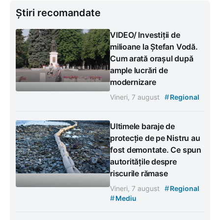
Știri recomandate
VIDEO/ Investiții de
milioane la Ștefan Vodă.
Cum arată orașul după
ample lucrări de
modernizare
#
Vineri, 7 august
Regional
Ultimele baraje de
protecție de pe Nistru au
fost demontate. Ce spun
autoritățile despre
riscurile rămase
#
Vineri, 7 august
Regional
#
Mediu