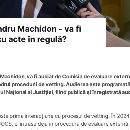
ndru Machidon - va fi
u acte în regulă?
 Machidon, va fi audiat de Comisia de evaluare extern
adrul procedurii de vetting. Audierea este programat
ul Național al Justiției, fiind publică și înregistrată au
te prima interacțiune cu procesul de vetting. În 2024
OCS, el intrase deja în procedura de evaluare externă,