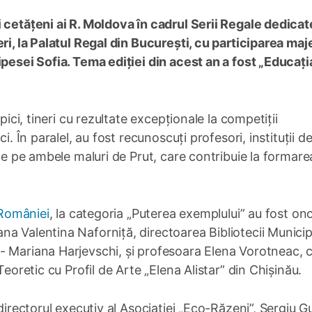
 cetățeni ai R. Moldova în cadrul Serii Regale dedicat
ri, la Palatul Regal din București, cu participarea maje
ipesei Sofia. Tema ediției din acest an a fost „Educați
pici, tineri cu rezultate excepționale la competiții
i. În paralel, au fost recunoscuți profesori, instituții d
 de pe ambele maluri de Prut, care contribuie la formare
 României
, la categoria „Puterea exemplului” au fost on
a Valentina Naforniță, directoarea Bibliotecii Municip
- Mariana Harjevschi, și profesoara Elena Vorotneac, 
Teoretic cu Profil de Arte „Elena Alistar” din Chișinău.
directorul executiv al Asociației „Eco-Răzeni”, Sergiu G