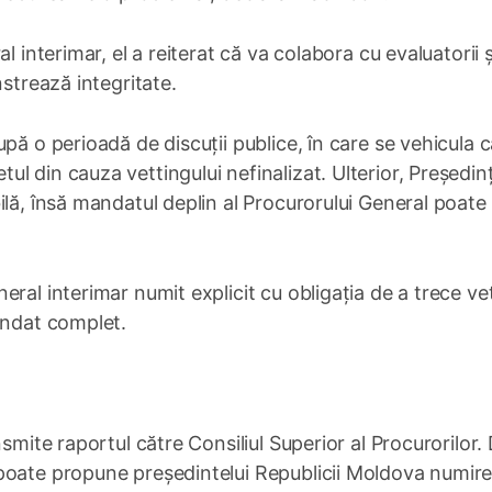
l interimar, el a reiterat că va colabora cu evaluatorii ș
nstrează integritate.
pă o perioadă de discuții publice, în care se vehicula 
 din cauza vettingului nefinalizat. Ulterior, Președinț
lă, însă mandatul deplin al Procurorului General poate 
ral interimar numit explicit cu obligația de a trece ve
andat complet.
nsmite raportul către Consiliul Superior al Procurorilor.
poate propune președintelui Republicii Moldova numirea