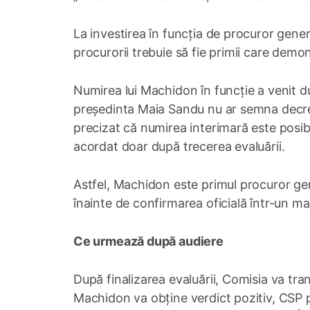
La investirea în funcția de procuror genera
procurorii trebuie să fie primii care demo
Numirea lui Machidon în funcție a venit du
președinta Maia Sandu nu ar semna decretul
precizat că numirea interimară este posibi
acordat doar după trecerea evaluării.
Astfel, Machidon este primul procuror gene
înainte de confirmarea oficială într-un m
Ce urmează după audiere
După finalizarea evaluării, Comisia va tra
Machidon va obține verdict pozitiv, CSP 