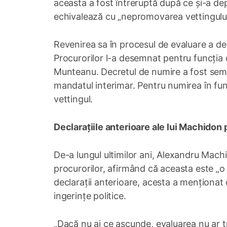
aceasta a fost întreruptă după ce și-a depu
echivalează cu „nepromovarea vettingului
Revenirea sa în procesul de evaluare a dev
Procurorilor l-a desemnat pentru funcția d
Munteanu. Decretul de numire a fost semn
mandatul interimar. Pentru numirea în fu
vettingul.
Declarațiile anterioare ale lui Machidon 
De-a lungul ultimilor ani, Alexandru Machi
procurorilor, afirmând că aceasta este „o e
declarații anterioare, acesta a menționat c
ingerințe politice.
„Dacă nu ai ce ascunde, evaluarea nu ar t