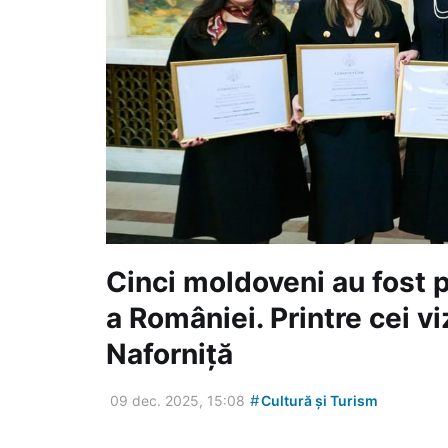
Cinci moldoveni au fost p
a României. Printre cei v
Naforniță
#
09 dec. 2025, 15:08
Cultură și Turism