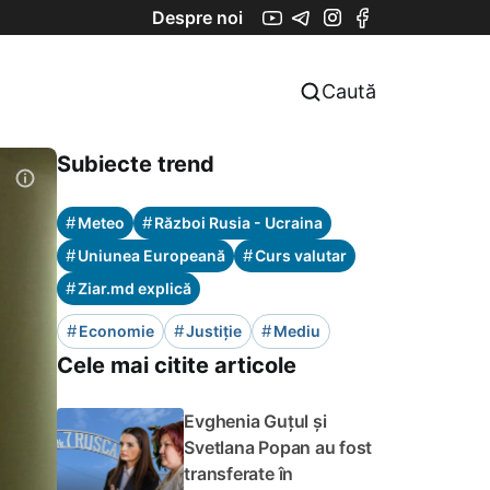
Despre noi
Caută
Subiecte trend
#
#
Meteo
Război Rusia - Ucraina
#
#
Uniunea Europeană
Curs valutar
#
Ziar.md explică
#
#
#
Economie
Justiție
Mediu
Cele mai citite articole
Evghenia Guțul și
Svetlana Popan au fost
transferate în