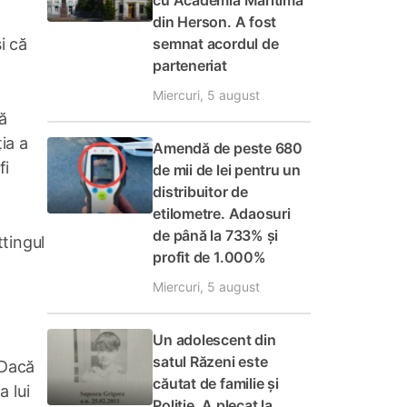
cu Academia Maritimă
din Herson. A fost
semnat acordul de
i că
parteneriat
Miercuri, 5 august
că
ia a
Amendă de peste 680
fi
de mii de lei pentru un
distribuitor de
etilometre. Adaosuri
de până la 733% și
ttingul
profit de 1.000%
Miercuri, 5 august
Un adolescent din
satul Răzeni este
 Dacă
căutat de familie și
 lui
Poliție. A plecat la