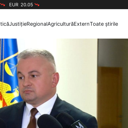
EUR
20.05
itică
Justiție
Regional
Agricultură
Extern
Toate știrile