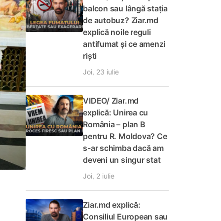
balcon sau lângă stația
de autobuz? Ziar.md
explică noile reguli
antifumat și ce amenzi
riști
Joi, 23 iulie
VIDEO/ Ziar.md
explică: Unirea cu
România – plan B
pentru R. Moldova? Ce
s-ar schimba dacă am
deveni un singur stat
Joi, 2 iulie
Ziar.md explică:
Consiliul European sau