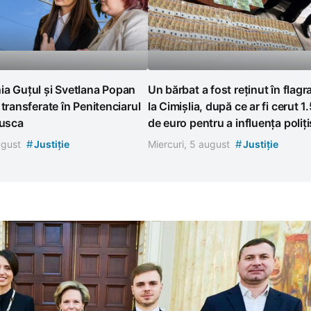
ia Guțul și Svetlana Popan
Un bărbat a fost reținut în flagr
 transferate în Penitenciarul
la Cimișlia, după ce ar fi cerut 
Rusca
de euro pentru a influența poliți
#
#
august
Justiție
Miercuri, 5 august
Justiție