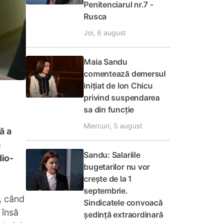
Penitenciarul nr.7 -
Rusca
Joi, 6 august
Maia Sandu
comentează demersul
inițiat de Ion Chicu
privind suspendarea
sa din funcție
Miercuri, 5 august
ă a
ă
Sandu: Salariile
dio-
bugetarilor nu vor
crește de la 1
septembrie.
, când
Sindicatele convoacă
 însă
ședință extraordinară