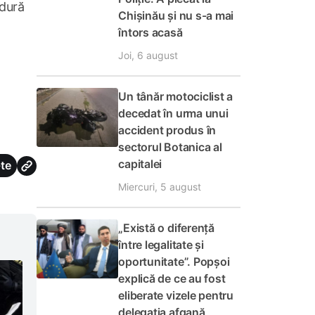
edură
Chișinău și nu s-a mai
întors acasă
Joi, 6 august
Un tânăr motociclist a
decedat în urma unui
accident produs în
sectorul Botanica al
capitalei
te
Miercuri, 5 august
„Există o diferență
între legalitate și
oportunitate”. Popșoi
explică de ce au fost
eliberate vizele pentru
delegația afgană