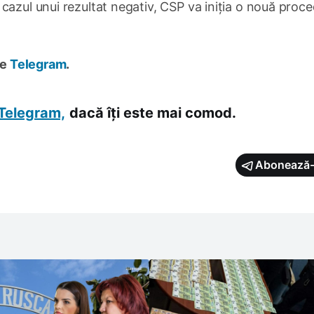
cazul unui rezultat negativ, CSP va iniția o nouă proc
pe
Telegram
.
Telegram,
dacă îți este mai comod.
Abonează-