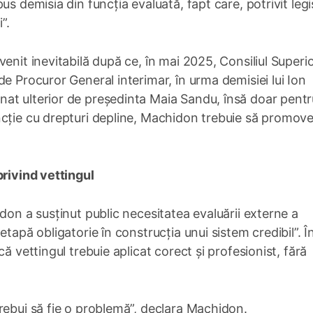
s demisia din funcția evaluată, fapt care, potrivit legis
”.
enit inevitabilă după ce, în mai 2025, Consiliul Superio
e Procuror General interimar, în urma demisiei lui Ion
at ulterior de președinta Maia Sandu, însă doar pentr
ncție cu drepturi depline, Machidon trebuie să promov
privind vettingul
don a susținut public necesitatea evaluării externe a
tapă obligatorie în construcția unui sistem credibil”. Î
ă vettingul trebuie aplicat corect și profesionist, fără
rebui să fie o problemă”, declara Machidon.