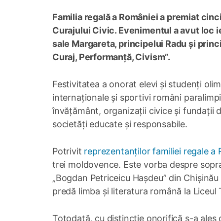
Familia regală a României a premiat cinci
Curajului Civic. Evenimentul a avut loc ie
sale Margareta, principelui Radu și princ
Curaj, Performanță, Civism”.
Festivitatea a onorat elevi și studenți olim
internaționale și sportivi români paralimpic
învățământ, organizații civice și fundații
societăți educate și responsabile.
Potrivit
reprezentanților familiei regale a
trei moldovence. Este vorba despre sopran
„Bogdan Petriceicu Hașdeu” din Chișinău 
predă limba și literatura română la Liceul 
Totodată, cu distincție onorifică s-a ales 