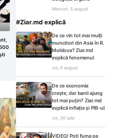
Miercuri, 5 august
#Ziar.md explică
De ce vin tot mai mulți
ant,
muncitori din Asia în R.
1.500
Moldova? Ziar.md
ști
explică fenomenul
Joi, 6 august
De ce economia
crește, dar banii ajung
tot mai puțin? Ziar.md
explică inflația și PIB-ul
Joi, 30 iulie
VIDEO/ Poți fuma pe