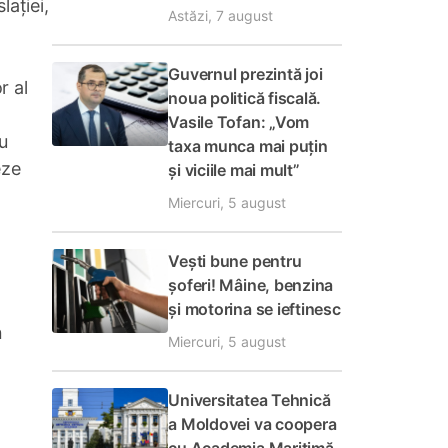
lației,
Astăzi, 7 august
Guvernul prezintă joi
r al
noua politică fiscală.
Vasile Tofan: „Vom
u
taxa munca mai puțin
eze
și viciile mai mult”
Miercuri, 5 august
Vești bune pentru
șoferi! Mâine, benzina
și motorina se ieftinesc
n
Miercuri, 5 august
Universitatea Tehnică
a Moldovei va coopera