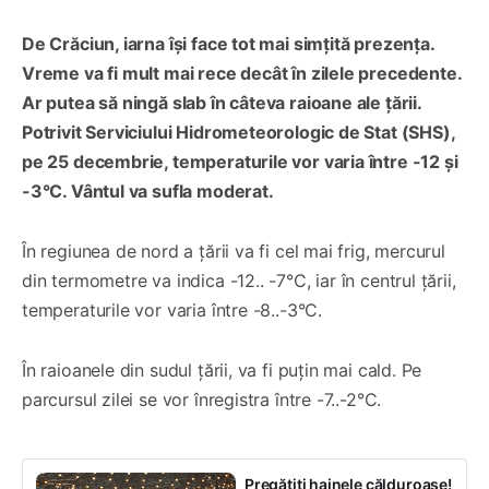
De Crăciun, iarna își face tot mai simțită prezența.
Vreme va fi mult mai rece decât în zilele precedente.
Ar putea să ningă slab în câteva raioane ale țării.
Potrivit Serviciului Hidrometeorologic de Stat (SHS),
pe 25 decembrie, temperaturile vor varia între -12 și
-3°C. Vântul va sufla moderat.
În regiunea de nord a țării va fi cel mai frig, mercurul
din termometre va indica -12.. -7°C, iar în centrul țării,
temperaturile vor varia între -8..-3°C.
În raioanele din sudul țării, va fi puțin mai cald. Pe
parcursul zilei se vor înregistra între -7..-2°C.
Pregătiți hainele călduroase!