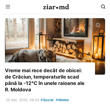
Vreme mai rece decât de obicei:
de Crăciun, temperaturile scad
până la -12°C în unele raioane ale
R. Moldova
#
#
25 dec. 2025, 08:43
Social
Meteo