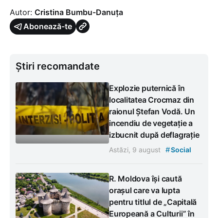
Autor:
Cristina Bumbu-Danuța
Abonează-te
Știri recomandate
Explozie puternică în
localitatea Crocmaz din
raionul Ștefan Vodă. Un
incendiu de vegetație a
izbucnit după deflagrație
#
Astăzi, 9 august
Social
R. Moldova își caută
orașul care va lupta
pentru titlul de „Capitală
Europeană a Culturii” în