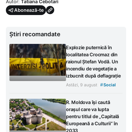
Autor:
Tatiana Cebotari
Abonează-te
Știri recomandate
Explozie puternică în
localitatea Crocmaz din
raionul Ștefan Vodă. Un
incendiu de vegetație a
izbucnit după deflagrație
#
Astăzi, 9 august
Social
R. Moldova își caută
orașul care va lupta
pentru titlul de „Capitală
Europeană a Culturii” în
2033