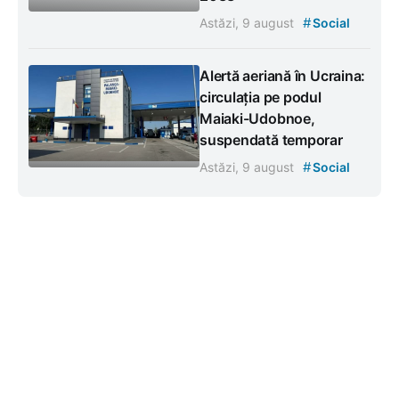
#
Astăzi, 9 august
Social
Alertă aeriană în Ucraina:
circulația pe podul
Maiaki-Udobnoe,
suspendată temporar
#
Astăzi, 9 august
Social