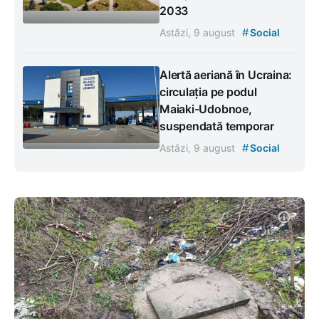
2033
#
Astăzi, 9 august
Social
Alertă aeriană în Ucraina:
circulația pe podul
Maiaki-Udobnoe,
suspendată temporar
#
Astăzi, 9 august
Social