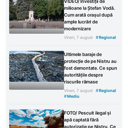
VIDEO/ Investiții de
milioane la Ștefan Vodă.
Cum arată orașul după
ample lucrări de
modernizare
#
Vineri, 7 august
Regional
Ultimele baraje de
protecție de pe Nistru au
fost demontate. Ce spun
autoritățile despre
riscurile rămase
#
Vineri, 7 august
Regional
#
Mediu
FOTO/ Pescuit ilegal și
apă captată fără
autorizație pe Nistru. Ce