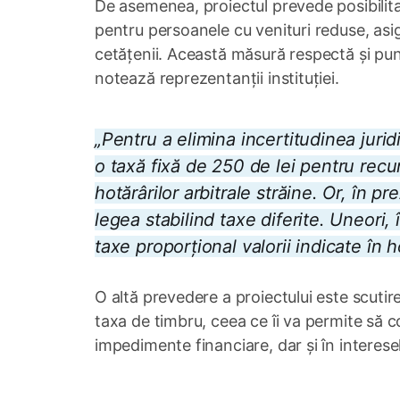
De asemenea, proiectul prevede posibilitat
pentru persoanele cu venituri reduse, asigu
cetățenii. Această măsură respectă și pun
notează reprezentanții instituției.
„Pentru a elimina incertitudinea juridic
o taxă fixă de 250 de lei pentru recu
hotărârilor arbitrale străine. Or, în 
legea stabilind taxe diferite. Uneori,
taxe proporțional valorii indicate în h
O altă prevedere a proiectului este scut
taxa de timbru, ceea ce îi va permite să 
impedimente financiare, dar și în interesel