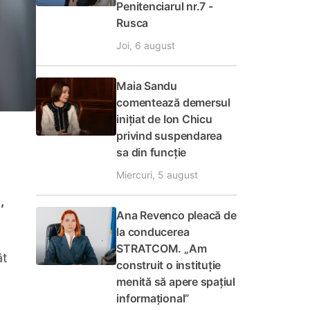
Penitenciarul nr.7 -
Rusca
Joi, 6 august
Maia Sandu
comentează demersul
inițiat de Ion Chicu
privind suspendarea
sa din funcție
Miercuri, 5 august
e
,
Ana Revenco pleacă de
la conducerea
STRATCOM. „Am
ât
construit o instituție
menită să apere spațiul
informațional”