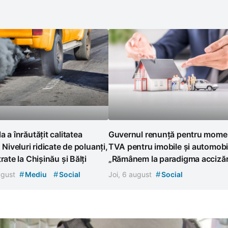
a a înrăutățit calitatea
Guvernul renunță pentru momen
. Niveluri ridicate de poluanți,
TVA pentru imobile și automobi
rate la Chișinău și Bălți
„Rămânem la paradigma accizări
#
#
#
august
Mediu
Social
Joi, 6 august
Social