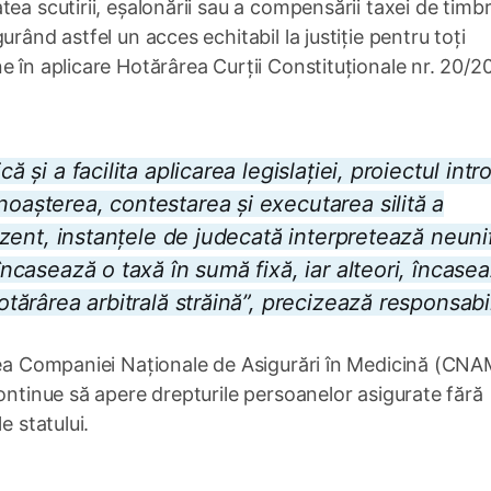
ea scutirii, eșalonării sau a compensării taxei de timb
rând astfel un acces echitabil la justiție pentru toți
e în aplicare Hotărârea Curții Constituționale nr. 20/2
ă și a facilita aplicarea legislației, proiectul int
noașterea, contestarea și executarea silită a
prezent, instanțele de judecată interpretează neun
 încasează o taxă în sumă fixă, iar alteori, încase
otărârea arbitrală străină”, precizează responsabil
irea Companiei Naționale de Asigurări în Medicină (CNA
continue să apere drepturile persoanelor asigurate fără
e statului.