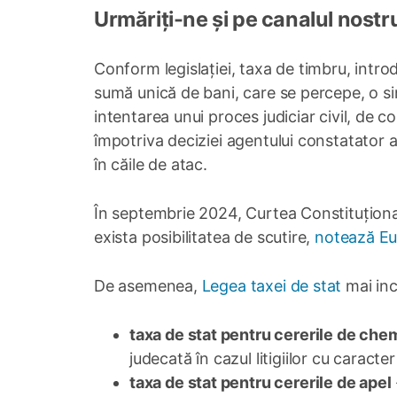
Urmăriți-ne și pe canalul nostr
Conform legislației, taxa de timbru, introd
sumă unică de bani, care se percepe, o sin
intentarea unui proces judiciar civil, de 
împotriva deciziei agentului constatator a
în căile de atac.
În septembrie 2024, Curtea Constituțională
exista posibilitatea de scutire,
notează Eu
De asemenea,
Legea taxei de stat
mai inc
t
axa de stat pentru cererile de che
judecată în cazul litigiilor cu caract
t
axa de stat pentru cererile de apel