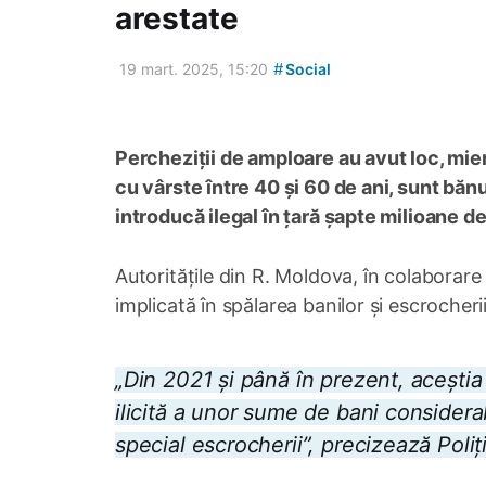
arestate
#
19 mart. 2025, 15:20
Social
Percheziții de amploare au avut loc, mier
cu vârste între 40 și 60 de ani, sunt băn
introducă ilegal în țară șapte milioane de
Autoritățile din R. Moldova, în colaborare 
implicată în spălarea banilor și escrocherii
„Din 2021 și până în prezent, acești
ilicită a unor sume de bani considerab
special escrocherii”, precizează Poliț