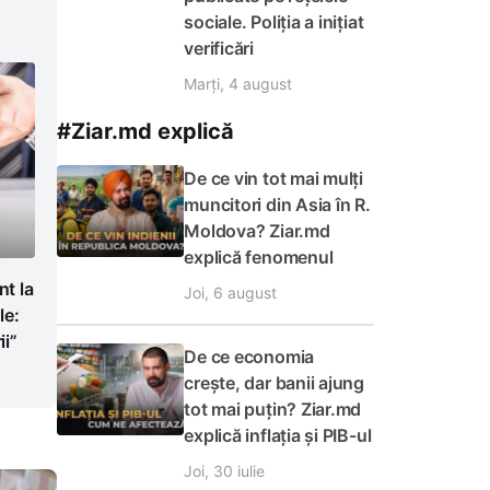
sociale. Poliția a inițiat
verificări
Marți, 4 august
#Ziar.md explică
De ce vin tot mai mulți
muncitori din Asia în R.
Moldova? Ziar.md
explică fenomenul
t la
Joi, 6 august
le:
i”
De ce economia
crește, dar banii ajung
tot mai puțin? Ziar.md
explică inflația și PIB-ul
Joi, 30 iulie