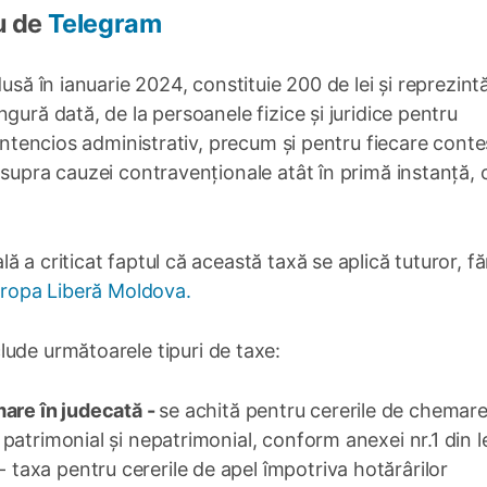
u de
Telegram
usă în ianuarie 2024, constituie 200 de lei și reprezint
gură dată, de la persoanele fizice și juridice pentru
contencios administrativ, precum și pentru fiecare conte
supra cauzei contravenționale atât în primă instanță, c
 a criticat faptul că această taxă se aplică tuturor, fă
ropa Liberă Moldova.
lude următoarele tipuri de taxe:
mare în judecată
-
se achită pentru cererile de chemare
er patrimonial și nepatrimonial, conform anexei nr.1 din l
- taxa pentru cererile de apel împotriva hotărârilor