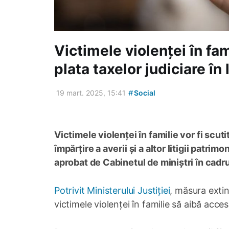
Victimele violenței în fam
plata taxelor judiciare în 
#
19 mart. 2025, 15:41
Social
Victimele violenței în familie vor fi scut
împărțire a averii și a altor litigii patri
aprobat de Cabinetul de miniștri în cadru
Potrivit Ministerului Justiției
, măsura extind
victimele violenței în familie să aibă acces