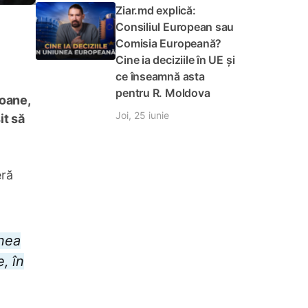
Ziar.md explică:
Consiliul European sau
Comisia Europeană?
Cine ia deciziile în UE și
ce înseamnă asta
pentru R. Moldova
soane,
Joi, 25 iunie
it să
eră
inea
, în