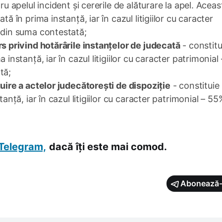
ru apelul incident și cererile de alăturare la apel. Aceas
ă în prima instanță, iar în cazul litigiilor cu caracter
 din suma contestată;
rs privind hotărârile instanțelor de judecată
- constitu
 instanță, iar în cazul litigiilor cu caracter patrimonial
tă;
zuire a actelor judecătorești de dispoziție
- constitui
anță, iar în cazul litigiilor cu caracter patrimonial – 55
Telegram,
dacă îți este mai comod.
Abonează-