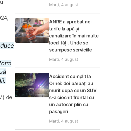
ru
Marți, 4 august
024,
ANRE a aprobat noi
tarife la apă și
canalizare în mai multe
localități. Unde se
roduce
scumpesc serviciile
Marți, 4 august
iform
ază
Accident cumplit la
ii.
Orhei: doi bărbați au
murit după ce un SUV
M) de
s-a ciocnit frontal cu
un autocar plin cu
pasageri
Marți, 4 august