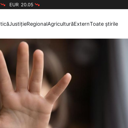
EUR
20.05
itică
Justiție
Regional
Agricultură
Extern
Toate știrile