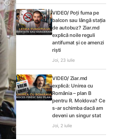
VIDEO/ Poți fuma pe
balcon sau lângă stația
de autobuz? Ziar.md
explică noile reguli
antifumat și ce amenzi
riști
Joi, 23 iulie
VIDEO/ Ziar.md
explică: Unirea cu
România – plan B
pentru R. Moldova? Ce
s-ar schimba dacă am
deveni un singur stat
Joi, 2 iulie