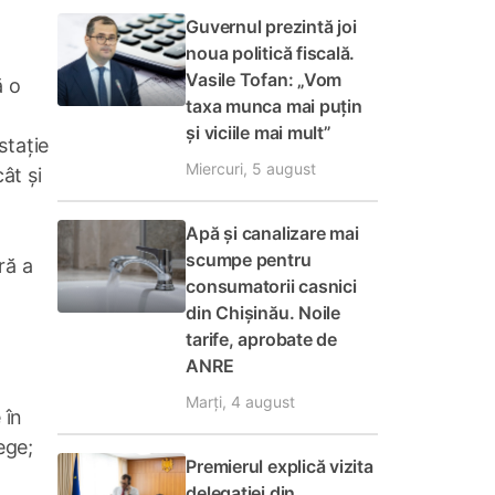
Guvernul prezintă joi
noua politică fiscală.
Vasile Tofan: „Vom
ă o
taxa munca mai puțin
și viciile mai mult”
stație
Miercuri, 5 august
ât și
Apă și canalizare mai
scumpe pentru
ră a
consumatorii casnici
din Chișinău. Noile
tarife, aprobate de
ANRE
Marți, 4 august
 în
ege;
Premierul explică vizita
delegației din