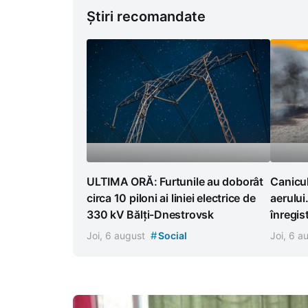
Știri recomandate
ULTIMA ORĂ: Furtunile au doborât
Canicul
circa 10 piloni ai liniei electrice de
aerului
330 kV Bălți-Dnestrovsk
înregist
#
Joi, 6 august
Social
Joi, 6 