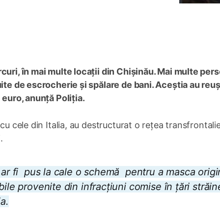
curi, în mai multe locații din Chișinău. Mai multe per
uite de escrocherie și spălare de bani. Aceștia au reuș
 euro, anunță Poliția.
cu cele din Italia, au destructurat o rețea transfrontali
.
a ar fi pus la cale o schemă pentru a masca orig
ile provenite din infracțiuni comise în țări străine
ia.