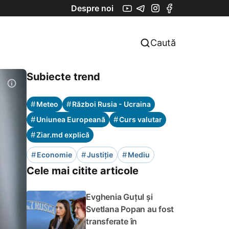
Despre noi
Caută
Subiecte trend
#
#
Meteo
Război Rusia - Ucraina
#
#
Uniunea Europeană
Curs valutar
#
Ziar.md explică
#
#
#
Economie
Justiție
Mediu
Cele mai citite articole
Evghenia Guțul și
Svetlana Popan au fost
transferate în