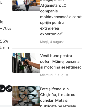
ta
Afganistan: „O
companie
moldovenească a cerut
ie
sprijin pentru
extinderea
 – 70%
exporturilor”
e 55%
Marți, 4 august
% din
Vești bune pentru
șoferi! Mâine, benzina
și motorina se ieftinesc
Miercuri, 5 august
te
Fete și femei din
Chișinău, filmate cu
ochelari Meta și
publicate pe rețelele