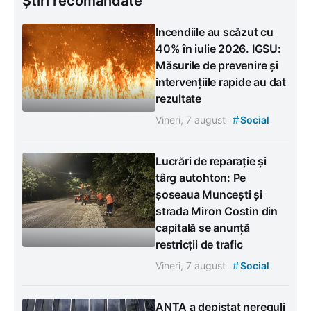
Știri recomandate
Incendiile au scăzut cu
40% în iulie 2026. IGSU:
Măsurile de prevenire și
intervențiile rapide au dat
rezultate
#
Vineri, 7 august
Social
Lucrări de reparație și
târg autohton: Pe
șoseaua Muncești și
strada Miron Costin din
capitală se anunță
restricții de trafic
#
Vineri, 7 august
Social
ANTA a depistat nereguli