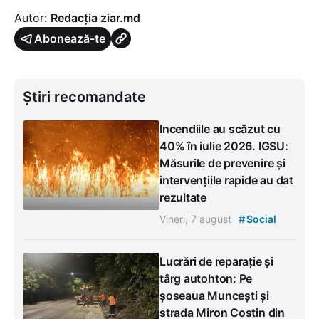
Autor:
Redacția ziar.md
Abonează-te
Știri recomandate
Incendiile au scăzut cu
40% în iulie 2026. IGSU:
Măsurile de prevenire și
intervențiile rapide au dat
rezultate
#
Vineri, 7 august
Social
Lucrări de reparație și
târg autohton: Pe
șoseaua Muncești și
strada Miron Costin din