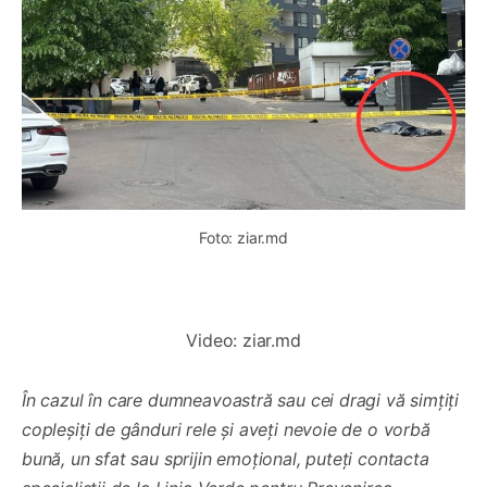
Foto: ziar.md
0:00
/
0:20
1×
Video: ziar.md
În cazul în care dumneavoastră sau cei dragi vă simțiți
copleșiți de gânduri rele și aveți nevoie de o vorbă
bună, un sfat sau sprijin emoțional, puteți contacta