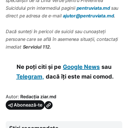
specialiștii de la Linia Verde pentru Prevenirea
Suicidului prin intermediul paginii
pentruviata.md
sau
direct pe adresa de e-mail
ajutor@pentruviata.md
.
Dacă sunteți în pericol de suicid sau cunoașteți
persoane care se află în asemenea situații, contactați
imediat
Serviciul 112.
Ne poți citi și pe
Google News
sau
Telegram,
dacă îți este mai comod.
Autor:
Redacția ziar.md
Abonează-te