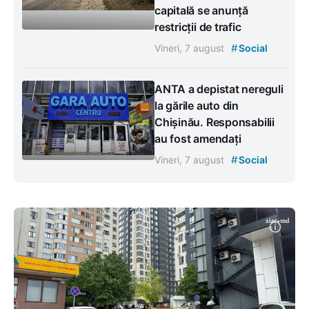
capitală se anunță
restricții de trafic
#
Vineri, 7 august
Social
ANTA a depistat nereguli
la gările auto din
Chișinău. Responsabilii
au fost amendați
#
Vineri, 7 august
Social