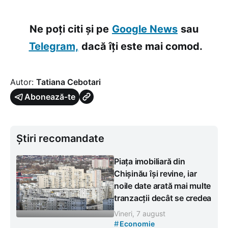
Ne poți citi și pe
Google News
sau
Telegram,
dacă îți este mai comod.
Autor:
Tatiana Cebotari
Abonează-te
Știri recomandate
Piața imobiliară din
Chișinău își revine, iar
noile date arată mai multe
tranzacții decât se credea
Vineri, 7 august
#
Economie