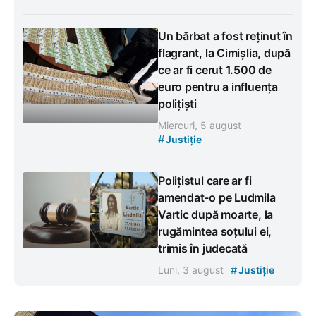
Un bărbat a fost reținut în
flagrant, la Cimișlia, după
ce ar fi cerut 1.500 de
euro pentru a influența
polițiști
Miercuri, 5 august
#
Justiție
Polițistul care ar fi
amendat-o pe Ludmila
Vartic după moarte, la
rugămintea soțului ei,
trimis în judecată
#
Luni, 3 august
Justiție