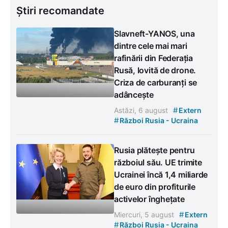
Știri recomandate
Slavneft-YANOS, una
dintre cele mai mari
rafinării din Federația
Rusă, lovită de drone.
Criza de carburanți se
adâncește
#
Astăzi, 6 august
Extern
#
Război Rusia - Ucraina
Rusia plătește pentru
războiul său. UE trimite
Ucrainei încă 1,4 miliarde
de euro din profiturile
activelor înghețate
#
Miercuri, 5 august
Extern
#
Război Rusia - Ucraina