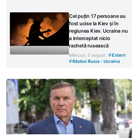
Cel puțin 17 persoane au
fost ucise la Kiev și în
regiunea Kiev. Ucraina nu
a interceptat nicio
rachetă rusească
#
Miercuri, 5 august
Extern
#
Război Rusia - Ucraina