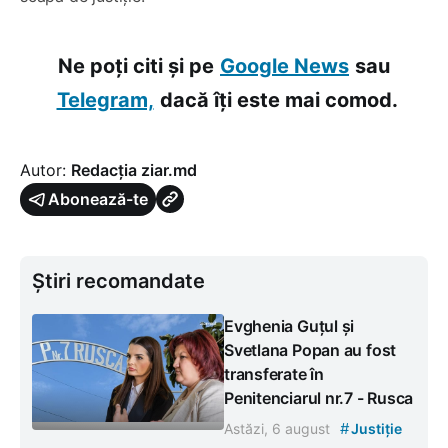
Ne poți citi și pe
Google News
sau
Telegram,
dacă îți este mai comod.
Autor:
Redacția ziar.md
Abonează-te
Știri recomandate
Evghenia Guțul și
Svetlana Popan au fost
transferate în
Penitenciarul nr.7 - Rusca
#
Astăzi, 6 august
Justiție