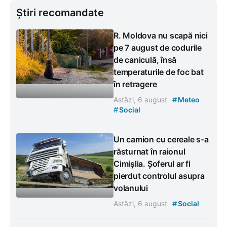
Știri recomandate
R. Moldova nu scapă nici
pe 7 august de codurile
de caniculă, însă
temperaturile de foc bat
în retragere
#
Astăzi, 6 august
Meteo
#
Social
Un camion cu cereale s-a
răsturnat în raionul
Cimișlia. Șoferul ar fi
pierdut controlul asupra
volanului
#
Astăzi, 6 august
Social