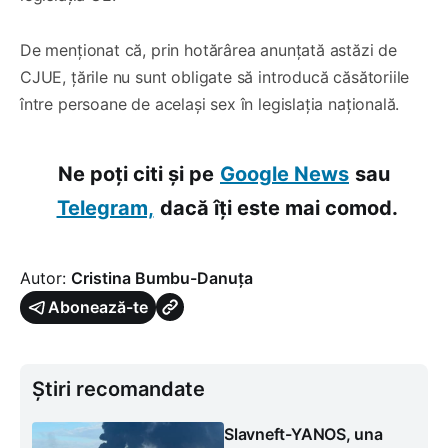
De menționat că, prin hotărârea anunțată astăzi de
CJUE, țările nu sunt obligate să introducă căsătoriile
între persoane de același sex în legislația națională.
Ne poți citi și pe
Google News
sau
Telegram,
dacă îți este mai comod.
Autor:
Cristina Bumbu-Danuța
Abonează-te
Știri recomandate
Slavneft-YANOS, una