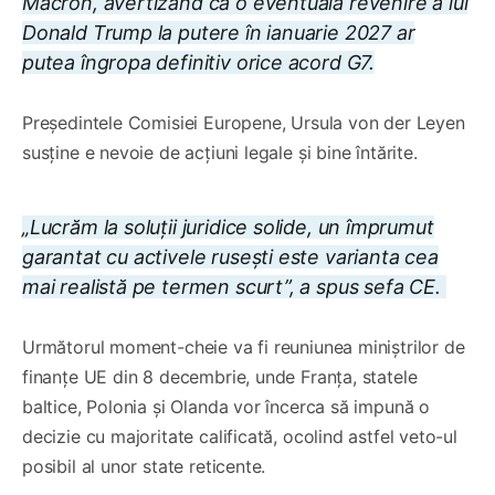
Macron, avertizând că o eventuală revenire a lui
Donald Trump la putere în ianuarie 2027 ar
putea îngropa definitiv orice acord G7.
Președintele Comisiei Europene, Ursula von der Leyen
susține e nevoie de acțiuni legale și bine întărite.
„Lucrăm la soluții juridice solide, un împrumut
garantat cu activele rusești este varianta cea
mai realistă pe termen scurt”, a spus sefa CE.
Următorul moment-cheie va fi reuniunea miniștrilor de
finanțe UE din 8 decembrie, unde Franța, statele
baltice, Polonia și Olanda vor încerca să impună o
decizie cu majoritate calificată, ocolind astfel veto-ul
posibil al unor state reticente.