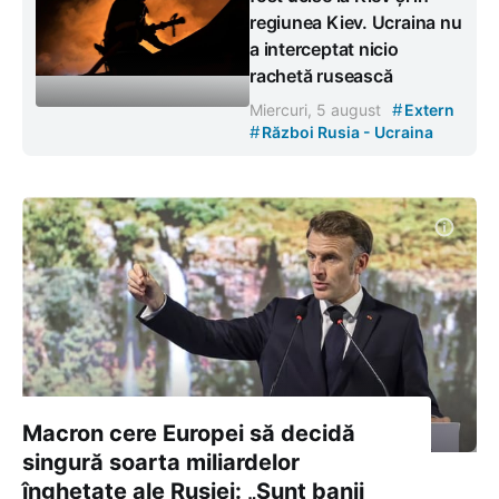
regiunea Kiev. Ucraina nu
a interceptat nicio
rachetă rusească
#
Miercuri, 5 august
Extern
#
Război Rusia - Ucraina
Macron cere Europei să decidă
singură soarta miliardelor
înghețate ale Rusiei: „Sunt banii