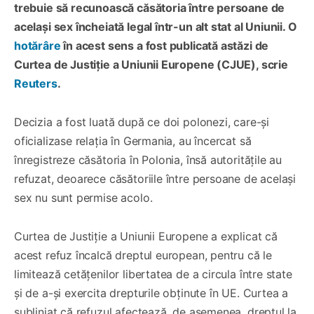
trebuie să recunoască căsătoria între persoane de
același sex încheiată legal într-un alt stat al Uniunii. O
hotărâre
în acest sens a fost publicată astăzi de
Curtea de Justiție a Uniunii Europene (CJUE), scrie
Reuters
.
Decizia a fost luată după ce doi polonezi, care-și
oficializase relația în Germania, au încercat să
înregistreze căsătoria în Polonia, însă autoritățile au
refuzat, deoarece căsătoriile între persoane de același
sex nu sunt permise acolo.
Curtea de Justiție a Uniunii Europene a explicat că
acest refuz încalcă dreptul european, pentru că le
limitează cetățenilor libertatea de a circula între state
și de a-și exercita drepturile obținute în UE. Curtea a
subliniat că refuzul afectează, de asemenea, dreptul la