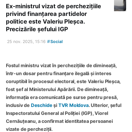
Ex-ministrul vizat de perchezițiile
privind finanțarea partidelor
politice este Valeriu Pleșca.
Precizările șefului IGP
#
25 nov. 2025, 15:16
Social
Fostul ministru vizat în perchezițiile de dimineață,
într-un dosar pentru finanțare ilegală și interes
coruptibil în procesul electoral, este Valeriu Pleșca,
fost șef al Ministerului Apărării. De dimineață,
informația era comunicată pe surse pentru presă,
inclusiv de
Deschide
și
TVR Moldova
. Ulterior, șeful
Inspectoratului General al Poliției (IGP), Viorel
Cernăuțeanu, a confirmat identitatea persoanei
vizate de percheziții.