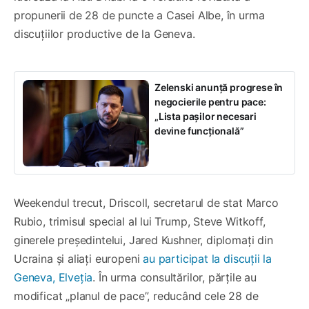
propunerii de 28 de puncte a Casei Albe, în urma
discuțiilor productive de la Geneva.
Zelenski anunță progrese în
negocierile pentru pace:
„Lista pașilor necesari
devine funcțională”
Weekendul trecut, Driscoll, secretarul de stat Marco
Rubio, trimisul special al lui Trump, Steve Witkoff,
ginerele președintelui, Jared Kushner, diplomați din
Ucraina și aliați europeni
au participat la discuții la
Geneva, Elveția
. În urma consultărilor, părțile au
modificat „planul de pace”, reducând cele 28 de