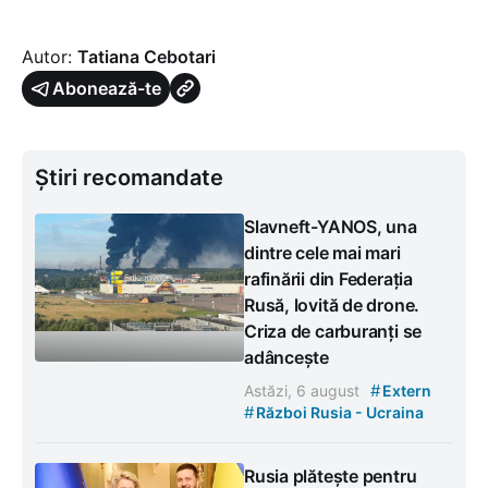
Autor:
Tatiana Cebotari
Abonează-te
Știri recomandate
Slavneft-YANOS, una
dintre cele mai mari
rafinării din Federația
Rusă, lovită de drone.
Criza de carburanți se
adâncește
#
Astăzi, 6 august
Extern
#
Război Rusia - Ucraina
Rusia plătește pentru