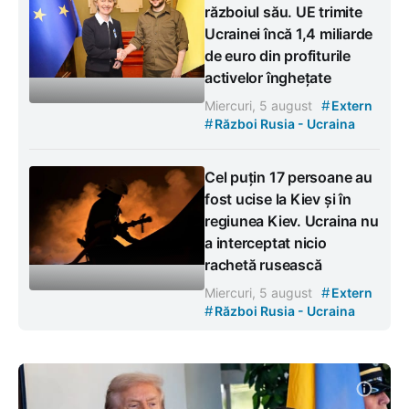
războiul său. UE trimite
Ucrainei încă 1,4 miliarde
de euro din profiturile
activelor înghețate
#
Miercuri, 5 august
Extern
#
Război Rusia - Ucraina
Cel puțin 17 persoane au
fost ucise la Kiev și în
regiunea Kiev. Ucraina nu
a interceptat nicio
rachetă rusească
#
Miercuri, 5 august
Extern
#
Război Rusia - Ucraina