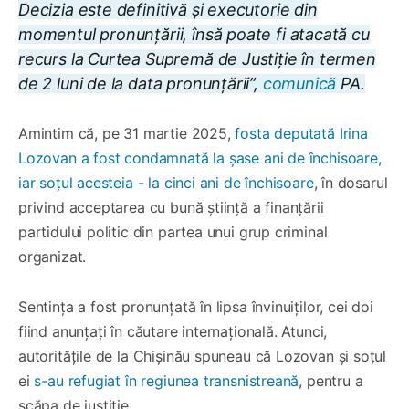
Decizia este definitivă și executorie din
momentul pronunțării, însă poate fi atacată cu
recurs la Curtea Supremă de Justiție în termen
de 2 luni de la data pronunțării”,
comunică
PA.
Amintim că, pe 31 martie 2025,
fosta deputată Irina
Lozovan a fost condamnată la șase ani de închisoare,
iar soțul acesteia - la cinci ani de închisoare
, în dosarul
privind acceptarea cu bună știință a finanțării
partidului politic din partea unui grup criminal
organizat.
Sentința a fost pronunțată în lipsa învinuiților, cei doi
fiind anunțați în căutare internațională. Atunci,
autoritățile de la Chișinău spuneau că Lozovan și soțul
ei
s-au refugiat în regiunea transnistreană
, pentru a
scăpa de justiție.