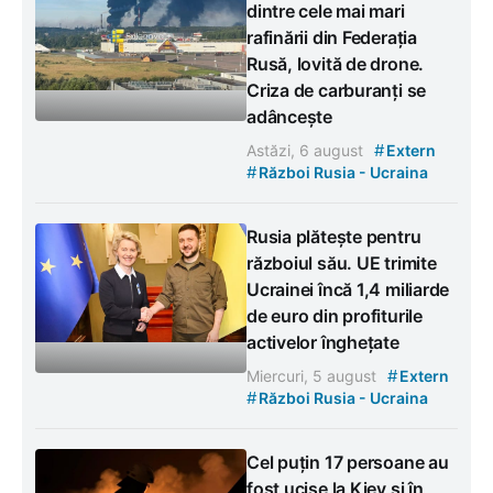
dintre cele mai mari
rafinării din Federația
Rusă, lovită de drone.
Criza de carburanți se
adâncește
#
Astăzi, 6 august
Extern
#
Război Rusia - Ucraina
Rusia plătește pentru
războiul său. UE trimite
Ucrainei încă 1,4 miliarde
de euro din profiturile
activelor înghețate
#
Miercuri, 5 august
Extern
#
Război Rusia - Ucraina
Cel puțin 17 persoane au
fost ucise la Kiev și în