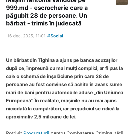
999.md - escrocherie care a
păgubit 28 de persoane. Un
bărbat - trimis în judecată
#
16 dec. 2025, 11:01
Social
Un bărbat din Tighina a ajuns pe banca acuzaților
după ce, împreună cu mai mulți complici, ar fi pus la
cale o schemă de înșelăciune prin care 28 de
persoane au fost convinse să achite în avans sume
mari de bani pentru automobile aduse „din Uniunea
Europeană”. În realitate, mașinile nu au mai ajuns
niciodată la cumpărători, iar prejudiciul se ridică la
aproximativ 2,5 milioane de lei.
Potrivit
Procuraturii
pentru Combaterea Criminalității