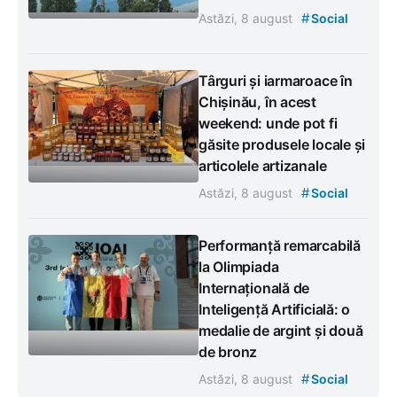
#
Astăzi, 8 august
Social
Târguri și iarmaroace în
Chișinău, în acest
weekend: unde pot fi
găsite produsele locale și
articolele artizanale
#
Astăzi, 8 august
Social
Performanță remarcabilă
la Olimpiada
Internațională de
Inteligență Artificială: o
medalie de argint și două
de bronz
#
Astăzi, 8 august
Social