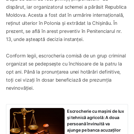
dispărut, iar organizatorul schemei a părăsit Republica
Moldova. Acesta a fost dat în urmărire internațională,
reținut ulterior în Polonia și extrădat la Chișinău. În
prezent, se află în arest preventiv în Penitenciarul nr.
13, unde așteaptă decizia instanței.
Conform legii, escrocheria comisă de un grup criminal
organizat se pedepsește cu închisoare de la patru la
opt ani. Până la pronunțarea unei hotărâri definitive,
toți cei vizați în dosar beneficiază de prezumția
nevinovăției.
Escrocherie cu mașini de lux
și tehnică agricolă: A doua
persoană învinuită va
ajunge pe banca acuzaților