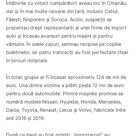
Întâlnirile cu viitorii cumpărători aveau loc în Chișinău,
dar și în mai multe raioane din țară, inclusiv Cahul,
Fălești, Nisporeni și Soroca. Acolo, suspecții se
prezentau drept reprezentanți ai unei firme de import
auto și încasau avansuri pentru mașini și pentru
vămuire. În unele cazuri, semnau recipise pe copiile
buletinelor, iar patru tranzacții au fost perfectate chiar
în birouri notariale.
În total, grupul ar fi încasat aproximativ 124 de mii de
euro. Una dintre victime a plătit peste 12 mii de euro
pentru două automobile. Printre mașinile promise se
numără modele Nissan, Hyundai, Honda, Mercedes,
Dacia, Toyota, Renault, Lexus și Volvo, fabricate între
anii 2016 și 2019.
După ce banii au fost primiți, „importatorii” au