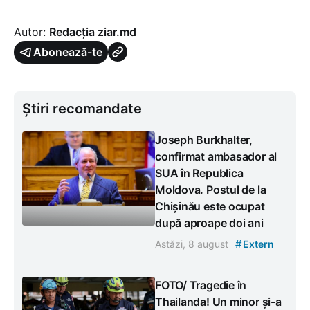
Autor:
Redacția ziar.md
Abonează-te
Știri recomandate
Joseph Burkhalter,
confirmat ambasador al
SUA în Republica
Moldova. Postul de la
Chișinău este ocupat
după aproape doi ani
#
Astăzi, 8 august
Extern
FOTO/ Tragedie în
Thailanda! Un minor și-a