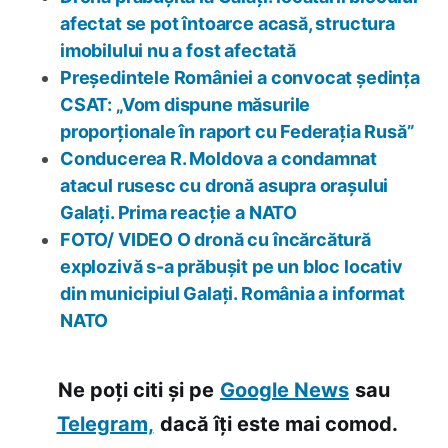
afectat se pot întoarce acasă, structura
imobilului nu a fost afectată
Președintele României a convocat ședința
CSAT: „Vom dispune măsurile
proporționale în raport cu Federația Rusă”
Conducerea R. Moldova a condamnat
atacul rusesc cu dronă asupra orașului
Galați. Prima reacție a NATO
FOTO/ VIDEO O dronă cu încărcătură
explozivă s-a prăbușit pe un bloc locativ
din municipiul Galați. România a informat
NATO
Ne poți citi și pe
Google News
sau
Telegram,
dacă îți este mai comod.