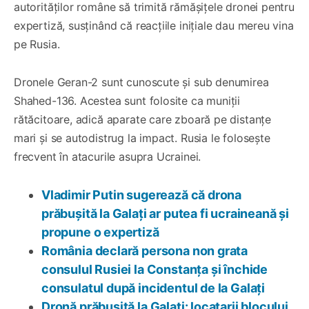
autorităților române să trimită rămășițele dronei pentru
expertiză, susținând că reacțiile inițiale dau mereu vina
pe Rusia.
Dronele Geran-2 sunt cunoscute și sub denumirea
Shahed-136. Acestea sunt folosite ca muniții
rătăcitoare, adică aparate care zboară pe distanțe
mari și se autodistrug la impact. Rusia le folosește
frecvent în atacurile asupra Ucrainei.
Vladimir Putin sugerează că drona
prăbușită la Galați ar putea fi ucraineană și
propune o expertiză
România declară persona non grata
consulul Rusiei la Constanța și închide
consulatul după incidentul de la Galați
Dronă prăbușită la Galați: locatarii blocului