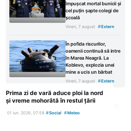
împușcat mortal bunicii și
cel puțin șapte colegi de
școală
#
Vineri, 7 august
Extern
În pofida riscurilor,
oamenii continuă să intre
în Marea Neagră. La
Koblevo, explozia unei
mine a ucis un bărbat
#
Vineri, 7 august
Extern