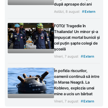
după aproape doi ani
#
Astăzi, 8 august
Extern
FOTO/ Tragedie în
Thailanda! Un minor și-a
împușcat mortal bunicii și
cel puțin șapte colegi de
școală
#
Vineri, 7 august
Extern
În pofida riscurilor,
oamenii continuă să intre
în Marea Neagră. La
Koblevo, explozia unei
mine a ucis un bărbat
#
Vineri, 7 august
Extern