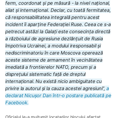
ferm, coordonat și pe măsură - la nivel național,
aliat și internațional. Declar, cu toată fermitatea,
că responsabilitatea integrală pentru acest
incident îi aparține Federației Ruse. Ceea ce s-a
petrecut astăzi la Galați este consecința directă
a războiului de agresiune dezlănțuit de Rusia
împotriva Ucrainei, a modului iresponsabil și
nediscriminatoriu în care Moscova operează
aceste sisteme de armament în vecinătatea
imediată a frontierelor NATO, precum și a
disprețului sistematic față de dreptul
internațional. Nu există nicio ambiguitate cu
privire la autorul și la cauza acestei agresiuni”,
a
declarat Nicușor Dan într-o postare publicată pe
Facebook.
Oficialul le-a mulțumit locatarilor blocului afectat