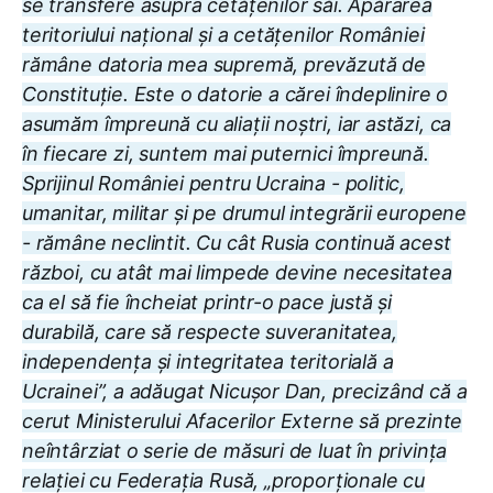
se transfere asupra cetățenilor săi. Apărarea
teritoriului național și a cetățenilor României
rămâne datoria mea supremă, prevăzută de
Constituție. Este o datorie a cărei îndeplinire o
asumăm împreună cu aliații noștri, iar astăzi, ca
în fiecare zi, suntem mai puternici împreună.
Sprijinul României pentru Ucraina - politic,
umanitar, militar și pe drumul integrării europene
- rămâne neclintit. Cu cât Rusia continuă acest
război, cu atât mai limpede devine necesitatea
ca el să fie încheiat printr-o pace justă și
durabilă, care să respecte suveranitatea,
independența și integritatea teritorială a
Ucrainei”, a adăugat Nicușor Dan, precizând că a
cerut Ministerului Afacerilor Externe să prezinte
neîntârziat o serie de măsuri de luat în privința
relației cu Federația Rusă, „proporționale cu