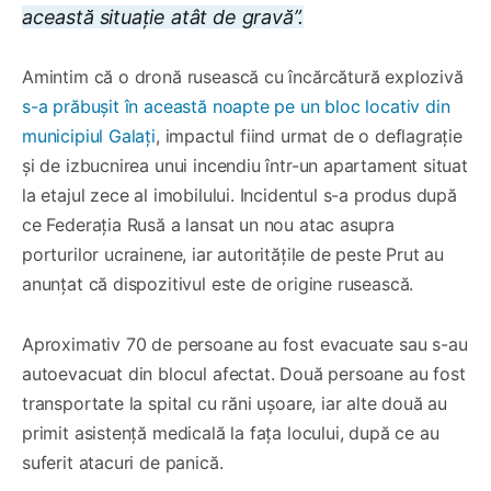
această situație atât de gravă”.
Amintim că o dronă rusească cu încărcătură explozivă
s-a prăbușit în această noapte pe un bloc locativ din
municipiul Galați
, impactul fiind urmat de o deflagrație
și de izbucnirea unui incendiu într-un apartament situat
la etajul zece al imobilului. Incidentul s-a produs după
ce Federația Rusă a lansat un nou atac asupra
porturilor ucrainene, iar autoritățile de peste Prut au
anunțat că dispozitivul este de origine rusească.
Aproximativ 70 de persoane au fost evacuate sau s-au
autoevacuat din blocul afectat. Două persoane au fost
transportate la spital cu răni ușoare, iar alte două au
primit asistență medicală la fața locului, după ce au
suferit atacuri de panică.