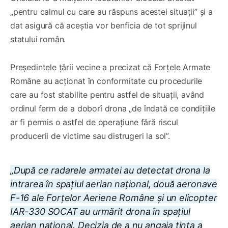
„pentru calmul cu care au răspuns acestei situații” și a
dat asigură că aceștia vor benficia de tot sprijinul
statului român.
Președintele țării vecine a precizat că Forțele Armate
Române au acționat în conformitate cu procedurile
care au fost stabilite pentru astfel de situații, având
ordinul ferm de a doborî drona „de îndată ce condițiile
ar fi permis o astfel de operațiune fără riscul
producerii de victime sau distrugeri la sol”.
„După ce radarele armatei au detectat drona la
intrarea în spațiul aerian național, două aeronave
F-16 ale Forțelor Aeriene Române și un elicopter
IAR-330 SOCAT au urmărit drona în spațiul
aerian național. Decizia de a nu angaja ținta a