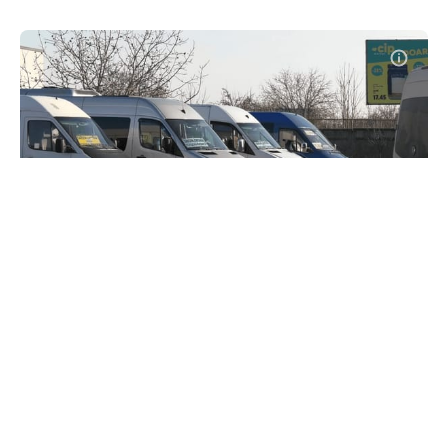
Transportul interraional de
pasageri: ANTA a stabilit noul
tarif-plafon
#
29 mai 2026, 10:03
Economie
Pasagerii care utilizează serviciile regulate de
transport rutier interraional vor achita un tarif-plafon