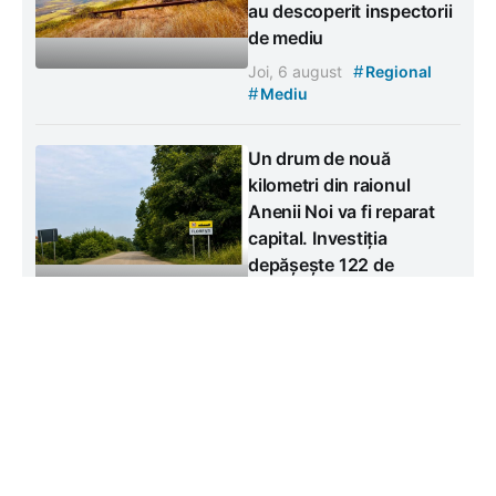
au descoperit inspectorii
de mediu
#
Joi, 6 august
Regional
#
Mediu
Un drum de nouă
kilometri din raionul
Anenii Noi va fi reparat
capital. Investiția
depășește 122 de
milioane de lei
#
Joi, 6 august
Regional
Contacte