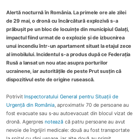
Alertă nocturnă în România. La primele ore ale zilei
de 29 mai, o dronă cu încărcătură explozivă s-a
prăbușit pe un bloc de locuințe din municipiul Galați,
impactul fiind urmat de o explozie și de izbucnirea
unui incendiu într-un apartament situat la etajul zece
al imobilului. Incidentul s-a produs după ce Federația
Rusă a lansat un nou atac asupra porturilor
ucrainene, iar autoritățile de peste Prut susțin că
dispozitivul este de origine rusească.
Potrivit
Inspectoratului General pentru Situații de
Urgență din România
, aproximativ 70 de persoane au
fost evacuate sau s-au autoevacuat din blocul vizat de
dronă. Agerpres
notează
că patru persoane au avut
nevoie de îngrijiri medicale: două au fost transportate
la spital cu răni ușoare, iar alte două au primit