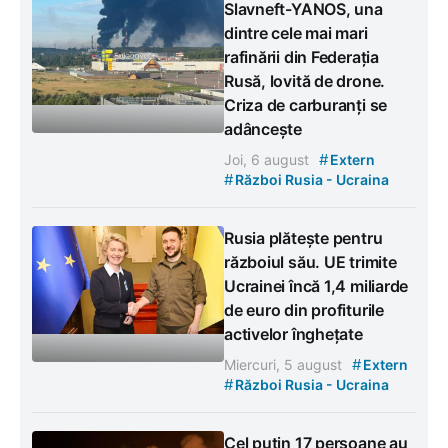
Slavneft-YANOS, una
dintre cele mai mari
rafinării din Federația
Rusă, lovită de drone.
Criza de carburanți se
adâncește
#
Joi, 6 august
Extern
#
Război Rusia - Ucraina
Rusia plătește pentru
războiul său. UE trimite
Ucrainei încă 1,4 miliarde
de euro din profiturile
activelor înghețate
#
Miercuri, 5 august
Extern
#
Război Rusia - Ucraina
Cel puțin 17 persoane au