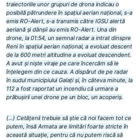
traiectoriile unor grupuri de drona indicau o
posibilă pătrundere în spațiul aerian național, s-a
emis RO-Alert, s-a transmis către IGSU alertă
aeriană și dânșii au emis RO-Alert. Una din
drone, la 01:54, un semnal radar a intrat dinspre
Reni în spațiul aerian național, a evoluat descent
de la 600 metri altitudine a evoluat descendent.
A avut și niște viraje pe care încercăm să le
înțelegem din ce cauza. A dispărut de pe radar
în sudul municipiului Galați și, în câteva minute, la
112 a fost raportat un incendiu că urmare a
prăbușirii unei drone pe un bloc, un acoperiș.
(...) Cetățenii trebuie să știe că noi facem tot ce
putem, însă Armata are limitări foarte stricte în
această situație, pentru că nu putem riscă să