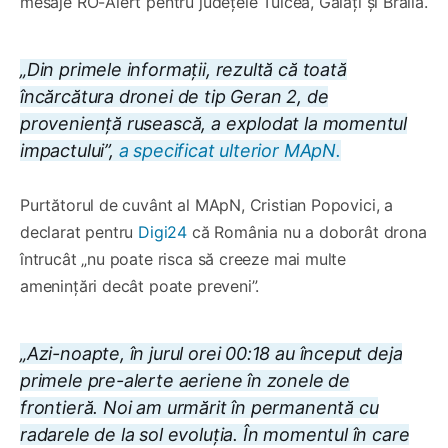
mesaje RO-Alert pentru județele Tulcea, Galați și Brăila.
„Din primele informații, rezultă că toată
încărcătura dronei de tip Geran 2, de
proveniență rusească, a explodat la momentul
impactului”,
a specificat ulterior MApN.
Purtătorul de cuvânt al MApN, Cristian Popovici, a
declarat pentru
Digi24
că România nu a doborât drona
întrucât „nu poate risca să creeze mai multe
amenințări decât poate preveni”.
„Azi-noapte, în jurul orei 00:18 au început deja
primele pre-alerte aeriene în zonele de
frontieră. Noi am urmărit în permanentă cu
radarele de la sol evoluția. În momentul în care