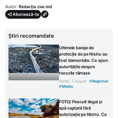
Autor:
Redacția ziar.md
Abonează-te
Știri recomandate
Ultimele baraje de
protecție de pe Nistru au
fost demontate. Ce spun
autoritățile despre
riscurile rămase
#
Astăzi, 7 august
Regional
#
Mediu
FOTO/ Pescuit ilegal și
apă captată fără
autorizație pe Nistru. Ce