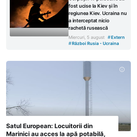
fost ucise la Kiev și în
regiunea Kiev. Ucraina nu
a interceptat nicio
rachetă rusească
#
Miercuri, 5 august
Extern
#
Război Rusia - Ucraina
Satul European: Locuitorii din
Marinici au acces la apă potabilă,