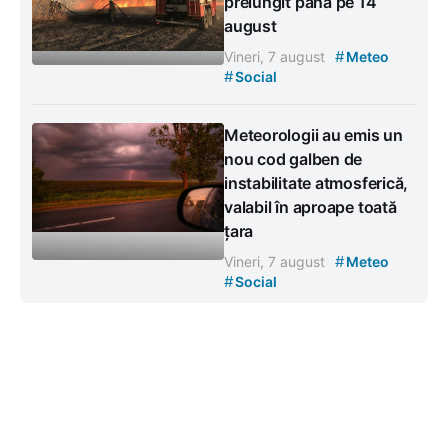
prelungit până pe 14
august
#
Vineri, 7 august
Meteo
#
Social
Meteorologii au emis un
nou cod galben de
instabilitate atmosferică,
valabil în aproape toată
țara
#
Vineri, 7 august
Meteo
#
Social