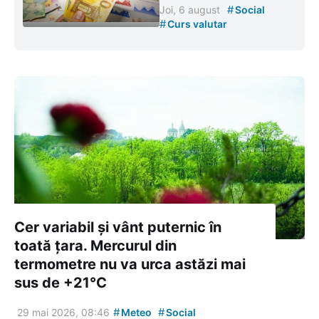
#
Joi, 6 august
Social
#
Curs valutar
Cer variabil și vânt puternic în
toată țara. Mercurul din
termometre nu va urca astăzi mai
sus de +21°C
#
#
29 mai 2026, 08:46
Meteo
Social