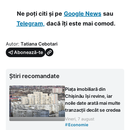
Ne poți citi și pe
Google News
sau
Telegram,
dacă îți este mai comod.
Autor:
Tatiana Cebotari
Abonează-te
Știri recomandate
Piața imobiliară din
Chișinău își revine, iar
noile date arată mai multe
tranzacții decât se credea
Vineri, 7 august
#
Economie