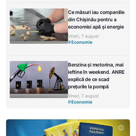
Ce măsuri iau companiile
din Chișinău pentru a
economisi apă și energie
Vineri, 7 august
#
Economie
Benzina și motorina, mai
ieftine în weekend. ANRE
explică de ce scad
prețurile la pompă
Vineri, 7 august
#
Economie