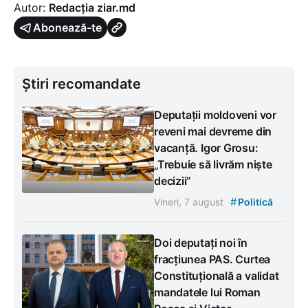
Autor:
Redacția ziar.md
Abonează-te
Știri recomandate
Deputații moldoveni vor
reveni mai devreme din
vacanță. Igor Grosu:
„Trebuie să livrăm niște
decizii”
#
Vineri, 7 august
Politică
Doi deputați noi în
fracțiunea PAS. Curtea
Constituțională a validat
mandatele lui Roman