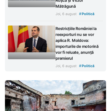
Roșca și Victor
Mătrăgună
#
Joi, 6 august
Politică
Restricțiile României la
reexporturi nu se vor
aplica R. Moldova:
importurile de motorină
vor fi reluate, anunță
premierul
#
Joi, 6 august
Politică