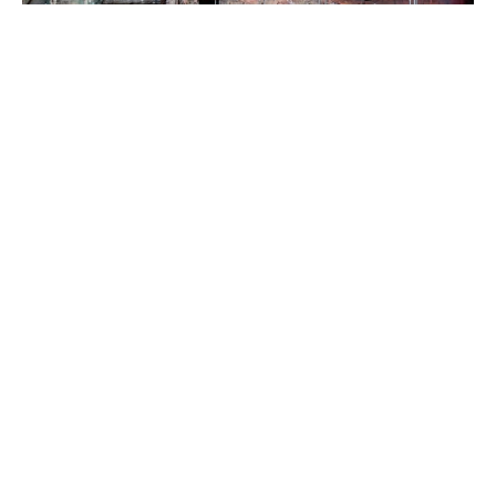
Lucrările de reconstrucție a
clădirii Filarmonicii Naționale ar
putea începe în 2027. Precizările
ministrului Culturii
#
23 nov. 2025, 15:21
Cultură și Turism
Autoritățile urmează să realizeze un studiu de
fezabilitate în cazul clădirii Filarmonicii „Serghei
Lunchevici” înainte de a începe reconstrucția.
Ministrul Culturii, Cristian Jardan, a menționat, în
cadrul unui interviu pentru „
Cu Sens
”, că lucrările de
reabilitare a clădirii vor demara cel mai târziu în anul