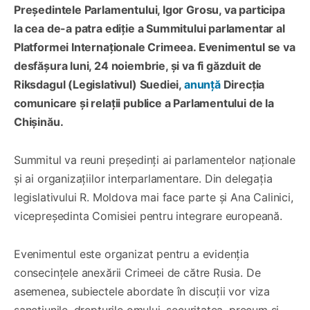
Președintele Parlamentului, Igor Grosu, va participa
la cea de-a patra ediție a Summitului parlamentar al
Platformei Internaționale Crimeea. Evenimentul se va
desfășura luni, 24 noiembrie, și va fi găzduit de
Riksdagul (Legislativul) Suediei,
anunță
Direcția
comunicare și relații publice a Parlamentului de la
Chișinău.
Summitul va reuni președinți ai parlamentelor naționale
și ai organizațiilor interparlamentare. Din delegația
legislativului R. Moldova mai face parte și Ana Calinici,
vicepreședinta Comisiei pentru integrare europeană.
Evenimentul este organizat pentru a evidenția
consecințele anexării Crimeei de către Rusia. De
asemenea, subiectele abordate în discuții vor viza
sancțiunile, drepturile omului, securitatea, precum și