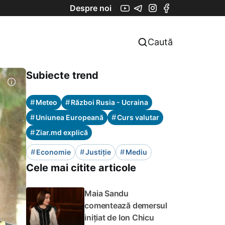
Despre noi
Caută
Subiecte trend
#
#
Meteo
Război Rusia - Ucraina
#
#
Uniunea Europeană
Curs valutar
#
Ziar.md explică
#
#
#
Economie
Justiție
Mediu
Cele mai citite articole
Maia Sandu
comentează demersul
inițiat de Ion Chicu