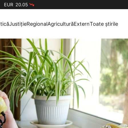
EUR
20.05
itică
Justiție
Regional
Agricultură
Extern
Toate știrile