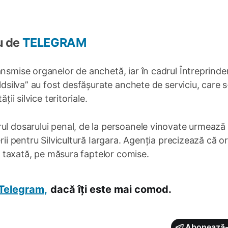
u de
TELEGRAM
nsmise organelor de anchetă, iar în cadrul Întreprinder
oldsilva” au fost desfășurate anchete de serviciu, care 
ții silvice teritoriale.
ul dosarului penal, de la persoanele vinovate urmează 
rii pentru Silvicultură Iargara. Agenția precizează că or
ur taxată, pe măsura faptelor comise.
Telegram,
dacă îți este mai comod.
Abonează-