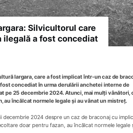
rgara: Silvicultorul care
a ilegală a fost concediat
ultură Iargara, care a fost implicat într-un caz de brac
a fost concediat în urma derulării anchetei interne de
tat pe 25 decembrie 2024. Atunci, mai mulți vânători, 
, au încălcat normele legale și au vânat un mistreț.
unii decembrie 2024 despre un caz de braconaj cu impli
ecoltare doar pentru fazan, au încălcat normele legale 