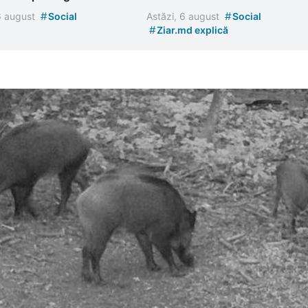
#
#
 6 august
Social
Astăzi, 6 august
Social
#
Ziar.md explică