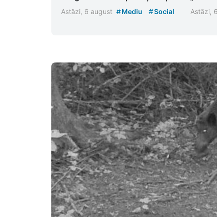
#
#
Astăzi, 6 august
Mediu
Social
Astăzi,