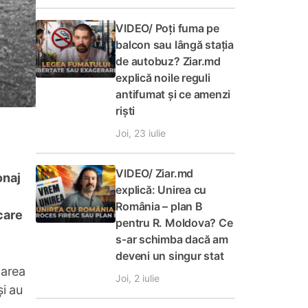
VIDEO/ Poți fuma pe
balcon sau lângă stația
de autobuz? Ziar.md
explică noile reguli
antifumat și ce amenzi
riști
Joi, 23 iulie
VIDEO/ Ziar.md
onaj
explică: Unirea cu
România – plan B
care
pentru R. Moldova? Ce
s-ar schimba dacă am
deveni un singur stat
carea
Joi, 2 iulie
și au