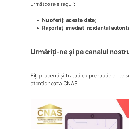
următoarele reguli:
Nu oferiți aceste date;
Raportați imediat incidentul autori
Urmăriți-ne și pe canalul nostr
Fiți prudenți și tratați cu precauție orice
atenționează CNAS.