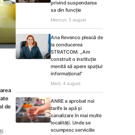
privind suspendarea
sa din funcție
Miercuri, 5 august
Ana Revenco pleacă de
la conducerea
STRATCOM. „Am
construit o instituție
menită să apere spațiul
informațional”
Marți, 4 august
zarea
date
ANRE a aprobat noi
al de
tarife la apă și
canalizare în mai multe
localități. Unde se
scumpesc serviciile
ți