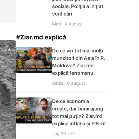
sociale. Poliția a inițiat
verificări
Marți, 4 august
#Ziar.md explică
De ce vin tot mai mulți
muncitori din Asia în R.
Moldova? Ziar.md
explică fenomenul
Astăzi, 6 august
De ce economia
crește, dar banii ajung
tot mai puțin? Ziar.md
explică inflația și PIB-ul
Joi, 30 iulie