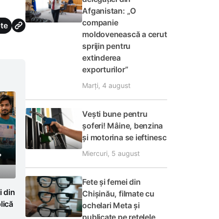
Afganistan: „O
companie
te
moldovenească a cerut
sprijin pentru
extinderea
exporturilor”
Marți, 4 august
Vești bune pentru
șoferi! Mâine, benzina
și motorina se ieftinesc
Miercuri, 5 august
Fete și femei din
i din
Chișinău, filmate cu
lică
ochelari Meta și
publicate pe rețelele