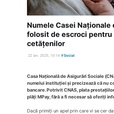
Numele Casei Naționale d
folosit de escroci pentru
cetățenilor
#
22 ian. 2025, 10:14
Social
Casa Națională de Asigurări Sociale (CN
numelui instituției și precizează că nu c
bancare. Potrivit CNAS, plata prestațiil
plăți MPay, fără a fi necesar să oferiți i
Dacă primiți un apel prin care vi se cer da