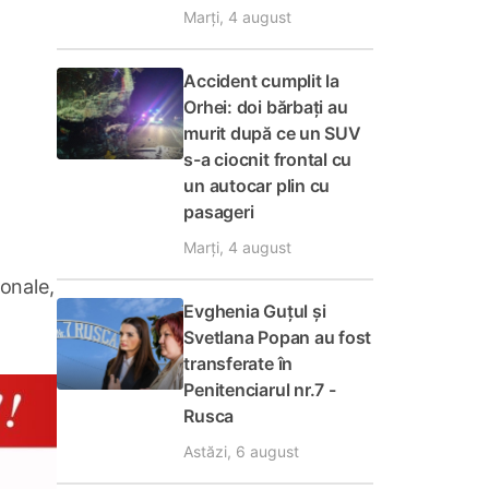
Marți, 4 august
Accident cumplit la
Orhei: doi bărbați au
murit după ce un SUV
s-a ciocnit frontal cu
un autocar plin cu
pasageri
Marți, 4 august
sonale,
Evghenia Guțul și
Svetlana Popan au fost
transferate în
Penitenciarul nr.7 -
Rusca
Astăzi, 6 august