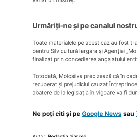
vânat un mistreț.
Urmăriți-ne și pe canalul nostr
Toate materialele pe acest caz au fost tra
pentru Silvicultură Iargara și Agenției „M
finalizat prin concedierea angajatului entită
Totodată, Moldsilva precizează că în cadr
recuperat și prejudiciul cauzat Întreprinde
abatere de la legislația în vigoare va fi d
Ne poți citi și pe
Google News
sau
Autor:
Redacția ziar.md