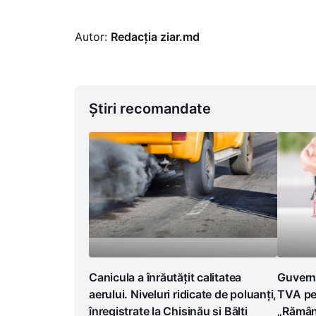
Autor:
Redacția ziar.md
Știri recomandate
Canicula a înrăutățit calitatea
Guvern
aerului. Niveluri ridicate de poluanți,
TVA pen
înregistrate la Chișinău și Bălți
„Rămân