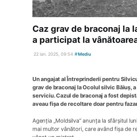
Caz grav de braconaj la Ia
a participat la vânătoare
#
22 ian. 2025, 09:54
Mediu
Un angajat al Întreprinderii pentru Silvic
grav de braconaj la Ocolul silvic Băiuș, 
serviciu. Cazul de braconaj a fost depis
aveau fișa de recoltare doar pentru fazan
Agenția „Moldsilva” anunța la sfârșitul l
mai multor vânători, care având fișa de r