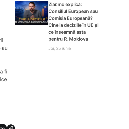
Ziar.md explică:
Consiliul European sau
Comisia Europeană?
Cine ia deciziile în UE și
ce înseamnă asta
pentru R. Moldova
ii
s-au
Joi, 25 iunie
a fi
ice
te