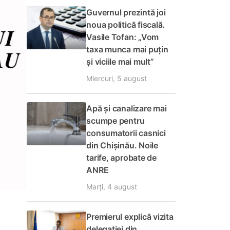
Guvernul prezintă joi
noua politică fiscală.
Vasile Tofan: „Vom
taxa munca mai puțin
și viciile mai mult”
Miercuri, 5 august
Apă și canalizare mai
scumpe pentru
consumatorii casnici
din Chișinău. Noile
tarife, aprobate de
ANRE
Marți, 4 august
Premierul explică vizita
delegației din