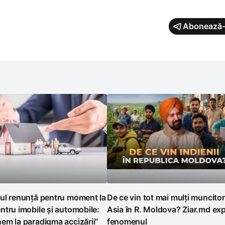
Abonează-
ul renunță pentru moment la
De ce vin tot mai mulți muncitor
tru imobile și automobile:
Asia în R. Moldova? Ziar.md exp
em la paradigma accizării”
fenomenul