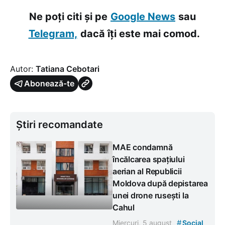
Ne poți citi și pe
Google News
sau
Telegram,
dacă îți este mai comod.
Autor:
Tatiana Cebotari
Abonează-te
Știri recomandate
MAE condamnă
încălcarea spațiului
aerian al Republicii
Moldova după depistarea
unei drone rusești la
Cahul
#
Miercuri, 5 august
Social