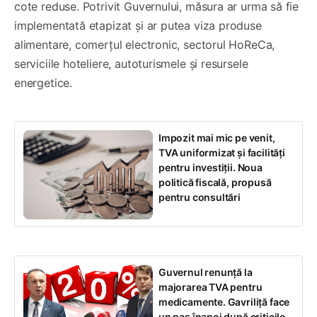
cote reduse. Potrivit Guvernului, măsura ar urma să fie
implementată etapizat și ar putea viza produse
alimentare, comerțul electronic, sectorul HoReCa,
serviciile hoteliere, autoturismele și resursele
energetice.
Impozit mai mic pe venit,
TVA uniformizat și facilități
pentru investiții. Noua
politică fiscală, propusă
pentru consultări
Guvernul renunță la
majorarea TVA pentru
medicamente. Gavriliță face
un pas înapoi după criticile