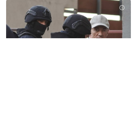
Fostul director al SIS, Alexandru
Balan, a rămas fără cetățenia R.
Moldova - decretul semnat de
Maia Sandu
#
24 iun. 2026, 09:18
Politică
Președinta Republicii Moldova, Maia Sandu, a semnat
pe 23 iunie un decret prin care i-a retras cetățenia