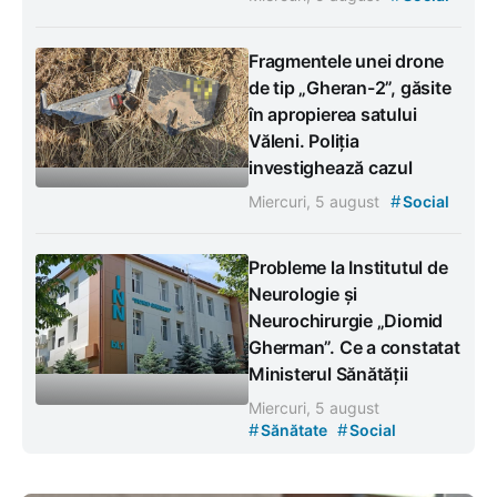
Fragmentele unei drone
de tip „Gheran-2”, găsite
în apropierea satului
Văleni. Poliția
investighează cazul
#
Miercuri, 5 august
Social
Probleme la Institutul de
Neurologie și
Neurochirurgie „Diomid
Gherman”. Ce a constatat
Ministerul Sănătății
Miercuri, 5 august
#
#
Sănătate
Social