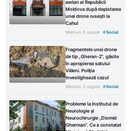
aerian al Republicii
Moldova după depistarea
unei drone rusești la
Cahul
#
Miercuri, 5 august
Social
Fragmentele unei drone
de tip „Gheran-2”, găsite
în apropierea satului
Văleni. Poliția
investighează cazul
#
Miercuri, 5 august
Social
Probleme la Institutul de
Neurologie și
Neurochirurgie „Diomid
Gherman”. Ce a constatat