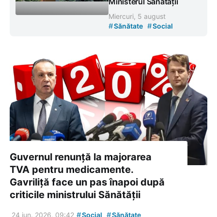
Ministerul Sănătății
Miercuri, 5 august
#
#
Sănătate
Social
Guvernul renunță la majorarea
TVA pentru medicamente.
Gavriliță face un pas înapoi după
criticile ministrului Sănătății
#
#
24 iun. 2026, 09:42
Social
Sănătate