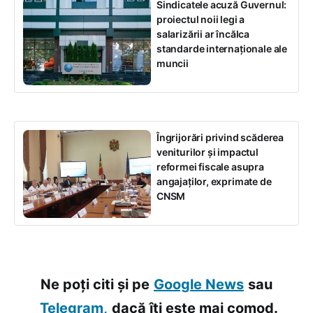
Sindicatele acuză Guvernul:
proiectul noii legi a
salarizării ar încălca
standarde internaționale ale
muncii
Îngrijorări privind scăderea
veniturilor și impactul
reformei fiscale asupra
angajaților, exprimate de
CNSM
Ne poți citi și pe
Google News
sau
Telegram,
dacă îți este mai comod.