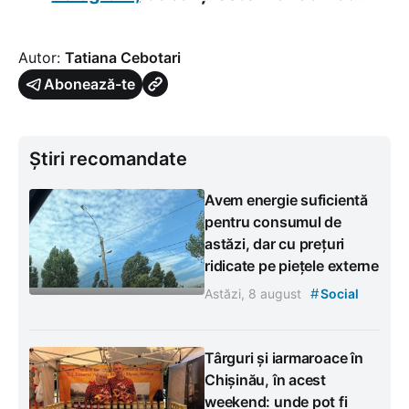
Autor:
Tatiana Cebotari
Abonează-te
Știri recomandate
Avem energie suficientă
pentru consumul de
astăzi, dar cu prețuri
ridicate pe piețele externe
#
Astăzi, 8 august
Social
Târguri și iarmaroace în
Chișinău, în acest
weekend: unde pot fi