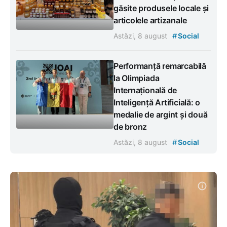
găsite produsele locale și
articolele artizanale
#
Astăzi, 8 august
Social
Performanță remarcabilă
la Olimpiada
Internațională de
Inteligență Artificială: o
medalie de argint și două
de bronz
#
Astăzi, 8 august
Social