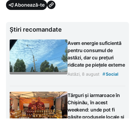
Abonează-te
Știri recomandate
Avem energie suficientă
pentru consumul de
astăzi, dar cu prețuri
ridicate pe piețele externe
#
Astăzi, 8 august
Social
Târguri și iarmaroace în
Chișinău, în acest
weekend: unde pot fi
găsite produsele locale și
articolele artizanale
#
Astăzi, 8 august
Social