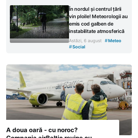
În nordul și centrul țării
vin ploile! Meteorologii au
emis cod galben de
instabilitate atmosferică
#
Astăzi, 6 august
Meteo
#
Social
A doua oară - cu noroc?
Compania airBaltic revine cu