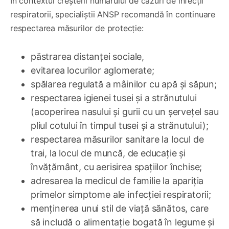
În contextul creșterii numărului de cazuri de infecții
respiratorii, specialiștii ANSP recomandă în continuare
respectarea măsurilor de protecție:
păstrarea distanței sociale,
evitarea locurilor aglomerate;
spălarea regulată a mâinilor cu apă și săpun;
respectarea igienei tusei și a strănutului
(acoperirea nasului și gurii cu un șervețel sau
pliul cotului în timpul tusei și a strănutului);
respectarea măsurilor sanitare la locul de
trai, la locul de muncă, de educație și
învățământ, cu aerisirea spațiilor închise;
adresarea la medicul de familie la apariția
primelor simptome ale infecției respiratorii;
menținerea unui stil de viață sănătos, care
să includă o alimentație bogată în legume și