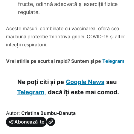
fructe, odihnă adecvată și exerciții fizice
regulate.
Aceste măsuri, combinate cu vaccinarea, oferă cea
mai bună protecție împotriva gripei, COVID-19 și altor
infecții respiratorii.
Vrei știrile pe scurt și rapid? Suntem și pe
Telegram
Ne poți citi și pe
Google News
sau
Telegram,
dacă îți este mai comod.
Autor:
Cristina Bumbu-Danuța
Abonează-te