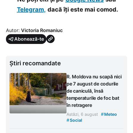
Telegram,
dacă îți este mai comod.
Autor:
Victoria Romaniuc
Abonează-te
Știri recomandate
R. Moldova nu scapă nici
pe 7 august de codurile
de caniculă, însă
temperaturile de foc bat
în retragere
#
Astăzi, 6 august
Meteo
#
Social