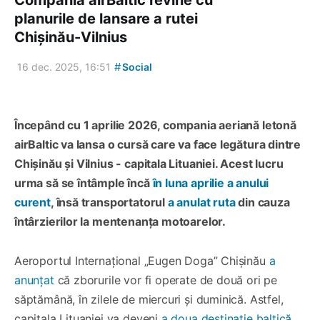
planurile de lansare a rutei
Chișinău-Vilnius
#
16 dec. 2025, 16:51
Social
Începând cu 1 aprilie 2026, compania aeriană letonă
airBaltic va lansa o cursă care va face legătura dintre
Chișinău și Vilnius - capitala Lituaniei. Acest lucru
urma să se întâmple încă
în luna aprilie a anului
curent
, însă transportatorul
a anulat ruta
din cauza
întârzierilor la mentenanța motoarelor.
Aeroportul Internațional „Eugen Doga” Chișinău
a
anunțat
că zborurile vor fi operate de două ori pe
săptămână, în zilele de miercuri și duminică. Astfel,
capitala Lituaniei va deveni
a doua destinație baltică