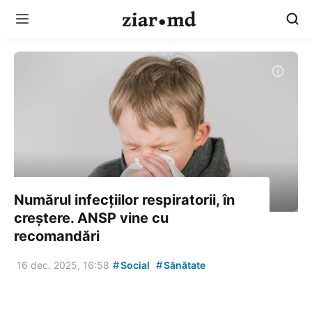
Numărul infecțiilor respiratorii, în
creștere. ANSP vine cu
recomandări
#
#
16 dec. 2025, 16:58
Social
Sănătate