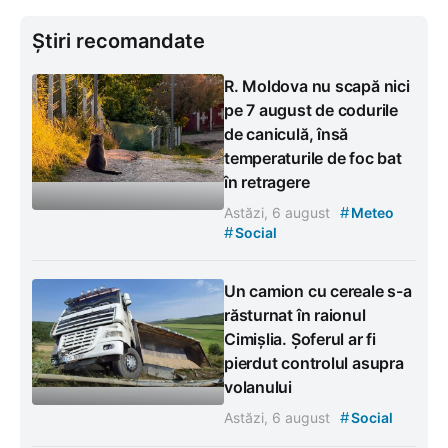
Știri recomandate
R. Moldova nu scapă nici
pe 7 august de codurile
de caniculă, însă
temperaturile de foc bat
în retragere
#
Astăzi, 6 august
Meteo
#
Social
Un camion cu cereale s-a
răsturnat în raionul
Cimișlia. Șoferul ar fi
pierdut controlul asupra
volanului
#
Astăzi, 6 august
Social