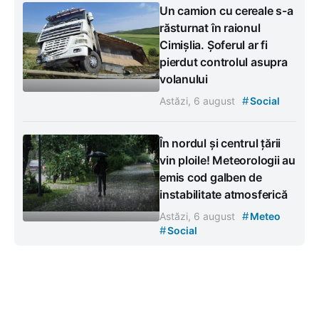
Un camion cu cereale s-a
răsturnat în raionul
Cimișlia. Șoferul ar fi
pierdut controlul asupra
volanului
#
Astăzi, 6 august
Social
În nordul și centrul țării
vin ploile! Meteorologii au
emis cod galben de
instabilitate atmosferică
#
Astăzi, 6 august
Meteo
#
Social