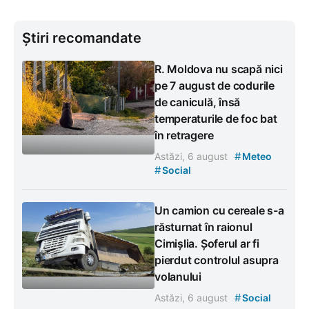
Știri recomandate
R. Moldova nu scapă nici
pe 7 august de codurile
de caniculă, însă
temperaturile de foc bat
în retragere
#
Astăzi, 6 august
Meteo
#
Social
Un camion cu cereale s-a
răsturnat în raionul
Cimișlia. Șoferul ar fi
pierdut controlul asupra
volanului
#
Astăzi, 6 august
Social