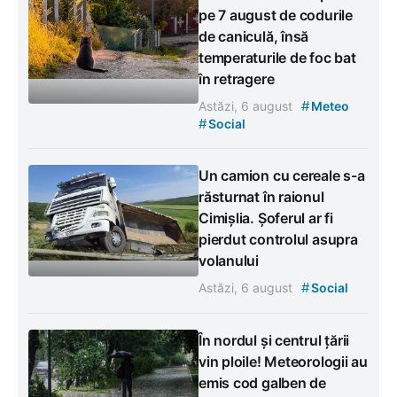
pe 7 august de codurile
de caniculă, însă
temperaturile de foc bat
în retragere
#
Astăzi, 6 august
Meteo
#
Social
Un camion cu cereale s-a
răsturnat în raionul
Cimișlia. Șoferul ar fi
pierdut controlul asupra
volanului
#
Astăzi, 6 august
Social
În nordul și centrul țării
vin ploile! Meteorologii au
emis cod galben de