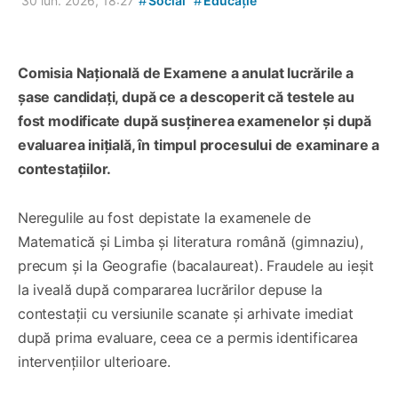
#
#
30 iun. 2026, 18:27
Social
Educație
Comisia Națională de Examene a anulat lucrările a
șase candidați, după ce a descoperit că testele au
fost modificate după susținerea examenelor și după
evaluarea inițială, în timpul procesului de examinare a
contestațiilor.
Neregulile au fost depistate la examenele de
Matematică și Limba și literatura română (gimnaziu),
precum și la Geografie (bacalaureat). Fraudele au ieșit
la iveală după compararea lucrărilor depuse la
contestații cu versiunile scanate și arhivate imediat
după prima evaluare, ceea ce a permis identificarea
intervențiilor ulterioare.