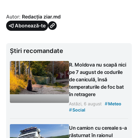
Autor:
Redacția ziar.md
Abonează-te
Știri recomandate
R. Moldova nu scapă nici
pe 7 august de codurile
de caniculă, însă
temperaturile de foc bat
în retragere
#
Astăzi, 6 august
Meteo
#
Social
Un camion cu cereale s-a
răsturnat în raionul