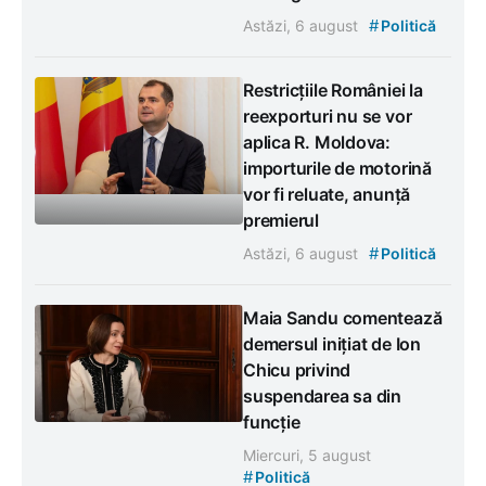
#
Astăzi, 6 august
Politică
Restricțiile României la
reexporturi nu se vor
aplica R. Moldova:
importurile de motorină
vor fi reluate, anunță
premierul
#
Astăzi, 6 august
Politică
Maia Sandu comentează
demersul inițiat de Ion
Chicu privind
suspendarea sa din
funcție
Miercuri, 5 august
#
Politică