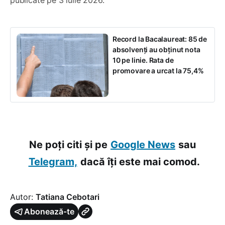
Record la Bacalaureat: 85 de
absolvenți au obținut nota
10 pe linie. Rata de
promovare a urcat la 75,4%
Ne poți citi și pe
Google News
sau
Telegram,
dacă îți este mai comod.
Autor:
Tatiana Cebotari
Abonează-te