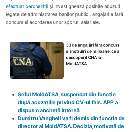
efectuat percheziții
și investighează posibile abuzuri
legate de administrarea banilor publici, angajările fără
concurs și acordarea unor sporuri salariale.
33 de angajări fără concurs
și instruiri de milioane: ce a
descoperit CNA la
MoldATSA
Șeful MoldATSA, suspendat din funcție
după acuzațiile privind CV-ul fals. APP a
dispus o anchetă internă
Dumitru Vangheli va fi demis din funcția de
director al MoldATSA. Decizia, motivată de