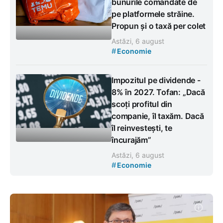
bunurile comandate de
pe platformele străine.
Propun și o taxă per colet
Astăzi, 6 august
#
Economie
Impozitul pe dividende -
8% în 2027. Tofan: „Dacă
scoți profitul din
companie, îl taxăm. Dacă
îl reinvestești, te
încurajăm”
Astăzi, 6 august
#
Economie