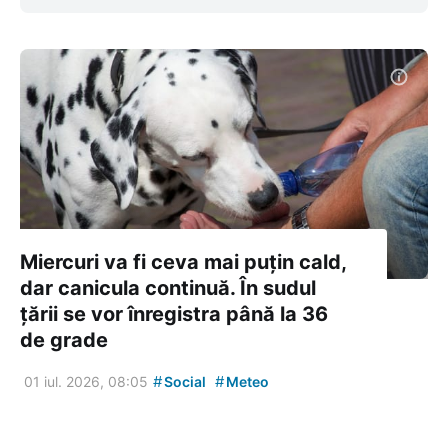
Miercuri va fi ceva mai puțin cald,
dar canicula continuă. În sudul
țării se vor înregistra până la 36
de grade
#
#
01 iul. 2026, 08:05
Social
Meteo