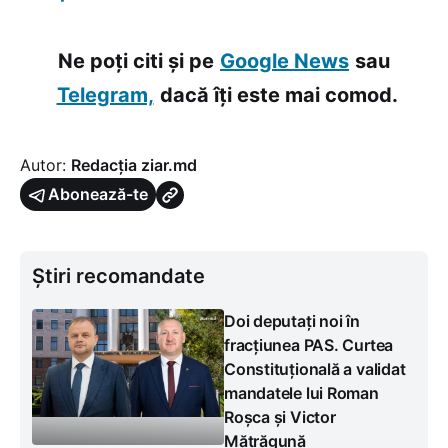
Ne poți citi și pe
Google News
sau
Telegram,
dacă îți este mai comod.
Autor:
Redacția ziar.md
Abonează-te
Știri recomandate
Doi deputați noi în
fracțiunea PAS. Curtea
Constituțională a validat
mandatele lui Roman
Roșca și Victor
Mătrăgună