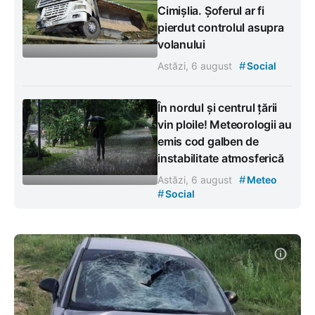
Cimișlia. Șoferul ar fi
pierdut controlul asupra
volanului
#
Astăzi, 6 august
Social
În nordul și centrul țării
vin ploile! Meteorologii au
emis cod galben de
instabilitate atmosferică
#
Astăzi, 6 august
Meteo
#
Social