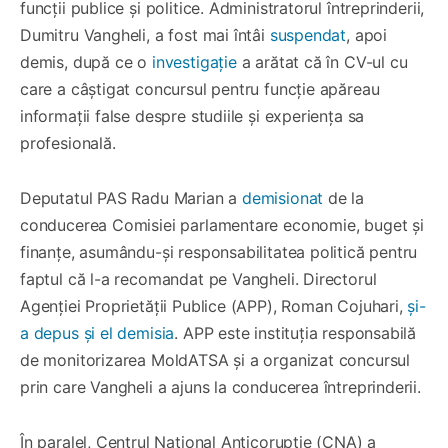
funcții publice și politice. Administratorul întreprinderii,
Dumitru Vangheli, a fost mai întâi
suspendat
, apoi
demis, după ce o
investigație
a arătat că în CV-ul cu
care a câștigat concursul pentru funcție apăreau
informații false despre studiile și experiența sa
profesională.
Deputatul PAS Radu Marian a
demisionat
de la
conducerea Comisiei parlamentare economie, buget și
finanțe, asumându-și responsabilitatea politică pentru
faptul că l-a recomandat pe Vangheli. Directorul
Agenției Proprietății Publice (APP), Roman Cojuhari,
și-
a depus și el demisia
. APP este instituția responsabilă
de monitorizarea MoldATSA și a organizat concursul
prin care Vangheli a ajuns la conducerea întreprinderii.
În paralel, Centrul Național Anticorupție (CNA) a