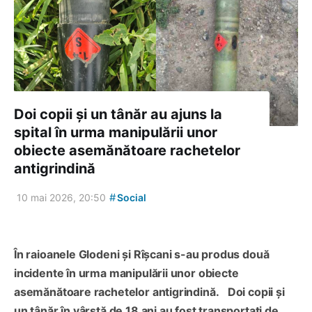
Doi copii și un tânăr au ajuns la
spital în urma manipulării unor
obiecte asemănătoare rachetelor
antigrindină
#
10 mai 2026, 20:50
Social
În raioanele Glodeni și Rîșcani s-au produs două
incidente în urma manipulării unor obiecte
asemănătoare rachetelor antigrindină.
Doi copii și
un tânăr în vârstă de 18 ani au fost transportați de