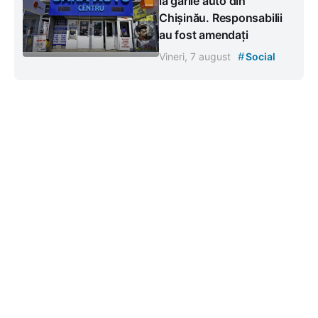
la gările auto din
Chișinău. Responsabilii
au fost amendați
#
Vineri, 7 august
Social
Contacte