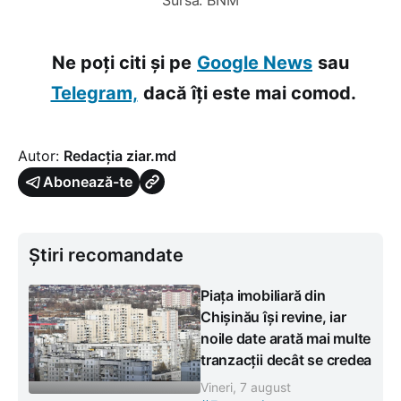
Ne poți citi și pe
Google News
sau
Telegram,
dacă îți este mai comod.
Autor:
Redacția ziar.md
Abonează-te
Știri recomandate
Piața imobiliară din
Chișinău își revine, iar
noile date arată mai multe
tranzacții decât se credea
Vineri, 7 august