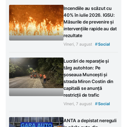
Incendiile au scăzut cu
40% în iulie 2026. IGSU:
Măsurile de prevenire și
intervențiile rapide au dat
rezultate
#
Vineri, 7 august
Social
Lucrări de reparație și
târg autohton: Pe
șoseaua Muncești și
strada Miron Costin din
capitală se anunță
restricții de trafic
#
Vineri, 7 august
Social
ANTA a depistat nereguli