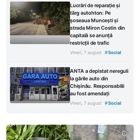
Lucrări de reparație și
târg autohton: Pe
șoseaua Muncești și
strada Miron Costin din
capitală se anunță
restricții de trafic
#
Vineri, 7 august
Social
ANTA a depistat nereguli
la gările auto din
Chișinău. Responsabilii
au fost amendați
#
Vineri, 7 august
Social