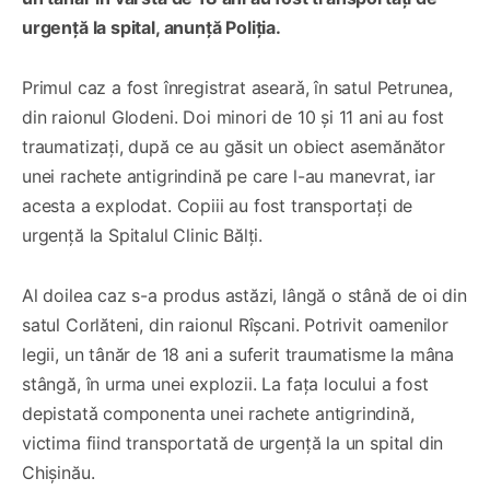
urgență la spital, anunță Poliția.
Primul caz a fost înregistrat asearǎ, în satul Petrunea,
din raionul Glodeni. Doi minori de 10 și 11 ani au fost
traumatizați, după ce au găsit un obiect asemănător
unei rachete antigrindină pe care l-au manevrat, iar
acesta a explodat. Copiii au fost transportați de
urgență la Spitalul Clinic Bălți.
Al doilea caz s-a produs astăzi, lângă o stână de oi din
satul Corlăteni, din raionul Rîșcani. Potrivit oamenilor
legii, un tânăr de 18 ani a suferit traumatisme la mâna
stângă, în urma unei explozii. La fața locului a fost
depistatǎ componenta unei rachete antigrindină,
victima fiind transportată de urgență la un spital din
Chișinău.