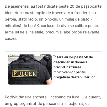
De asemenea, au fost ridicate peste 20 de pașapoarte
biometrice cu ștampile de traversare a frontierei cu
Serbia, stații radio, un binoclu, un mulaj de pistol-
mitralieră de tip AK, cartușe de diverse calibre pentru
arme letale și neletale, precum și alte probe relevante
cauzei.
În țară au loc peste 50 de
descinderi în dosarul
privind instruirea
moldovenilor pentru
pregătirea destabilizărilor
Potrivit datelor anchetei, începând cu luna iulie curent,
un grup organizat de persoane ar fi acționat, cu