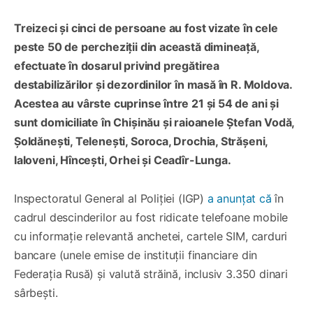
Treizeci și cinci de persoane au fost vizate în cele
peste 50 de percheziții din această dimineață,
efectuate în dosarul privind pregătirea
destabilizărilor și dezordinilor în masă în R. Moldova.
Acestea au vârste cuprinse între 21 și 54 de ani și
sunt domiciliate în Chișinău și raioanele Ștefan Vodă,
Șoldănești, Telenești, Soroca, Drochia, Strășeni,
Ialoveni, Hîncești, Orhei și Ceadîr-Lunga.
Inspectoratul General al Poliției (IGP)
a anunțat că
în
cadrul descinderilor au fost ridicate telefoane mobile
cu informație relevantă anchetei, cartele SIM, carduri
bancare (unele emise de instituții financiare din
Federația Rusă) și valută străină, inclusiv 3.350 dinari
sârbești.