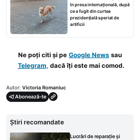
în presa internațională, după
ce a fugit din curtea
prezidențială speriat de
artificii
Ne poți citi și pe
Google News
sau
Telegram,
dacă îți este mai comod.
Autor:
Victoria Romaniuc
Abonează-te
Știri recomandate
Lucrări de reparație și