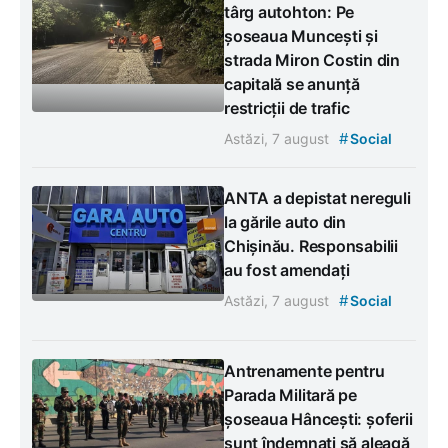
târg autohton: Pe
șoseaua Muncești și
strada Miron Costin din
capitală se anunță
restricții de trafic
#
Astăzi, 7 august
Social
ANTA a depistat nereguli
la gările auto din
Chișinău. Responsabilii
au fost amendați
#
Astăzi, 7 august
Social
Antrenamente pentru
Parada Militară pe
șoseaua Hâncești: șoferii
sunt îndemnați să aleagă