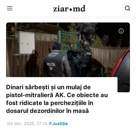
Dinari sârbești și un mulaj de
pistol-mitralieră AK. Ce obiecte au
fost ridicate la perchezițiile în
dosarul dezordinilor în masă
#
04 dec. 2025, 17:14
Justiție