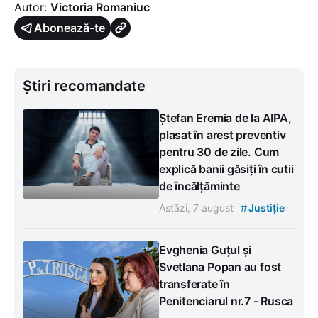
Autor:
Victoria Romaniuc
Abonează-te
Știri recomandate
Ștefan Eremia de la AIPA,
plasat în arest preventiv
pentru 30 de zile. Cum
explică banii găsiți în cutii
de încălțăminte
#
Astăzi, 7 august
Justiție
Evghenia Guțul și
Svetlana Popan au fost
transferate în
Penitenciarul nr.7 - Rusca