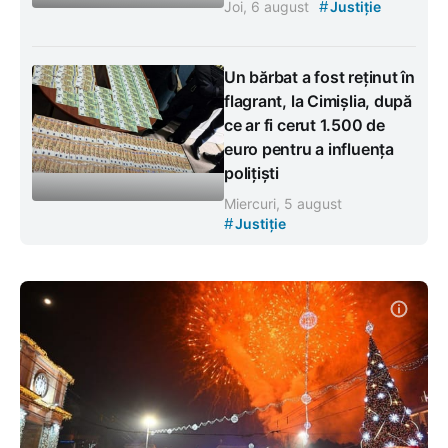
#
Joi, 6 august
Justiție
Un bărbat a fost reținut în
flagrant, la Cimișlia, după
ce ar fi cerut 1.500 de
euro pentru a influența
polițiști
Miercuri, 5 august
#
Justiție