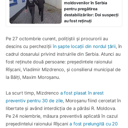
moldovenilor în Serbia
pentru pregătirea
destabilizărilor: Doi suspecți
au fost reținuți
Pe 27 octombrie curent, polițiștii și procurorii au
descins cu percheziții
în șapte locații din nordul țării
, în
cadrul dosarului privind instruirile din Serbia. Atunci au
fost reținute două persoane: președintele raionului
Rîșcani, Vladimir Mizdrenco, și consilierul municipal de
la Bălți, Maxim Moroșanu.
La scurt timp, Mizdrenco
a fost plasat în arest
preventiv pentru 30 de zile
, Moroșanu fiind cercetat în
libertate și având interdicția de a părăsi R. Moldova.
Pe 24 noiembrie, măsura preventivă aplicată în cazul
președintelui raionului Rîșcani
a fost prelungită cu 20