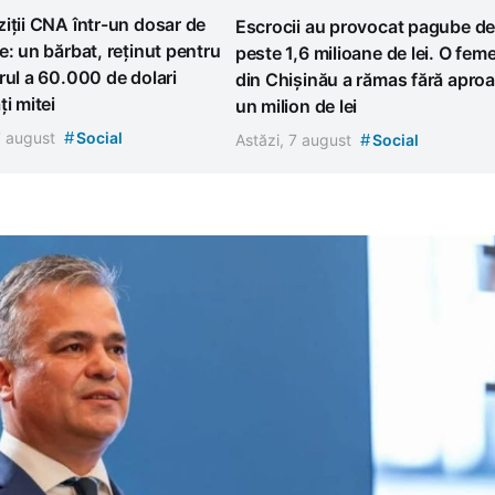
iții CNA într-un dosar de
Escrocii au provocat pagube d
e: un bărbat, reținut pentru
peste 1,6 milioane de lei. O feme
rul a 60.000 de dolari
din Chișinău a rămas fără apro
ți mitei
un milion de lei
#
7 august
Social
#
Astăzi, 7 august
Social