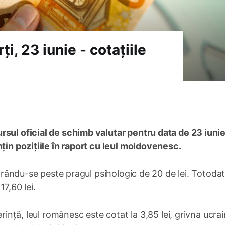
i, 23 iunie - cotațiile
sul oficial de schimb valutar pentru data de 23 iunie,
nțin pozițiile în raport cu leul moldovenesc.
ăstrându-se peste pragul psihologic de 20 de lei. Totodat
17,60 lei.
erință, leul românesc este cotat la 3,85 lei, grivna ucr