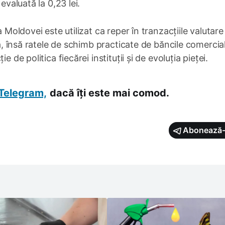
evaluată la 0,23 lei.
a Moldovei este utilizat ca reper în tranzacțiile valutare
ră, însă ratele de schimb practicate de băncile comercial
 de politica fiecărei instituții și de evoluția pieței.
Telegram,
dacă îți este mai comod.
Abonează-