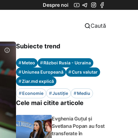
Despre noi
Caută
Subiecte trend
#
#
Meteo
Război Rusia - Ucraina
#
#
Uniunea Europeană
Curs valutar
#
Ziar.md explică
#
#
#
Economie
Justiție
Mediu
Cele mai citite articole
Evghenia Guțul și
Svetlana Popan au fost
transferate în