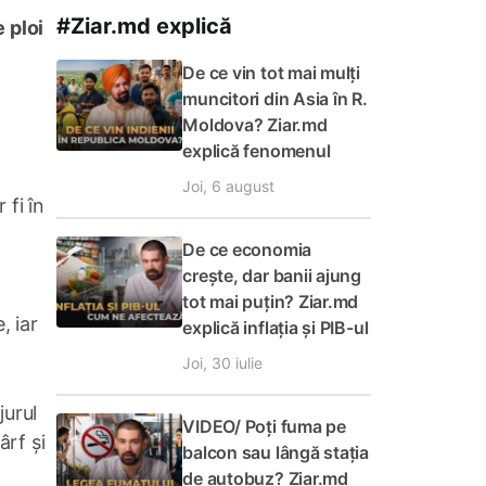
#Ziar.md explică
 ploi
De ce vin tot mai mulți
muncitori din Asia în R.
Moldova? Ziar.md
explică fenomenul
Joi, 6 august
 fi în
De ce economia
crește, dar banii ajung
tot mai puțin? Ziar.md
, iar
explică inflația și PIB-ul
Joi, 30 iulie
jurul
VIDEO/ Poți fuma pe
ârf și
balcon sau lângă stația
de autobuz? Ziar.md