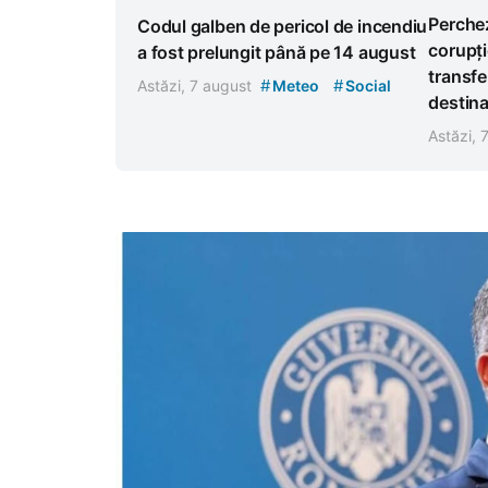
Perchez
Codul galben de pericol de incendiu
corupți
a fost prelungit până pe 14 august
transfe
#
#
Astăzi, 7 august
Meteo
Social
destina
Astăzi, 