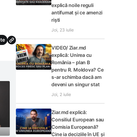
explică noile reguli
antifumat și ce amenzi
riști
Joi, 23 iulie
te
VIDEO/ Ziar.md
explică: Unirea cu
România – plan B
pentru R. Moldova? Ce
s-ar schimba dacă am
deveni un singur stat
Joi, 2 iulie
Ziar.md explică:
Consiliul European sau
Comisia Europeană?
Cine ia deciziile în UE și