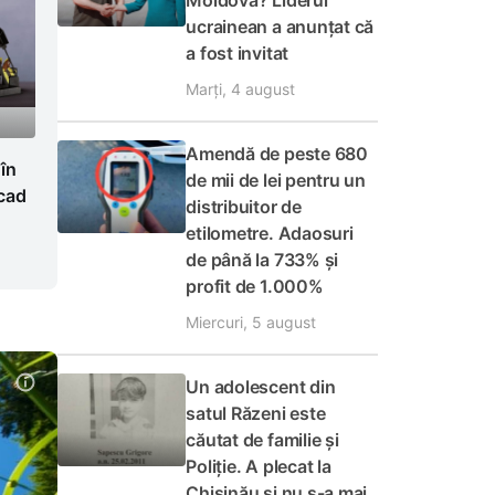
Moldova? Liderul
ucrainean a anunțat că
a fost invitat
Marți, 4 august
Amendă de peste 680
 în
de mii de lei pentru un
cad
distribuitor de
etilometre. Adaosuri
de până la 733% și
profit de 1.000%
Miercuri, 5 august
Un adolescent din
satul Răzeni este
căutat de familie și
Poliție. A plecat la
Chișinău și nu s-a mai