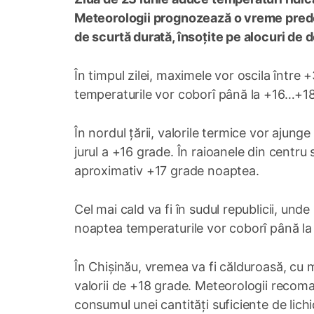
Meteorologii prognozează o vreme predomi
de scurtă durată, însoțite pe alocuri de 
În timpul zilei, maximele vor oscila între 
temperaturile vor coborî până la +16…+1
În nordul țării, valorile termice vor ajung
jurul a +16 grade. În raioanele din centru 
aproximativ +17 grade noaptea.
Cel mai cald va fi în sudul republicii, un
noaptea temperaturile vor coborî până la
În Chișinău, vremea va fi călduroasă, cu 
valorii de +18 grade. Meteorologii recoman
consumul unei cantități suficiente de lichi