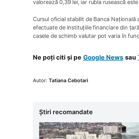
valorează 0,39 lei, iar rubla rusească este 
Cursul oficial stabilit de Banca Națională 
efectuate de instituțiile financiare din ța
casele de schimb valutar pot varia în funcție
Ne poți citi și pe
Google News
sau
Autor:
Tatiana Cebotari
Știri recomandate