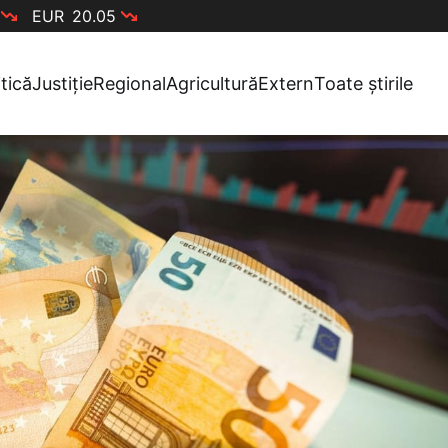
EUR
20.05
itică
Justiție
Regional
Agricultură
Extern
Toate știrile