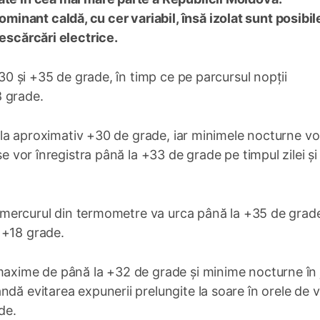
nant caldă, cu cer variabil, însă izolat sunt posibile
descărcări electrice.
+30 și +35 de grade, în timp ce pe parcursul nopții
8 grade.
e la aproximativ +30 de grade, iar minimele nocturne vor
se vor înregistra până la +33 de grade pe timpul zilei și
de mercurul din termometre va urca până la +35 de grade
 +18 grade.
maxime de până la +32 de grade și minime nocturne în 
dă evitarea expunerii prelungite la soare în orele de v
de.