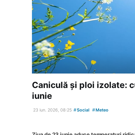
Caniculă și ploi izolate:
iunie
#
#
23 iun. 2026, 08:25
Social
Meteo
Ziua de 23 iunie aduce temperaturi ridic