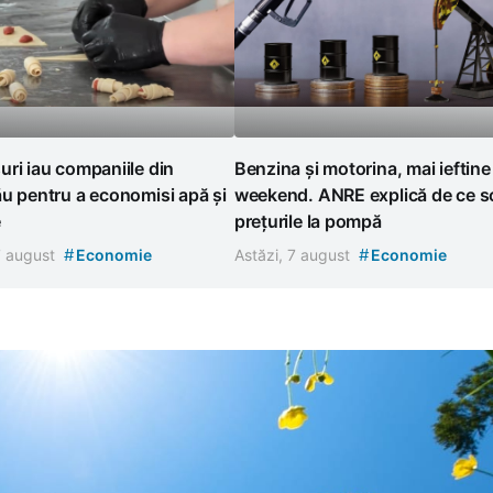
ri iau companiile din
Benzina și motorina, mai ieftine
u pentru a economisi apă și
weekend. ANRE explică de ce s
e
prețurile la pompă
#
#
7 august
Economie
Astăzi, 7 august
Economie