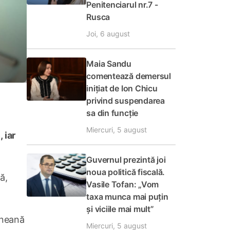
Penitenciarul nr.7 -
Rusca
Joi, 6 august
Maia Sandu
comentează demersul
inițiat de Ion Chicu
privind suspendarea
sa din funcție
Miercuri, 5 august
 iar
Guvernul prezintă joi
noua politică fiscală.
ă,
Vasile Tofan: „Vom
taxa munca mai puțin
și viciile mai mult”
aineană
Miercuri, 5 august