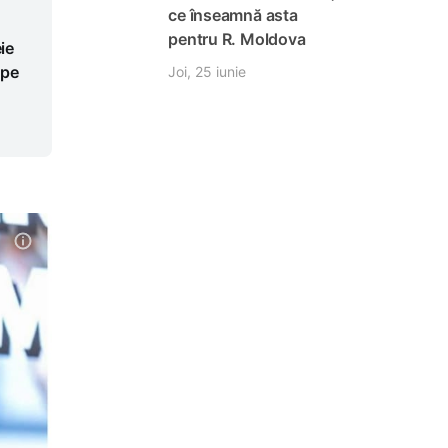
ce înseamnă asta
e
pentru R. Moldova
ie
ape
Joi, 25 iunie