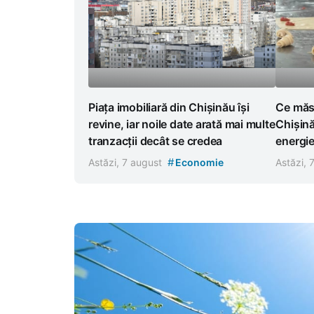
Piața imobiliară din Chișinău își
Ce măsu
revine, iar noile date arată mai multe
Chișină
tranzacții decât se credea
energi
#
Astăzi, 7 august
Economie
Astăzi, 