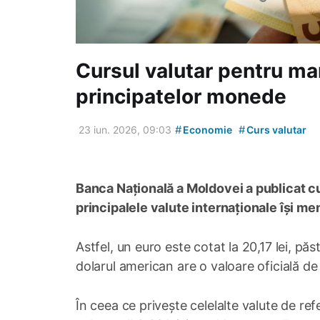
Cursul valutar pentru marț
principatelor monede
#
#
23 iun. 2026, 09:03
Economie
Curs valutar
Banca Națională a Moldovei a publicat cur
principalele valute internaționale își me
Astfel, un euro este cotat la 20,17 lei, p
dolarul american are o valoare oficială de 
În ceea ce privește celelalte valute de ref