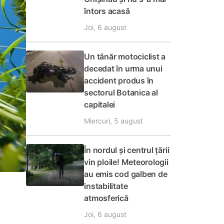
întors acasă
Joi, 6 august
Un tânăr motociclist a
decedat în urma unui
accident produs în
sectorul Botanica al
capitalei
Miercuri, 5 august
În nordul și centrul țării
vin ploile! Meteorologii
au emis cod galben de
instabilitate
atmosferică
Joi, 6 august