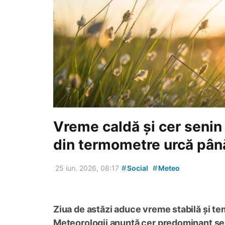
Vreme caldă și cer senin
din termometre urcă pân
#
#
25 iun. 2026, 08:17
Social
Meteo
Ziua de astăzi aduce vreme stabilă și tem
Meteorologii anunță cer predominant senin