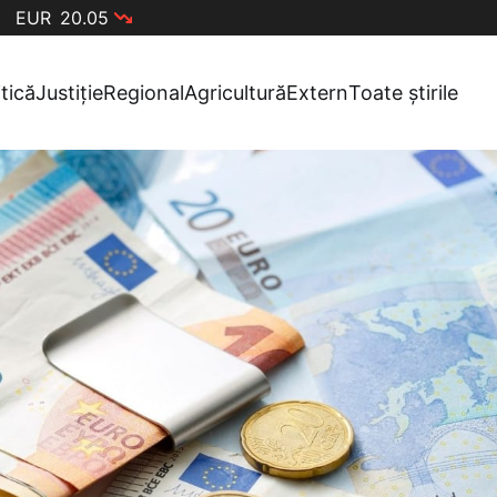
EUR
20.05
itică
Justiție
Regional
Agricultură
Extern
Toate știrile