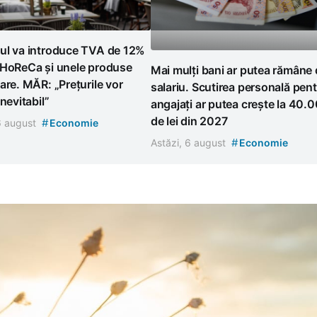
ul va introduce TVA de 12%
 HoReCa și unele produse
Mai mulți bani ar putea rămâne 
are. MĂR: „Prețurile vor
salariu. Scutirea personală pen
inevitabil”
angajați ar putea crește la 40.
de lei din 2027
#
 6 august
Economie
#
Astăzi, 6 august
Economie