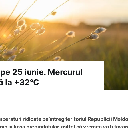
 pe 25 iunie. Mercurul
ă la +32°C
peraturi ridicate pe întreg teritoriul Republicii Mold
 și lipsa precipitațiilor, astfel că vremea va fi favor