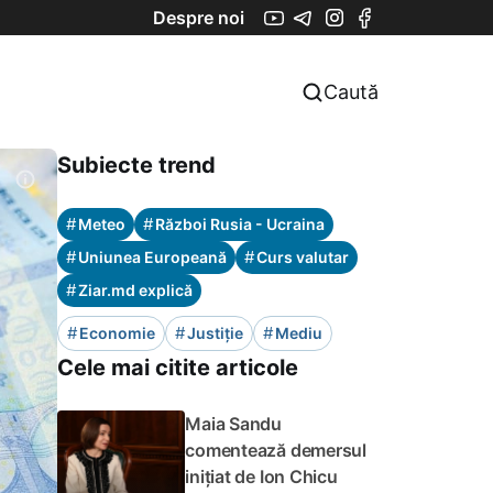
Despre noi
Caută
Subiecte trend
#
#
Meteo
Război Rusia - Ucraina
#
#
Uniunea Europeană
Curs valutar
#
Ziar.md explică
#
#
#
Economie
Justiție
Mediu
Cele mai citite articole
Maia Sandu
comentează demersul
inițiat de Ion Chicu