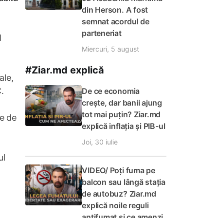
din Herson. A fost
semnat acordul de
parteneriat
l
Miercuri, 5 august
#Ziar.md explică
ale,
.
De ce economia
crește, dar banii ajung
tot mai puțin? Ziar.md
me de
explică inflația și PIB-ul
Joi, 30 iulie
ul
VIDEO/ Poți fuma pe
balcon sau lângă stația
de autobuz? Ziar.md
explică noile reguli
antifumat și ce amenzi