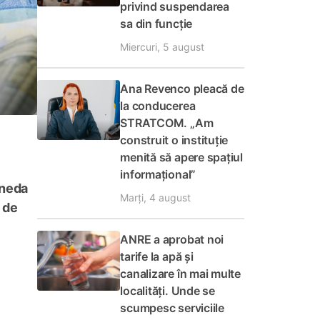
privind suspendarea
sa din funcție
Miercuri, 5 august
Ana Revenco pleacă de
la conducerea
STRATCOM. „Am
construit o instituție
menită să apere spațiul
informațional”
oneda
Marți, 4 august
 de
ANRE a aprobat noi
tarife la apă și
canalizare în mai multe
localități. Unde se
scumpesc serviciile