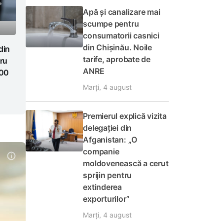
Apă și canalizare mai
scumpe pentru
consumatorii casnici
din Chișinău. Noile
din
tarife, aprobate de
tru
ANRE
000
Marți, 4 august
Premierul explică vizita
delegației din
Afganistan: „O
companie
moldovenească a cerut
sprijin pentru
extinderea
exporturilor”
Marți, 4 august