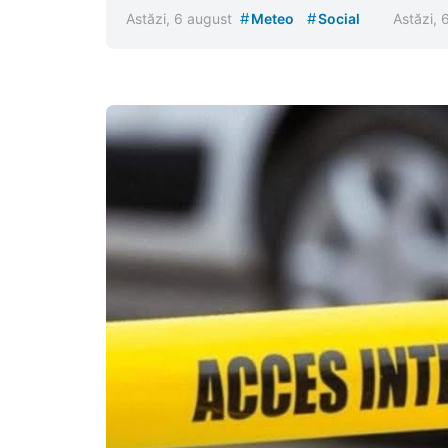
#
#
Astăzi, 6 august
Meteo
Social
Astăzi,