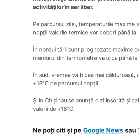
activităților în aer liber.
Pe parcursul zilei, temperaturile maxime v
nopții valorile termice vor coborî până l
În nordul țării sunt prognozate maxime de
mercurul din termometre va urca până la 
În sud, vremea va fi cea mai călduroasă, 
+18°C pe parcursul nopții.
Și în Chișinău se anunță o zi însorită și 
valorii de +18°C.
Ne poți citi și pe
Google News
sau