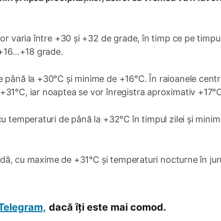
or varia între +30 și +32 de grade, în timp ce pe timpu
a +16…+18 grade.
 până la +30°C și minime de +16°C. În raioanele centr
+31°C, iar noaptea se vor înregistra aproximativ +17°C
cu temperaturi de până la +32°C în timpul zilei și mini
caldă, cu maxime de +31°C și temperaturi nocturne în jur
Telegram,
dacă îți este mai comod.