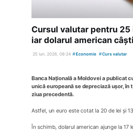
Cursul valutar pentru 25 i
iar dolarul american câșt
#
#
25 iun. 2026, 08:24
Economie
Curs valutar
Banca Națională a Moldovei a publicat cu
unică europeană se depreciază ușor, în t
ziua precedentă.
Astfel, un euro este cotat la 20 de lei și 1
În schimb, dolarul american ajunge la 17 le