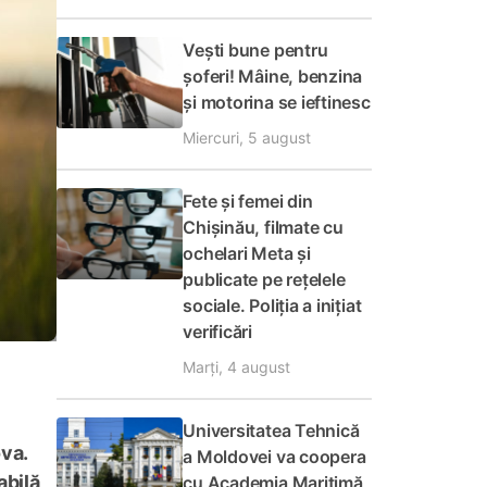
Vești bune pentru
șoferi! Mâine, benzina
și motorina se ieftinesc
Miercuri, 5 august
Fete și femei din
Chișinău, filmate cu
ochelari Meta și
publicate pe rețelele
sociale. Poliția a inițiat
verificări
Marți, 4 august
Universitatea Tehnică
ova.
a Moldovei va coopera
abilă
cu Academia Maritimă