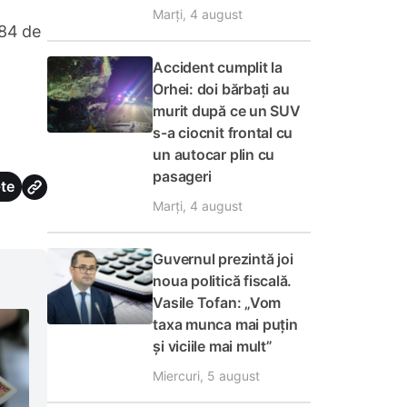
Marți, 4 august
 84 de
Accident cumplit la
Orhei: doi bărbați au
murit după ce un SUV
s-a ciocnit frontal cu
un autocar plin cu
pasageri
te
Marți, 4 august
Guvernul prezintă joi
noua politică fiscală.
Vasile Tofan: „Vom
taxa munca mai puțin
și viciile mai mult”
Miercuri, 5 august