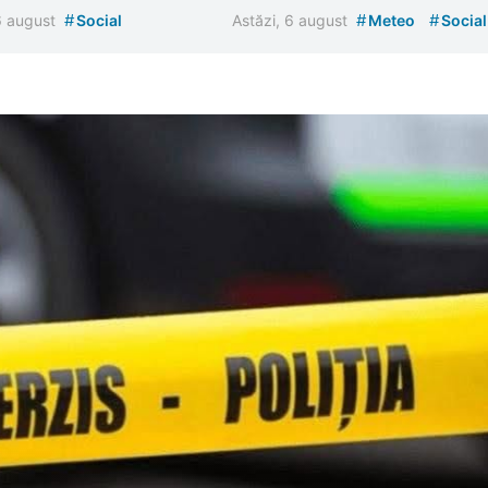
#
#
#
 6 august
Social
Astăzi, 6 august
Meteo
Social