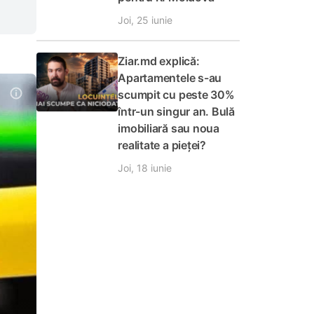
Joi, 25 iunie
Ziar.md explică:
Apartamentele s-au
scumpit cu peste 30%
într-un singur an. Bulă
imobiliară sau noua
realitate a pieței?
Joi, 18 iunie