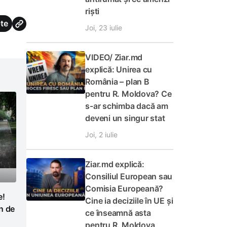
riști
te
Joi, 23 iulie
VIDEO/ Ziar.md
explică: Unirea cu
România – plan B
pentru R. Moldova? Ce
s-ar schimba dacă am
deveni un singur stat
Joi, 2 iulie
Ziar.md explică:
Consiliul European sau
Comisia Europeană?
e!
Cine ia deciziile în UE și
n de
ce înseamnă asta
pentru R. Moldova