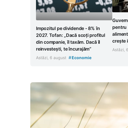
Guvern
pentru
Impozitul pe dividende - 8% în
aliment
2027. Tofan: „Dacă scoți profitul
crește 
din companie, îl taxăm. Dacă îl
reinvestești, te încurajăm”
Astăzi,
#
Astăzi, 6 august
Economie