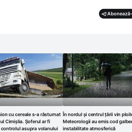
Abonează-
on cu cereale s-a răsturnat
În nordul și centrul țării vin ploil
ul Cimișlia. Șoferul ar fi
Meteorologii au emis cod galbe
 controlul asupra volanului
instabilitate atmosferică