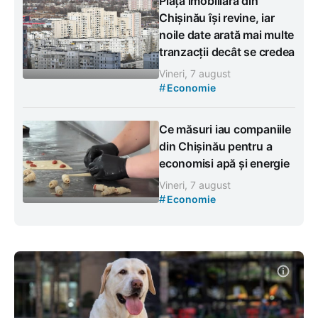
Piața imobiliară din
Chișinău își revine, iar
noile date arată mai multe
tranzacții decât se credea
Vineri, 7 august
#
Economie
Ce măsuri iau companiile
din Chișinău pentru a
economisi apă și energie
Vineri, 7 august
#
Economie