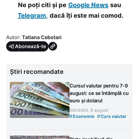
Ne poți citi și pe
Google News
sau
Telegram,
dacă îți este mai comod.
Autor:
Tatiana Cebotari
Abonează-te
Știri recomandate
Cursul valutar pentru 7-9
august: ce se întâmplă cu
euro și dolarul
Sâmbătă, 8 august
#
#
Economie
Curs valutar