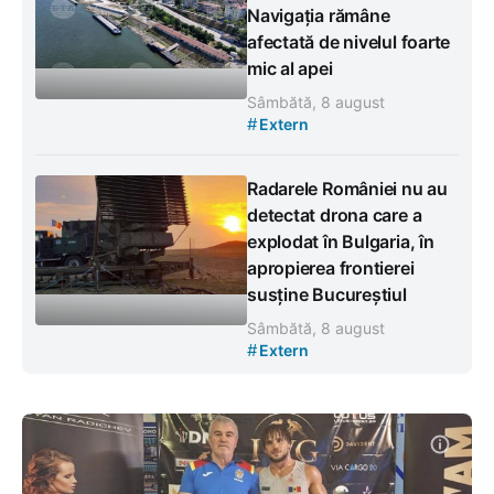
Navigația rămâne
afectată de nivelul foarte
mic al apei
Sâmbătă, 8 august
#
Extern
Radarele României nu au
detectat drona care a
explodat în Bulgaria, în
apropierea frontierei
susține Bucureștiul
Sâmbătă, 8 august
#
Extern