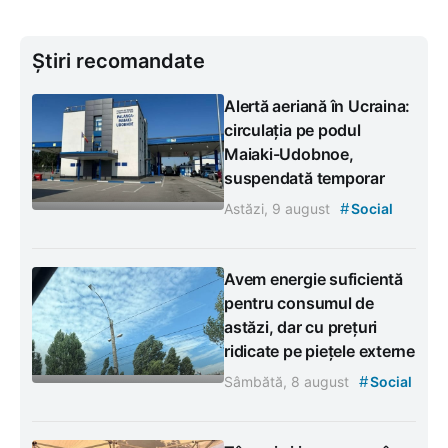
Știri recomandate
Alertă aeriană în Ucraina:
circulația pe podul
Maiaki-Udobnoe,
suspendată temporar
#
Astăzi, 9 august
Social
Avem energie suficientă
pentru consumul de
astăzi, dar cu prețuri
ridicate pe piețele externe
#
Sâmbătă, 8 august
Social