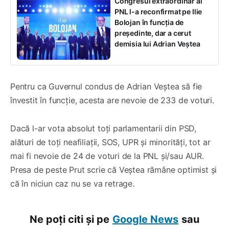
Congresul extraordinar al
PNL l-a reconfirmat pe Ilie
Bolojan în funcția de
președinte, dar a cerut
demisia lui Adrian Veștea
Pentru ca Guvernul condus de Adrian Veștea să fie
învestit în funcție, acesta are nevoie de 233 de voturi.
Dacă l-ar vota absolut toţi parlamentarii din PSD,
alături de toţi neafiliaţii, SOS, UPR şi minorităţi, tot ar
mai fi nevoie de 24 de voturi de la PNL şi/sau AUR.
Presa de peste Prut scrie că Veștea rămâne optimist și
că în niciun caz nu se va retrage.
Ne poți citi și pe
Google News
sau