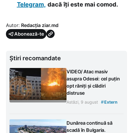
Telegram,
dacă îți este mai comod.
Autor:
Redacția ziar.md
Abonează-te
Știri recomandate
VIDEO/ Atac masiv
asupra Odesei: cel puțin
opt răniți și clădiri
distruse
#
Astăzi, 9 august
Extern
Dunărea continuă să
scadă în Bulgaria.