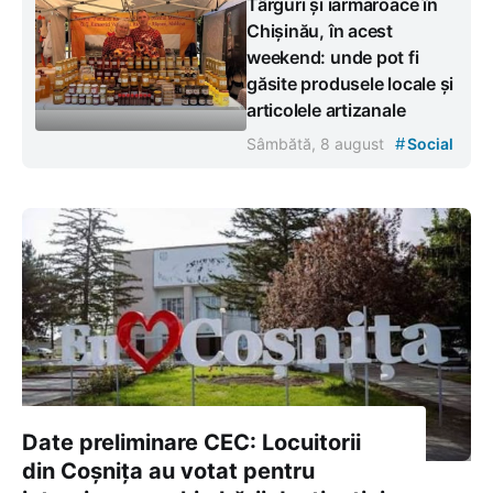
Târguri și iarmaroace în
Chișinău, în acest
weekend: unde pot fi
găsite produsele locale și
articolele artizanale
#
Sâmbătă, 8 august
Social
Date preliminare CEC: Locuitorii
din Coșnița au votat pentru