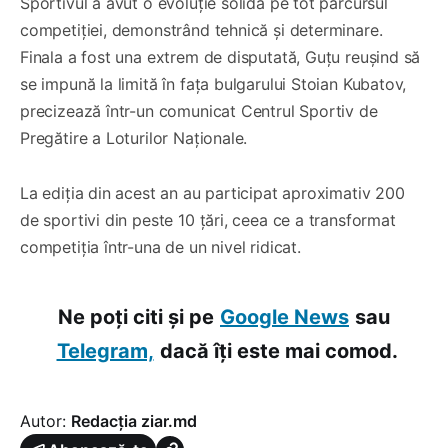
Sportivul a avut o evoluție solidă pe tot parcursul
competiției, demonstrând tehnică și determinare.
Finala a fost una extrem de disputată, Guțu reușind să
se impună la limită în fața bulgarului Stoian Kubatov,
precizează într-un comunicat Centrul Sportiv de
Pregătire a Loturilor Naționale.
La ediția din acest an au participat aproximativ 200
de sportivi din peste 10 țări, ceea ce a transformat
competiția într-una de un nivel ridicat.
Ne poți citi și pe
Google News
sau
Telegram,
dacă îți este mai comod.
Autor:
Redacția ziar.md