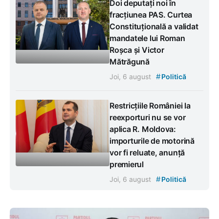
Doi deputați noi în
fracțiunea PAS. Curtea
Constituțională a validat
mandatele lui Roman
Roșca și Victor
Mătrăgună
#
Joi, 6 august
Politică
Restricțiile României la
reexporturi nu se vor
aplica R. Moldova:
importurile de motorină
vor fi reluate, anunță
premierul
#
Joi, 6 august
Politică