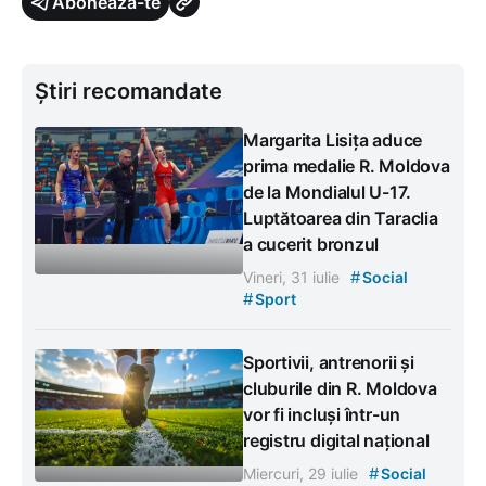
Abonează-te
Știri recomandate
Margarita Lisița aduce
prima medalie R. Moldova
de la Mondialul U-17.
Luptătoarea din Taraclia
a cucerit bronzul
#
Vineri, 31 iulie
Social
#
Sport
Sportivii, antrenorii și
cluburile din R. Moldova
vor fi incluși într-un
registru digital național
#
Miercuri, 29 iulie
Social