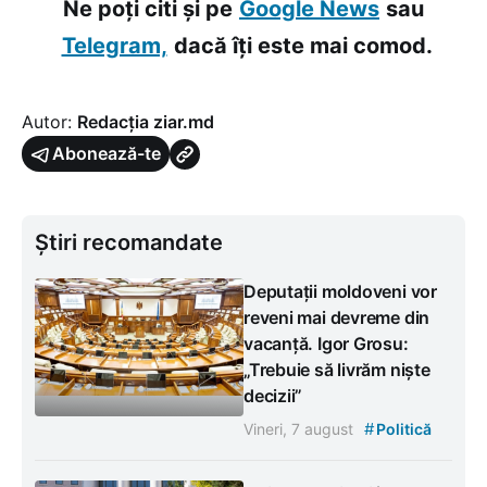
Ne poți citi și pe
Google News
sau
Telegram,
dacă îți este mai comod.
Autor:
Redacția ziar.md
Abonează-te
Știri recomandate
Deputații moldoveni vor
reveni mai devreme din
vacanță. Igor Grosu:
„Trebuie să livrăm niște
decizii”
#
Vineri, 7 august
Politică