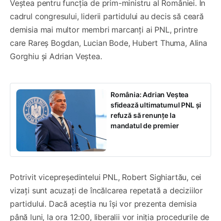
Veștea pentru funcția de prim-ministru al României. În
cadrul congresului, liderii partidului au decis să ceară
demisia mai multor membri marcanți ai PNL, printre
care Rareș Bogdan, Lucian Bode, Hubert Thuma, Alina
Gorghiu și Adrian Veștea.
România: Adrian Veștea
sfidează ultimatumul PNL și
refuză să renunțe la
mandatul de premier
Potrivit vicepreședintelui PNL, Robert Sighiartău, cei
vizați sunt acuzați de încălcarea repetată a deciziilor
partidului. Dacă aceștia nu își vor prezenta demisia
până luni, la ora 12:00, liberalii vor iniția procedurile de