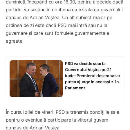
duminică, începând cu ora 16.00, pentru a decide dacă
partidul va susține în continuarea instalarea guvernului
condus de Adrian Veștea. Un alt subiect major pe
ordinea de zi este dacă PSD mai intră sau nu la
guvernare și care sunt fomulele guvernamentale
agreate.
PSD va decide soarta
Guvernului Veștea pe 21
iunie: Premierul desemnat ar
putea ajunge în aceeași zi în
Parlament
În cursul zilei de vineri, PSD a transmis condițiile sale
pentru o eventuală participare la viitorul guvern
condus de Adrian Veștea.