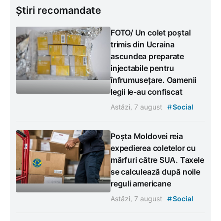
Știri recomandate
FOTO/ Un colet poștal
trimis din Ucraina
ascundea preparate
injectabile pentru
înfrumusețare. Oamenii
legii le-au confiscat
#
Astăzi, 7 august
Social
Poșta Moldovei reia
expedierea coletelor cu
mărfuri către SUA. Taxele
se calculează după noile
reguli americane
#
Astăzi, 7 august
Social