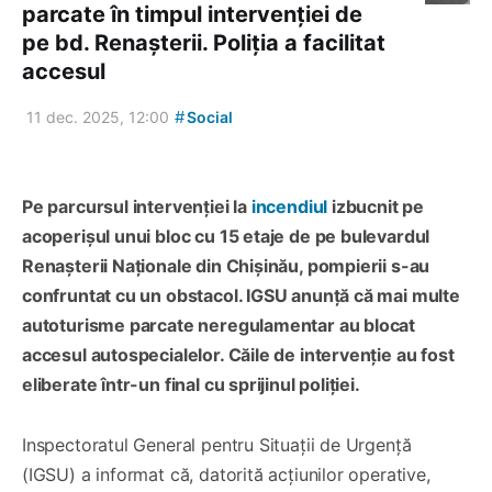
parcate în timpul intervenției de
pe bd. Renașterii. Poliția a facilitat
accesul
#
11 dec. 2025, 12:00
Social
Pe parcursul intervenției la
incendiul
izbucnit pe
acoperișul unui bloc cu 15 etaje de pe bulevardul
Renașterii Naționale din Chișinău, pompierii s-au
confruntat cu un obstacol. IGSU anunță că mai multe
autoturisme parcate neregulamentar au blocat
accesul autospecialelor. Căile de intervenție au fost
eliberate într-un final cu sprijinul poliției.
Inspectoratul General pentru Situații de Urgență
(IGSU) a informat că, datorită acțiunilor operative,