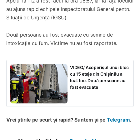
Apelul la 112 a fost făcut la ora 08:57, iar la fața locului
au ajuns rapid echipele Inspectoratului General pentru
Situații de Urgență (IGSU).
Două persoane au fost evacuate cu semne de
intoxicație cu fum. Victime nu au fost raportate.
VIDEO/ Acoperișul unui bloc
cu 15 etaje din Chișinău a
luat foc. Două persoane au
fost evacuate
Vrei știrile pe scurt și rapid? Suntem și pe
Telegram
.