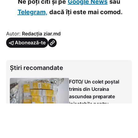
Ne poți citi și pe
Google News
sau
Telegram,
dacă îți este mai comod.
Autor:
Redacția ziar.md
Abonează-te
Știri recomandate
FOTO/ Un colet poștal
trimis din Ucraina
ascundea preparate
injectabile pentru
înfrumusețare. Oamenii
legii le-au confiscat
#
Astăzi, 7 august
Social