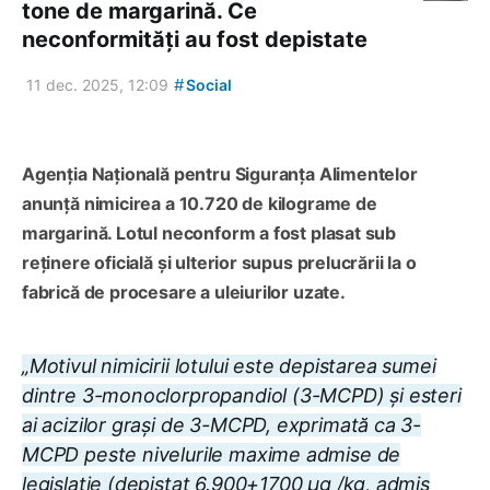
tone de margarină. Ce
neconformități au fost depistate
#
11 dec. 2025, 12:09
Social
Agenția Națională pentru Siguranța Alimentelor
anunță nimicirea a 10.720 de kilograme de
margarină. Lotul neconform a fost plasat sub
reținere oficială și ulterior supus prelucrării la o
fabrică de procesare a uleiurilor uzate.
„Motivul nimicirii lotului este depistarea sumei
dintre 3-monoclorpropandiol (3-MCPD) și esteri
ai acizilor grași de 3-MCPD, exprimată ca 3-
MCPD peste nivelurile maxime admise de
legislație (depistat 6.900+1700 µg /kg, admis