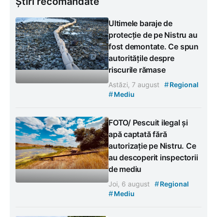
Știri recomandate
Ultimele baraje de
protecție de pe Nistru au
fost demontate. Ce spun
autoritățile despre
riscurile rămase
#
Astăzi, 7 august
Regional
#
Mediu
FOTO/ Pescuit ilegal și
apă captată fără
autorizație pe Nistru. Ce
au descoperit inspectorii
de mediu
#
Joi, 6 august
Regional
#
Mediu