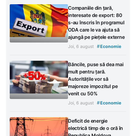
Companiile din țară,
interesate de export: 80
s-au înscris în programul
ODA care le va ajuta să
ajungă pe piețele externe
#
Joi, 6 august
Economie
Băncile, puse să dea mai
mult pentru țară.
Autoritățile vor să
majoreze impozitul pe
venit cu 50%
#
Joi, 6 august
Economie
Deficit de energie
electrică timp de o oră în
Republica Moldova.