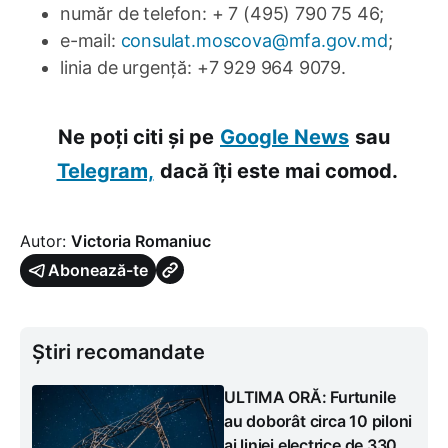
număr de telefon: + 7 (495) 790 75 46;
e-mail:
consulat.moscova@mfa.gov.md
;
linia de urgenţă: +7 929 964 9079.
Ne poți citi și pe
Google News
sau
Telegram,
dacă îți este mai comod.
Autor:
Victoria Romaniuc
Abonează-te
Știri recomandate
ULTIMA ORĂ: Furtunile
au doborât circa 10 piloni
ai liniei electrice de 330