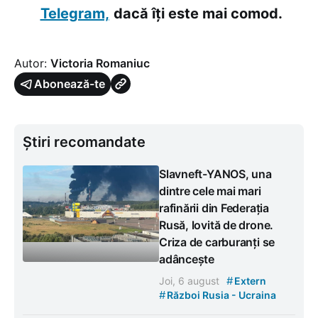
Telegram,
dacă îți este mai comod.
Autor:
Victoria Romaniuc
Abonează-te
Știri recomandate
Slavneft-YANOS, una
dintre cele mai mari
rafinării din Federația
Rusă, lovită de drone.
Criza de carburanți se
adâncește
#
Joi, 6 august
Extern
#
Război Rusia - Ucraina