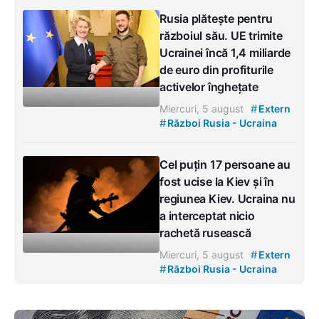
Rusia plătește pentru
războiul său. UE trimite
Ucrainei încă 1,4 miliarde
de euro din profiturile
activelor înghețate
#
Miercuri, 5 august
Extern
#
Război Rusia - Ucraina
Cel puțin 17 persoane au
fost ucise la Kiev și în
regiunea Kiev. Ucraina nu
a interceptat nicio
rachetă rusească
#
Miercuri, 5 august
Extern
#
Război Rusia - Ucraina