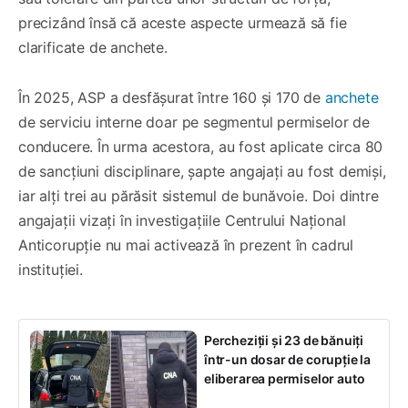
precizând însă că aceste aspecte urmează să fie
clarificate de anchete.
În 2025, ASP a desfășurat între 160 și 170 de
anchete
de serviciu interne doar pe segmentul permiselor de
conducere. În urma acestora, au fost aplicate circa 80
de sancțiuni disciplinare, șapte angajați au fost demiși,
iar alți trei au părăsit sistemul de bunăvoie. Doi dintre
angajații vizați în investigațiile Centrului Național
Anticorupție nu mai activează în prezent în cadrul
instituției.
Percheziții și 23 de bănuiți
într-un dosar de corupție la
eliberarea permiselor auto