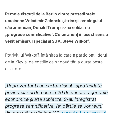
Primele discuții de la Berlin dintre președintele
ucrainean Volodimir Zelenski și trimișii omologului
său american, Donald Trump, s-au soldat cu
„progrese semnificative”. Cu un anunț în acest sens a
venit emisarul special al SUA, Steve Witkoff.
Potrivit lui Witkoff, întâlnirea la care a participat liderul
de la Kiev și delegațiile celor două țări a durat peste
cinci ore.
„Reprezentanții au purtat discuții aprofundate
privind planul de pace în 20 de puncte, agendele
economice și alte subiecte. S-au înregistrat
progrese semnificative, iar părțile se vor reuni
din nou mâine dimineață”,
a precizat emisarul lui