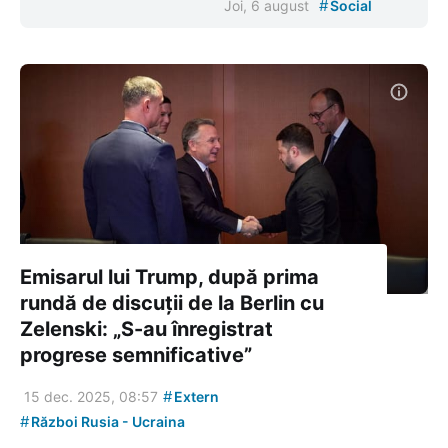
#
Joi, 6 august
Social
Emisarul lui Trump, după prima
rundă de discuții de la Berlin cu
Zelenski: „S-au înregistrat
progrese semnificative”
#
15 dec. 2025, 08:57
Extern
#
Război Rusia - Ucraina