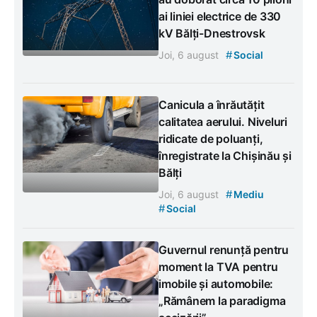
ai liniei electrice de 330
kV Bălți-Dnestrovsk
#
Joi, 6 august
Social
Canicula a înrăutățit
calitatea aerului. Niveluri
ridicate de poluanți,
înregistrate la Chișinău și
Bălți
#
Joi, 6 august
Mediu
#
Social
Guvernul renunță pentru
moment la TVA pentru
imobile și automobile:
„Rămânem la paradigma