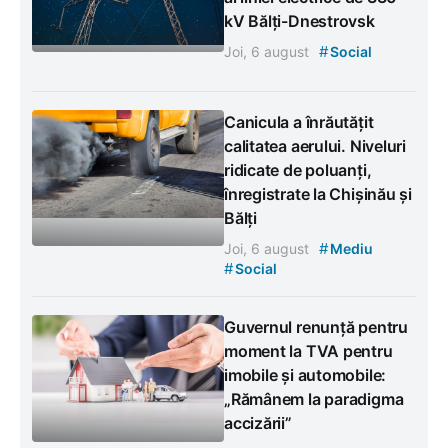
kV Bălți-Dnestrovsk
#
Joi, 6 august
Social
Canicula a înrăutățit
calitatea aerului. Niveluri
ridicate de poluanți,
înregistrate la Chișinău și
Bălți
#
Joi, 6 august
Mediu
#
Social
Guvernul renunță pentru
moment la TVA pentru
imobile și automobile:
„Rămânem la paradigma
accizării”