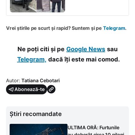
Vrei știrile pe scurt și rapid? Suntem și pe
Telegram
.
Ne poți citi și pe
Google News
sau
Telegram,
dacă îți este mai comod.
Autor:
Tatiana Cebotari
Abonează-te
Știri recomandate
ULTIMA ORĂ: Furtunile
au doborât circa 10 piloni