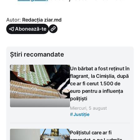
Autor:
Redacția ziar.md
Abonează-te
Știri recomandate
Un bărbat a fost reținut în
flagrant, la Cimișlia, după
ce ar fi cerut 1.500 de
euro pentru a influența
polițiști
Miercuri, 5 august
#
Justiție
Polițistul care ar fi
amendat-o pe Ludmila