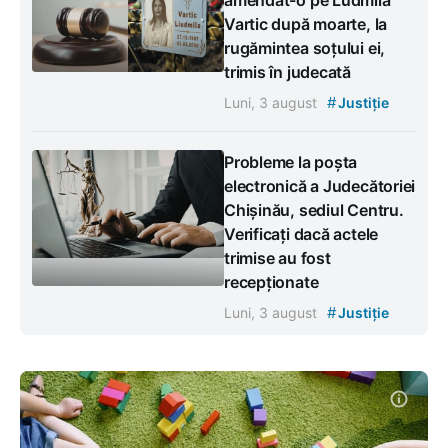
Vartic după moarte, la
rugămintea soțului ei,
trimis în judecată
#
Luni, 3 august
Justiție
Probleme la poșta
electronică a Judecătoriei
Chișinău, sediul Centru.
Verificați dacă actele
trimise au fost
recepționate
#
Luni, 3 august
Justiție