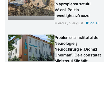
în apropierea satului
Văleni. Poliția
investighează cazul
#
Miercuri, 5 august
Social
Probleme la Institutul de
Neurologie și
Neurochirurgie „Diomid
Gherman”. Ce a constatat
Ministerul Sănătății
Miercuri, 5 august
#
#
Sănătate
Social