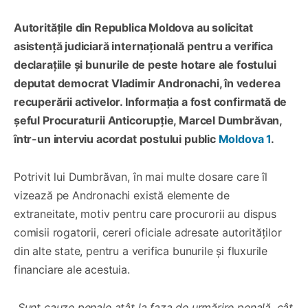
Autoritățile din Republica Moldova au solicitat
asistență judiciară internațională pentru a verifica
declarațiile și bunurile de peste hotare ale fostului
deputat democrat Vladimir Andronachi, în vederea
recuperării activelor. Informația a fost confirmată de
șeful Procuraturii Anticorupție, Marcel Dumbrăvan,
într-un interviu acordat postului public
Moldova 1
.
Potrivit lui Dumbrăvan, în mai multe dosare care îl
vizează pe Andronachi există elemente de
extraneitate, motiv pentru care procurorii au dispus
comisii rogatorii, cereri oficiale adresate autorităților
din alte state, pentru a verifica bunurile și fluxurile
financiare ale acestuia.
„Sunt cauze penale atât la faza de urmărire penală, cât