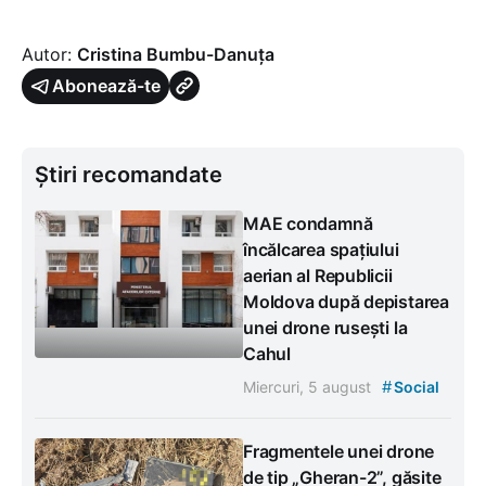
Autor:
Cristina Bumbu-Danuța
Abonează-te
Știri recomandate
MAE condamnă
încălcarea spațiului
aerian al Republicii
Moldova după depistarea
unei drone rusești la
Cahul
#
Miercuri, 5 august
Social
Fragmentele unei drone
de tip „Gheran-2”, găsite