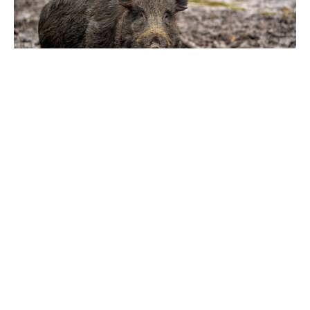
Un focar de pestă porcină
africană la mistreț, confirmat în
raionul Briceni. Recomandări
pentru cetățeni
#
24 apr. 2025, 16:58
Social
Un nou focar de pestă porcină africană (PPA) a fost
înregistrat la un mistreț, în zona de frontieră a
orașului Lipcani, raionul Briceni. Agenția Națională
pentru Siguranța Alimentelor (ANSA) îndeamnă