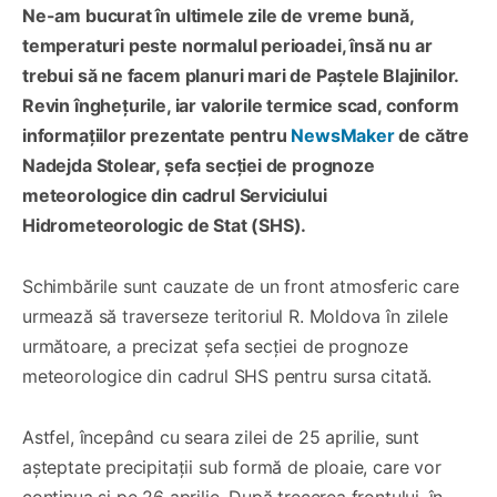
Ne-am bucurat în ultimele zile de vreme bună,
temperaturi peste normalul perioadei, însă nu ar
trebui să ne facem planuri mari de Paștele Blajinilor.
Revin înghețurile, iar valorile termice scad, conform
informațiilor prezentate pentru
NewsMaker
de către
Nadejda Stolear, șefa secției de prognoze
meteorologice din cadrul Serviciului
Hidrometeorologic de Stat (SHS).
Schimbările sunt cauzate de un front atmosferic care
urmează să traverseze teritoriul R. Moldova în zilele
următoare, a precizat șefa secției de prognoze
meteorologice din cadrul SHS pentru sursa citată.
Astfel, începând cu seara zilei de 25 aprilie, sunt
așteptate precipitații sub formă de ploaie, care vor
continua și pe 26 aprilie. După trecerea frontului, în