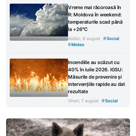
Vreme mai răcoroasă în
R: Moldova în weekend:
temperaturile scad până
la +26°C
#
Astăzi, 8 august
Social
#
Meteo
Incendiile au scăzut cu
40% în iulie 2026. IGSU:
Măsurile de prevenire și
intervențiile rapide au dat
rezultate
#
Vineri, 7 august
Social