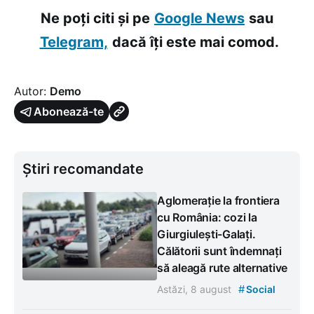
Ne poți citi și pe
Google News
sau
Telegram,
dacă îți este mai comod.
Autor:
Demo
Abonează-te
Știri recomandate
Aglomerație la frontiera
cu România: cozi la
Giurgiulești-Galați.
Călătorii sunt îndemnați
să aleagă rute alternative
#
Astăzi, 8 august
Social