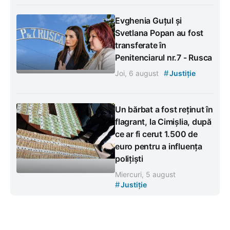
Evghenia Guțul și
Svetlana Popan au fost
transferate în
Penitenciarul nr.7 - Rusca
#
Joi, 6 august
Justiție
Un bărbat a fost reținut în
flagrant, la Cimișlia, după
ce ar fi cerut 1.500 de
euro pentru a influența
polițiști
Miercuri, 5 august
#
Justiție