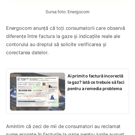
Sursa foto: Energocom
Energocom anunță că toți consumatorii care observă
diferențe între factura la gaze și indicațiile reale ale
contorului au dreptul să solicite verificarea și
corectarea datelor.
Ai primit o factură incorectă
la gaz? Iată ce trebuie să faci
pentru a remedia problema
Amintim că zeci de mii de consumatori au reclamat
sume eronate în facturile la gaze pentru lunile august,