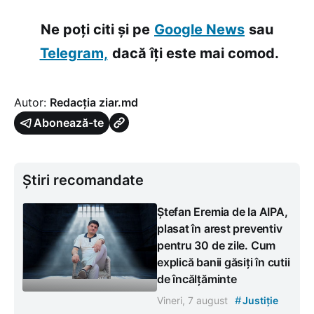
Ne poți citi și pe
Google News
sau
Telegram,
dacă îți este mai comod.
Autor:
Redacția ziar.md
Abonează-te
Știri recomandate
Ștefan Eremia de la AIPA,
plasat în arest preventiv
pentru 30 de zile. Cum
explică banii găsiți în cutii
de încălțăminte
#
Vineri, 7 august
Justiție