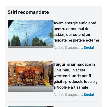
Știri recomandate
Avem energie suficientă
pentru consumul de
astăzi, dar cu prețuri
ridicate pe piețele externe
#
Astăzi, 8 august
Social
Târguri și iarmaroace în
Chișinău, în acest
weekend: unde pot fi
găsite produsele locale și
articolele artizanale
#
Astăzi, 8 august
Social