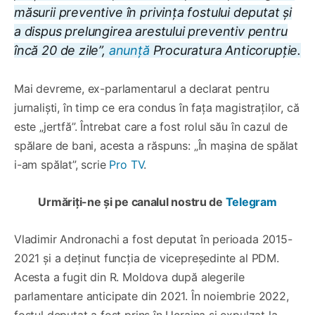
măsurii preventive în privința fostului deputat și
a dispus prelungirea arestului preventiv pentru
încă 20 de zile”,
anunță
Procuratura Anticorupție.
Mai devreme, ex-parlamentarul a declarat pentru
jurnaliști, în timp ce era condus în fața magistraților, că
este „jertfă”. Întrebat care a fost rolul său în cazul de
spălare de bani, acesta a răspuns: „În mașina de spălat
i-am spălat”, scrie
Pro TV
.
Urmăriți-ne și pe canalul nostru de
Telegram
Vladimir Andronachi a fost deputat în perioada 2015-
2021 și a deținut funcția de vicepreședinte al PDM.
Acesta a fugit din R. Moldova după alegerile
parlamentare anticipate din 2021. În noiembrie 2022,
fostul deputat a fost prins în Ucraina și expulzat la