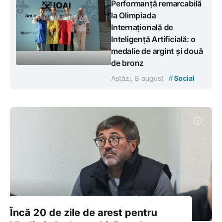
Performanță remarcabilă
la Olimpiada
Internațională de
Inteligență Artificială: o
medalie de argint și două
de bronz
#
Astăzi, 8 august
Social
Încă 20 de zile de arest pentru