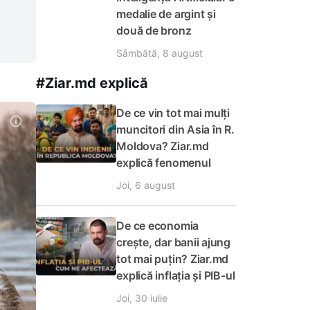
medalie de argint și
două de bronz
Sâmbătă, 8 august
#Ziar.md explică
De ce vin tot mai mulți
muncitori din Asia în R.
Moldova? Ziar.md
explică fenomenul
Joi, 6 august
De ce economia
crește, dar banii ajung
tot mai puțin? Ziar.md
explică inflația și PIB-ul
Joi, 30 iulie