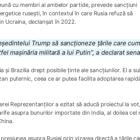
reună cu membri ai ambelor partide, prevede sancțiuni
rgetice rusești, în contextul în care Rusia refuză să
in Ucraina, declanșat în 2022.
eședintelui Trump să sancționeze țările care cu
fel mașinăria militară a lui Putin”, a declarat sena
și Brazilia drept posibile ținte ale sancțiunilor. El a sub
zan puternic, ceea ce ar putea facilita adoptarea rapid
i Reprezentanților a ezitat să aducă proiectul la vot
fe asupra bunurilor importate din India, al doilea cel 
China.
presiunea asupra Rusiei prin vizarea directă a țările ca