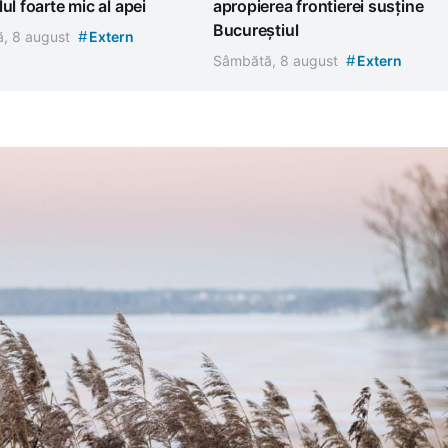
lul foarte mic al apei
apropierea frontierei susține
Bucureștiul
#
, 8 august
Extern
#
Sâmbătă, 8 august
Extern