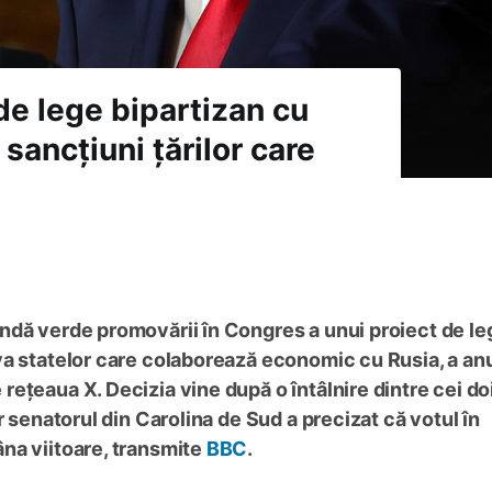
de lege bipartizan cu
sancțiuni țărilor care
ndă verde promovării în Congres a unui proiect de le
va statelor care colaborează economic cu Rusia, a an
ețeaua X. Decizia vine după o întâlnire dintre cei doi
r senatorul din Carolina de Sud a precizat că votul în
na viitoare, transmite
BBC
.