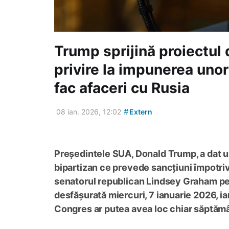
Trump sprijină proiectul 
privire la impunerea unor 
fac afaceri cu Rusia
#
08 ian. 2026, 12:02
Extern
Președintele SUA, Donald Trump, a dat u
bipartizan ce prevede sancțiuni împotri
senatorul republican Lindsey Graham pe r
desfășurată miercuri, 7 ianuarie 2026, ia
Congres ar putea avea loc chiar săptămâ