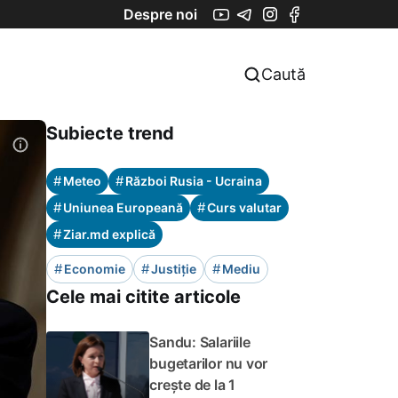
Despre noi
Caută
Subiecte trend
#
#
Meteo
Război Rusia - Ucraina
#
#
Uniunea Europeană
Curs valutar
#
Ziar.md explică
#
#
#
Economie
Justiție
Mediu
Cele mai citite articole
Sandu: Salariile
bugetarilor nu vor
crește de la 1