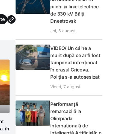
piloni ai liniei electrice
de 330 kV Bălți-
te
Dnestrovsk
Joi, 6 august
VIDEO/ Un câine a
murit după ce ar fi fost
tamponat intenționat
în orașul Cricova.
Poliția s-a autosesizat
Vineri, 7 august
Performanță
remarcabilă la
Olimpiada
at
Internațională de
a, în
Inteligență Artificială: o