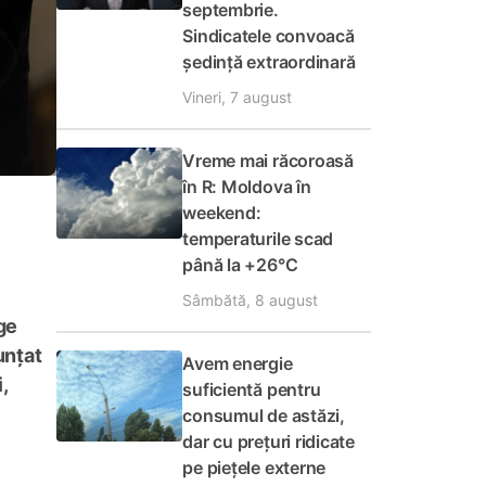
septembrie.
Sindicatele convoacă
ședință extraordinară
Vineri, 7 august
Vreme mai răcoroasă
în R: Moldova în
weekend:
temperaturile scad
până la +26°C
Sâmbătă, 8 august
ge
unțat
Avem energie
,
suficientă pentru
consumul de astăzi,
dar cu prețuri ridicate
pe piețele externe