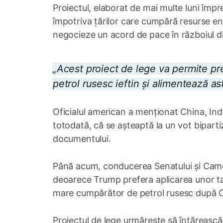
Proiectul, elaborat de mai multe luni împ
împotriva țărilor care cumpără resurse ene
negocieze un acord de pace în războiul d
„Acest proiect de lege va permite pr
petrol rusesc ieftin și alimentează ast
Oficialul american a menționat China, India 
totodată, că se așteaptă la un vot biparti
documentului.
Până acum, conducerea Senatului și Camere
deoarece Trump prefera aplicarea unor tari
mare cumpărător de petrol rusesc după 
Proiectul de lege urmărește să întărească 