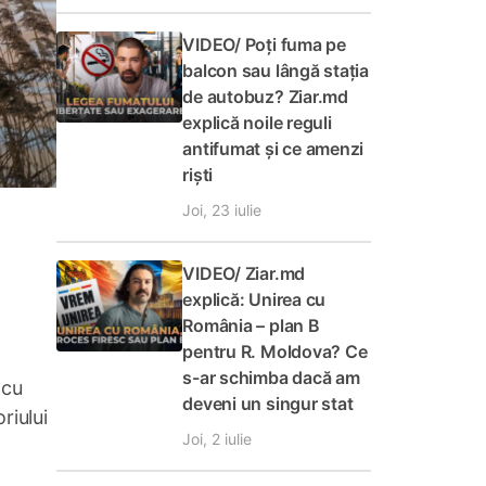
VIDEO/ Poți fuma pe
balcon sau lângă stația
de autobuz? Ziar.md
explică noile reguli
antifumat și ce amenzi
riști
Joi, 23 iulie
VIDEO/ Ziar.md
explică: Unirea cu
România – plan B
pentru R. Moldova? Ce
s-ar schimba dacă am
 cu
deveni un singur stat
riului
Joi, 2 iulie