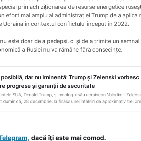
pecial prin achiziționarea de resurse energetice ruseșt
r-un efort mai amplu al administrației Trump de a aplica
 Ucraina în contextul conflictului început în 2022.
 nu este doar de a pedepsi, ci și de a trimite un semnal 
conomică a Rusiei nu va rămâne fără consecințe.
posibilă, dar nu iminentă: Trump și Zelenski vorbesc
e progrese și garanții de securitate
intele SUA, Donald Trump, și omologul său ucrainean Volodimir Zelensk
 duminică, 28 decembrie, la finalul unei întâlniri de aproximativ trei ore
nța Mar-a-Lago din Florida, că negocierile pentru încheierea războiului
 Ucraina și Rusia au avansat semnificativ și sunt mai aproape ca niciod
potențial acord
Telegram,
dacă îți este mai comod.