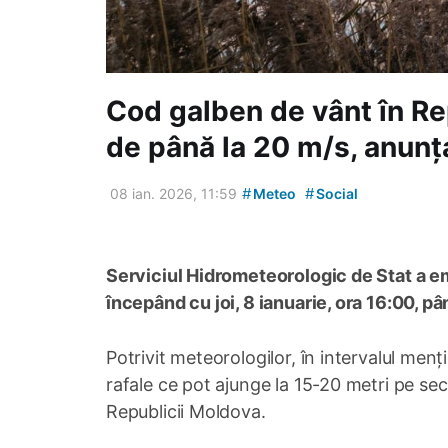
Cod galben de vânt în Re
de până la 20 m/s, anunț
#
#
08 ian. 2026, 11:59
Meteo
Social
Serviciul Hidrometeorologic de Stat a emi
începând cu joi, 8 ianuarie, ora 16:00, pân
Potrivit meteorologilor, în intervalul menți
rafale ce pot ajunge la 15-20 metri pe se
Republicii Moldova.