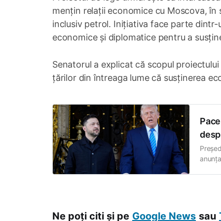
mențin relații economice cu Moscova, în s
inclusiv petrol. Inițiativa face parte dint
economice și diplomatice pentru a susține
Senatorul a explicat că scopul proiectului
țărilor din întreaga lume că susținerea e
Pace 
despr
Președ
anunțat
reședi
dintre
de un 
Ne poți citi și pe
Google News
sau