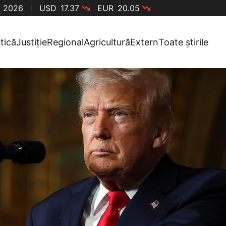
, 2026
USD
17.37
EUR
20.05
itică
Justiție
Regional
Agricultură
Extern
Toate știrile