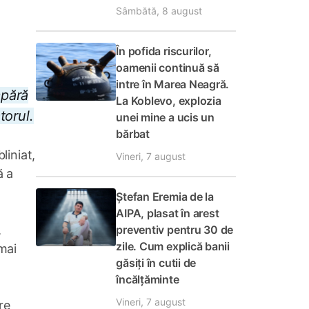
Sâmbătă, 8 august
În pofida riscurilor,
oamenii continuă să
intre în Marea Neagră.
mpără
La Koblevo, explozia
torul.
unei mine a ucis un
bărbat
liniat,
Vineri, 7 august
ă a
Ștefan Eremia de la
AIPA, plasat în arest
,
preventiv pentru 30 de
zile. Cum explică banii
mai
găsiți în cutii de
încălțăminte
Vineri, 7 august
re