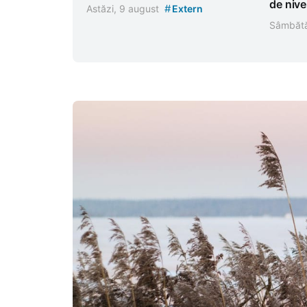
de nive
#
Astăzi, 9 august
Extern
Sâmbătă