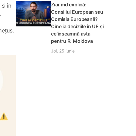
Ziar.md explică:
și în
Consiliul European sau
.
Comisia Europeană?
Cine ia deciziile în UE și
hețuș,
ce înseamnă asta
pentru R. Moldova
Joi, 25 iunie