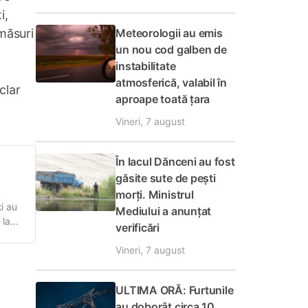
i,
 măsuri
Meteorologii au emis
un nou cod galben de
instabilitate
atmosferică, valabil în
clar
aproape toată țara
Vineri, 7 august
În lacul Dănceni au fost
găsite sute de pești
morți. Ministrul
i au
Mediului a anunțat
 la
verificări
Vineri, 7 august
ată
ULTIMA ORĂ: Furtunile
au doborât circa 10