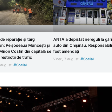
 de reparație și târg
ANTA a depistat nereguli la gări
on: Pe șoseaua Muncești și
auto din Chișinău. Responsabili
Miron Costin din capitală se
fost amendați
estricții de trafic
#
Vineri, 7 august
Social
#
7 august
Social