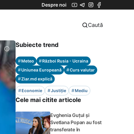
Despre noi
Caută
Subiecte trend
#
#
Meteo
Război Rusia - Ucraina
#
#
Uniunea Europeană
Curs valutar
#
Ziar.md explică
#
#
#
Economie
Justiție
Mediu
Cele mai citite articole
Evghenia Guțul și
Svetlana Popan au fost
transferate în