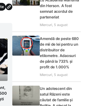
cu Academia Maritimă
din Herson. A fost
te
semnat acordul de
parteneriat
Miercuri, 5 august
Amendă de peste 680
de mii de lei pentru un
distribuitor de
etilometre. Adaosuri
de până la 733% și
profit de 1.000%
Miercuri, 5 august
ant,
Un adolescent din
1.500
satul Răzeni este
ști
căutat de familie și
Poliție. A plecat la