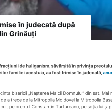
imise în judecată după
din Grinăuți
cțiunii de huliganism, săvârșită în privința preotulu
ilor familiei acestuia, au fost trimise în judecată,
anu
incinta bisericii „Nașterea Maicii Domnului” din sat. Mai 
 de a trece de la Mitropolia Moldovei la Mitropolia Basa
 cult pe preotul Constantin Turtureanu, pe soția lui și pe