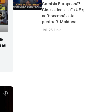
Comisia Europeană?
Cine ia deciziile în UE și
ce înseamnă asta
pentru R. Moldova
Joi, 25 iunie
le
i au