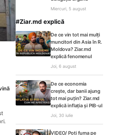
Miercuri, 5 august
#Ziar.md explică
De ce vin tot mai mulți
muncitori din Asia în R.
Moldova? Ziar.md
explică fenomenul
Joi, 6 august
De ce economia
vină
crește, dar banii ajung
tot mai puțin? Ziar.md
explică inflația și PIB-ul
st
Joi, 30 iulie
ri.
VIDEO/ Poți fuma pe