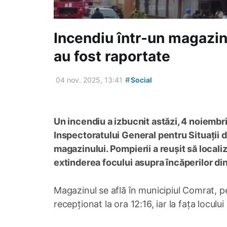
Incendiu într-un magazin
au fost raportate
#
04 nov. 2025, 13:41
Social
Un incendiu a izbucnit astăzi, 4 noiembri
Inspectoratului General pentru Situații d
magazinului. Pompierii a reușit să locali
extinderea focului asupra încăperilor din i
Magazinul se află în municipiul Comrat, pe
recepționat la ora 12:16, iar la fața locul