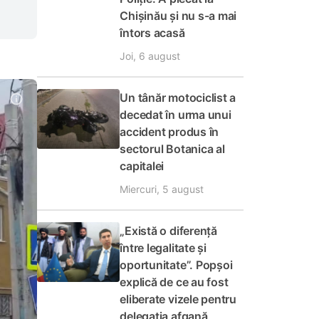
Chișinău și nu s-a mai
întors acasă
Joi, 6 august
Un tânăr motociclist a
decedat în urma unui
accident produs în
sectorul Botanica al
capitalei
Miercuri, 5 august
„Există o diferență
între legalitate și
oportunitate”. Popșoi
explică de ce au fost
eliberate vizele pentru
delegația afgană