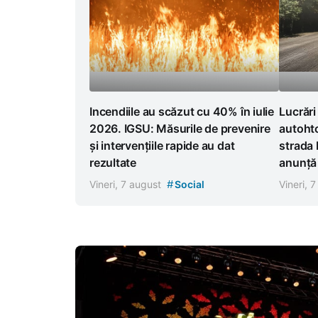
Incendiile au scăzut cu 40% în iulie
Lucrări
2026. IGSU: Măsurile de prevenire
autoht
și intervențiile rapide au dat
strada 
rezultate
anunță r
#
Vineri, 7 august
Social
Vineri, 