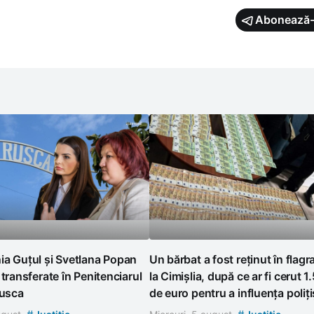
Abonează-
ia Guțul și Svetlana Popan
Un bărbat a fost reținut în flagr
 transferate în Penitenciarul
la Cimișlia, după ce ar fi cerut 
Rusca
de euro pentru a influența poliți