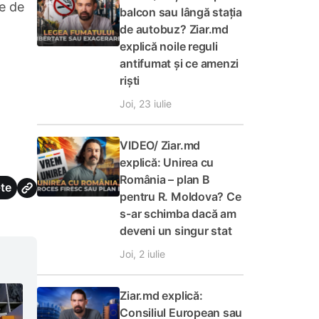
le de
balcon sau lângă stația
de autobuz? Ziar.md
explică noile reguli
antifumat și ce amenzi
riști
Joi, 23 iulie
VIDEO/ Ziar.md
explică: Unirea cu
România – plan B
te
pentru R. Moldova? Ce
s-ar schimba dacă am
deveni un singur stat
Joi, 2 iulie
Ziar.md explică:
Consiliul European sau