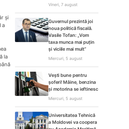
Vineri, 7 august
r și
Guvernul prezintă joi
l a
noua politică fiscală.
Vasile Tofan: „Vom
taxa munca mai puțin
nea
și viciile mai mult”
ă la
Miercuri, 5 august
 până
Vești bune pentru
șoferi! Mâine, benzina
și motorina se ieftinesc
Miercuri, 5 august
Universitatea Tehnică
a Moldovei va coopera