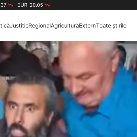
.37
EUR
20.05
itică
Justiție
Regional
Agricultură
Extern
Toate știrile