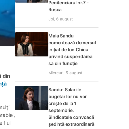
Penitenciarul nr.7 -
Rusca
Joi, 6 august
Maia Sandu
comentează demersul
inițiat de Ion Chicu
privind suspendarea
sa din funcție
Miercuri, 5 august
i din
nță
Sandu: Salariile
bugetarilor nu vor
crește de la 1
mulți
septembrie.
rabiei,
Sindicatele convoacă
 fiul
ședință extraordinară