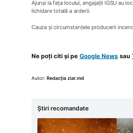
Ajunși la fața locului, angajații IGSU au lo
lichidare totală a arderii.
Cauza și circumstanțele producerii incendiu
Ne poți citi și pe
Google News
sau
Autor:
Redacția ziar.md
Știri recomandate