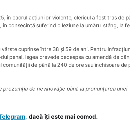
, în cadrul acțiunilor violente, clericul a fost tras de pă
, în consecință suferind o leziune la umărul stâng, la fe
vârste cuprinse între 38 și 59 de ani. Pentru infracțiu
in Codul penal, legea prevede pedeapsa cu amendă de pân
l comunității de până la 240 de ore sau închisoare de
de prezumția de nevinovăție până la pronunțarea unei
Telegram,
dacă îți este mai comod.