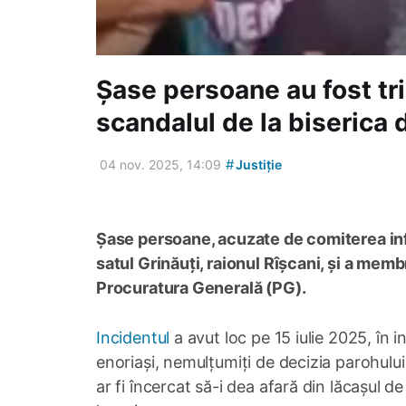
Șase persoane au fost tr
scandalul de la biserica 
#
04 nov. 2025, 14:09
Justiție
Șase persoane, acuzate de comiterea infra
satul Grinăuți, raionul Rîșcani, și a membr
Procuratura Generală (PG).
Incidentul
a avut loc pe 15 iulie 2025, în 
enoriași, nemulțumiți de decizia parohului
ar fi încercat să-i dea afară din lăcașul de