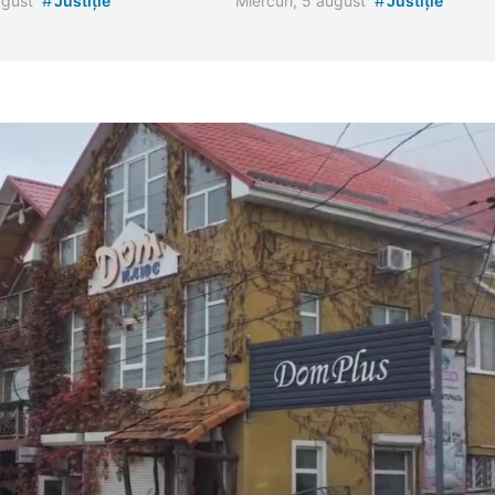
#
#
august
Justiție
Miercuri, 5 august
Justiție