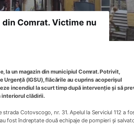
 din Comrat. Victime nu
e, la un magazin din municipiul Comrat. Potrivit,
e Urgență (IGSU), flăcările au cuprins acoperișul
zeze incendiul la scurt timp după intervenție și să pre
nteriorul clădirii.
 strada Cotovscogo, nr. 31. Apelul la Serviciul 112 a fo
ui au fost îndreptate două echipaje de pompieri și salvato