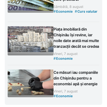
Sâmbătă, 8 august
#
#
Economie
Curs valutar
Piața imobiliară din
Chișinău își revine, iar
noile date arată mai multe
tranzacții decât se credea
Vineri, 7 august
#
Economie
Ce măsuri iau companiile
din Chișinău pentru a
economisi apă și energie
Vineri, 7 august
#
Economie