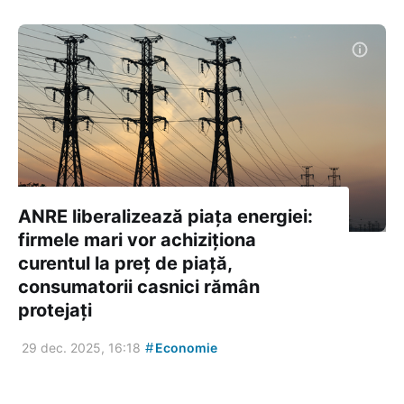
ANRE liberalizează piața energiei:
firmele mari vor achiziționa
curentul la preț de piață,
consumatorii casnici rămân
protejați
#
29 dec. 2025, 16:18
Economie