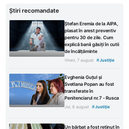
Știri recomandate
Ștefan Eremia de la AIPA,
plasat în arest preventiv
pentru 30 de zile. Cum
explică banii găsiți în cutii
de încălțăminte
#
Vineri, 7 august
Justiție
Evghenia Guțul și
Svetlana Popan au fost
transferate în
Penitenciarul nr.7 - Rusca
#
Joi, 6 august
Justiție
Un bărbat a fost reținut în