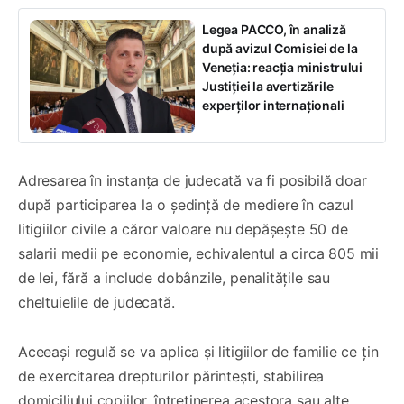
Legea PACCO, în analiză
după avizul Comisiei de la
Veneția: reacția ministrului
Justiției la avertizările
experților internaționali
Adresarea în instanța de judecată va fi posibilă doar
după participarea la o ședință de mediere în cazul
litigiilor civile a căror valoare nu depășește 50 de
salarii medii pe economie, echivalentul a circa 805 mii
de lei, fără a include dobânzile, penalitățile sau
cheltuielile de judecată.
Aceeași regulă se va aplica și litigiilor de familie ce țin
de exercitarea drepturilor părintești, stabilirea
domiciliului copiilor, întreținerea acestora sau alte