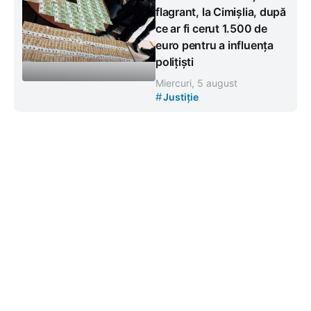
flagrant, la Cimișlia, după
ce ar fi cerut 1.500 de
euro pentru a influența
polițiști
Miercuri, 5 august
#
Justiție