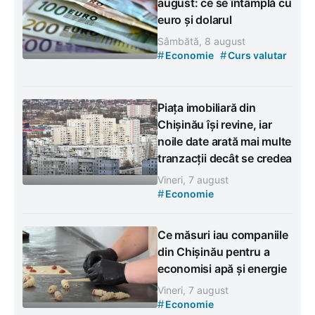
august: ce se întâmplă cu
euro și dolarul
Sâmbătă, 8 august
#
#
Economie
Curs valutar
Piața imobiliară din
Chișinău își revine, iar
noile date arată mai multe
tranzacții decât se credea
Vineri, 7 august
#
Economie
Ce măsuri iau companiile
din Chișinău pentru a
economisi apă și energie
Vineri, 7 august
#
Economie