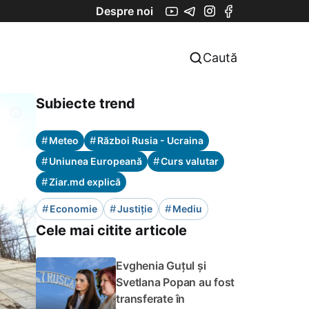
Despre noi
Caută
Subiecte trend
#
#
Meteo
Război Rusia - Ucraina
#
#
Uniunea Europeană
Curs valutar
#
Ziar.md explică
#
#
#
Economie
Justiție
Mediu
Cele mai citite articole
Evghenia Guțul și
Svetlana Popan au fost
transferate în