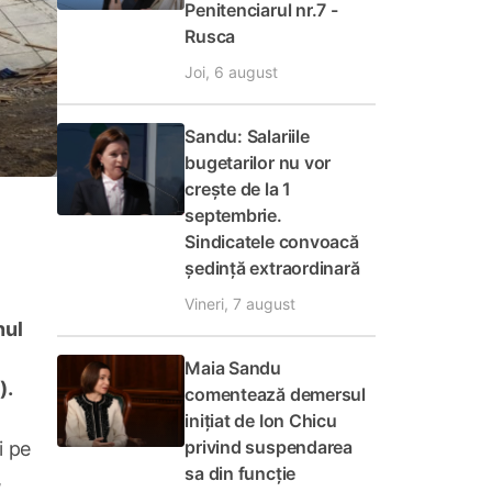
Penitenciarul nr.7 -
Rusca
Joi, 6 august
Sandu: Salariile
bugetarilor nu vor
crește de la 1
septembrie.
Sindicatele convoacă
ședință extraordinară
Vineri, 7 august
nul
Maia Sandu
).
comentează demersul
inițiat de Ion Chicu
privind suspendarea
i pe
sa din funcție
,