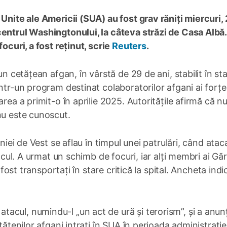
 Unite ale Americii (SUA) au fost grav răniți miercuri,
centrul Washingtonului, la câteva străzi de Casa Albă.
ocuri, a fost reținut, scrie
Reuters
.
un cetățean afgan, în vârstă de 29 de ani, stabilit în sta
ntr-un program destinat colaboratorilor afgani ai forțe
rea a primit-o în aprilie 2025. Autoritățile afirmă că n
nu este cunoscut.
iniei de Vest se aflau în timpul unei patrulări, când atac
ocul. A urmat un schimb de focuri, iar alți membri ai Gărz
 fost transportați în stare critică la spital. Ancheta indi
acul, numindu-l „un act de ură și terorism”, și a anun
tățenilor afgani intrați în SUA în perioada administrație