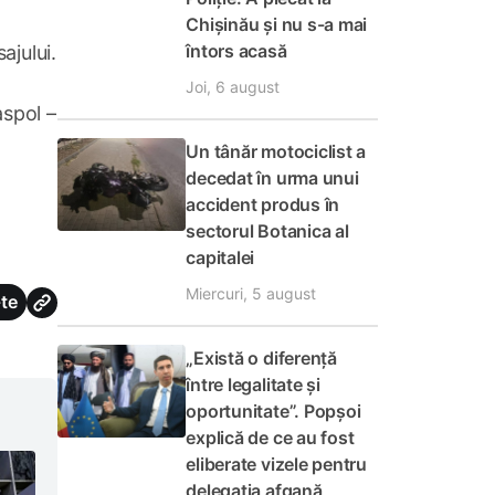
Chișinău și nu s-a mai
întors acasă
ajului.
Joi, 6 august
aspol –
Un tânăr motociclist a
decedat în urma unui
accident produs în
sectorul Botanica al
capitalei
Miercuri, 5 august
te
„Există o diferență
între legalitate și
oportunitate”. Popșoi
explică de ce au fost
eliberate vizele pentru
delegația afgană