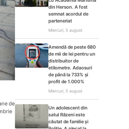
cu Academia Maritimă
din Herson. A fost
semnat acordul de
parteneriat
Miercuri, 5 august
Amendă de peste 680
de mii de lei pentru un
distribuitor de
etilometre. Adaosuri
de până la 733% și
profit de 1.000%
Miercuri, 5 august
oane de
Un adolescent din
embrie
satul Răzeni este
căutat de familie și
Poliție. A plecat la