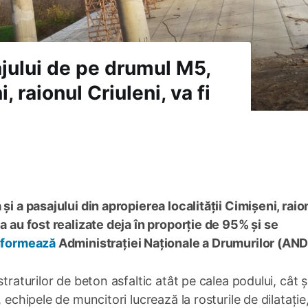
ajului de pe drumul M5,
, raionul Criuleni, va fi
și a pasajului din apropierea localității Cimișeni, raio
a au fost realizate deja în proporție de 95% și se
nformează
Administrației Naționale a Drumurilor (AND
traturilor de beton asfaltic atât pe calea podului, cât ș
 echipele de muncitori lucrează la rosturile de dilatație