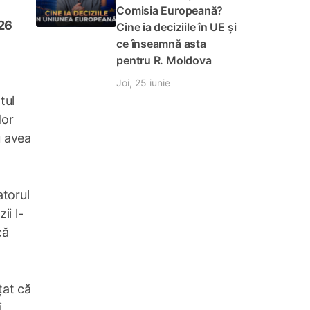
Comisia Europeană?
 26
Cine ia deciziile în UE și
ce înseamnă asta
pentru R. Moldova
Joi, 25 iunie
tul
lor
u avea
atorul
ii l-
că
țat că
i