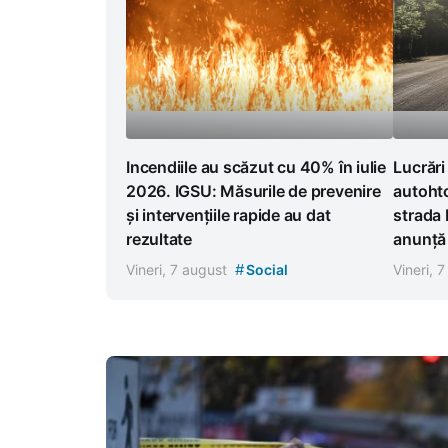
Incendiile au scăzut cu 40% în iulie
Lucrări
2026. IGSU: Măsurile de prevenire
autoht
și intervențiile rapide au dat
strada 
rezultate
anunță r
#
Vineri, 7 august
Social
Vineri, 