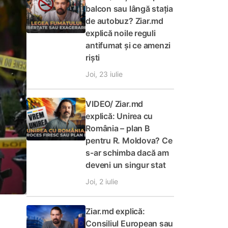
balcon sau lângă stația
de autobuz? Ziar.md
explică noile reguli
antifumat și ce amenzi
riști
Joi, 23 iulie
VIDEO/ Ziar.md
explică: Unirea cu
România – plan B
pentru R. Moldova? Ce
s-ar schimba dacă am
deveni un singur stat
Joi, 2 iulie
Ziar.md explică:
Consiliul European sau