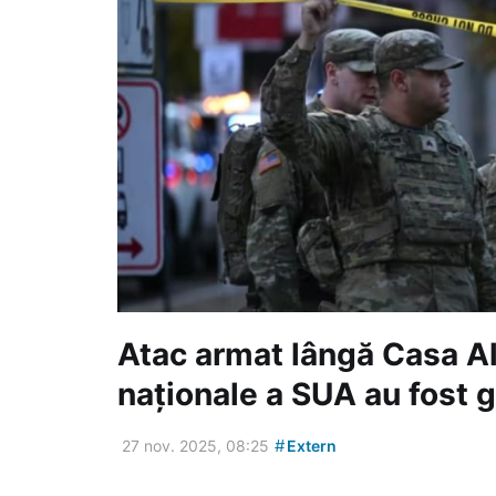
Atac armat lângă Casa Al
naționale a SUA au fost g
#
27 nov. 2025, 08:25
Extern