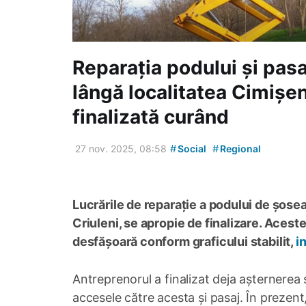
Reparația podului și pas
lângă localitatea Cimișeni
finalizată curând
#
#
27 nov. 2025, 08:58
Social
Regional
Lucrările de reparație a podului de șosea 
Criuleni, se apropie de finalizare. Aceste
desfășoară conform graficului stabilit,
i
Antreprenorul a finalizat deja așternerea s
accesele către acesta și pasaj. În prezent,