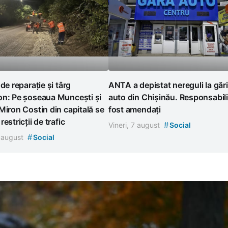
 de reparație și târg
ANTA a depistat nereguli la gări
on: Pe șoseaua Muncești și
auto din Chișinău. Responsabili
Miron Costin din capitală se
fost amendați
estricții de trafic
#
Vineri, 7 august
Social
#
7 august
Social