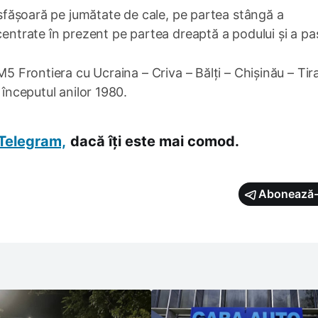
desfășoară pe jumătate de cale, pe partea stângă a
centrate în prezent pe partea dreaptă a podului și a pas
M5 Frontiera cu Ucraina – Criva – Bălți – Chișinău – Tir
 începutul anilor 1980.
Telegram,
dacă îți este mai comod.
Abonează-