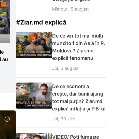
Miercuri, 5 august
#Ziar.md explică
De ce vin tot mai mulți
muncitori din Asia în R.
Moldova? Ziar.md
le
explică fenomenul
i au
Joi, 6 august
De ce economia
crește, dar banii ajung
tot mai puțin? Ziar.md
explică inflația și PIB-ul
Joi, 30 iulie
VIDEO/ Poți fuma pe