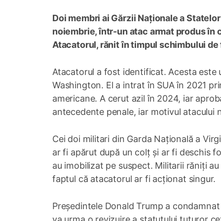
Doi membri ai Gărzii Naționale a Statelor
noiembrie, într-un atac armat produs în 
Atacatorul, rănit în timpul schimbului de f
Atacatorul a fost identificat. Acesta este 
Washington. El a intrat în SUA în 2021 pri
americane. A cerut azil în 2024, iar aproba
antecedente penale, iar motivul atacului 
Cei doi militari din Garda Națională a Virg
ar fi apărut după un colț și ar fi deschis f
au imobilizat pe suspect. Militarii răniți au
faptul că atacatorul ar fi acționat singur.
Președintele Donald Trump a condamnat at
va urma o revizuire a statutului tuturor ce