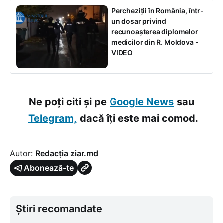
Percheziții în România, într-
un dosar privind
recunoașterea diplomelor
medicilor din R. Moldova -
VIDEO
Ne poți citi și pe
Google News
sau
Telegram,
dacă îți este mai comod.
Autor:
Redacția ziar.md
Abonează-te
Știri recomandate