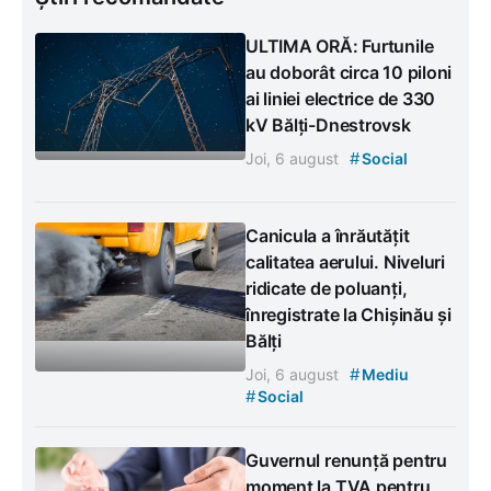
ULTIMA ORĂ: Furtunile
au doborât circa 10 piloni
ai liniei electrice de 330
kV Bălți-Dnestrovsk
#
Joi, 6 august
Social
Canicula a înrăutățit
calitatea aerului. Niveluri
ridicate de poluanți,
înregistrate la Chișinău și
Bălți
#
Joi, 6 august
Mediu
#
Social
Guvernul renunță pentru
moment la TVA pentru