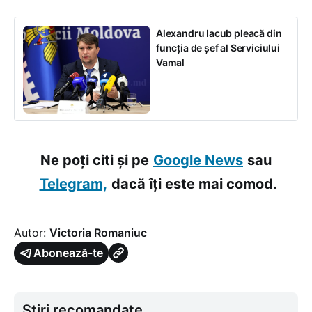
Alexandru Iacub pleacă din
funcția de șef al Serviciului
Vamal
Ne poți citi și pe
Google News
sau
Telegram,
dacă îți este mai comod.
Autor:
Victoria Romaniuc
Abonează-te
Știri recomandate