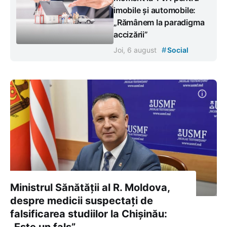
imobile și automobile:
„Rămânem la paradigma
accizării”
#
Joi, 6 august
Social
Ministrul Sănătății al R. Moldova,
despre medicii suspectați de
falsificarea studiilor la Chișinău:
„Este un fals”