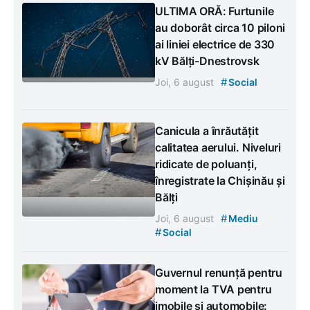
ULTIMA ORĂ: Furtunile
au doborât circa 10 piloni
ai liniei electrice de 330
kV Bălți-Dnestrovsk
#
Joi, 6 august
Social
Canicula a înrăutățit
calitatea aerului. Niveluri
ridicate de poluanți,
înregistrate la Chișinău și
Bălți
#
Joi, 6 august
Mediu
#
Social
Guvernul renunță pentru
moment la TVA pentru
imobile și automobile: