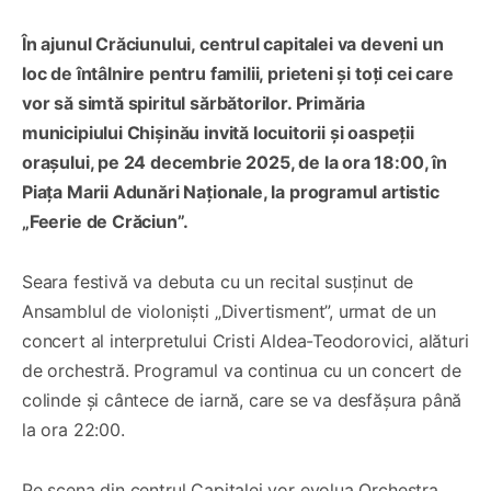
În ajunul Crăciunului, centrul capitalei va deveni un
loc de întâlnire pentru familii, prieteni și toți cei care
vor să simtă spiritul sărbătorilor. Primăria
municipiului Chișinău invită locuitorii și oaspeții
orașului, pe 24 decembrie 2025, de la ora 18:00, în
Piața Marii Adunări Naționale, la programul artistic
„Feerie de Crăciun”.
Seara festivă va debuta cu un recital susținut de
Ansamblul de violoniști „Divertisment”, urmat de un
concert al interpretului Cristi Aldea-Teodorovici, alături
de orchestră. Programul va continua cu un concert de
colinde și cântece de iarnă, care se va desfășura până
la ora 22:00.
Pe scena din centrul Capitalei vor evolua Orchestra