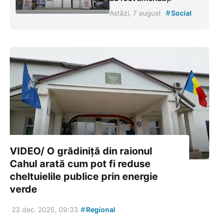
#
Astăzi, 7 august
Social
VIDEO/ O grădiniță din raionul
Cahul arată cum pot fi reduse
cheltuielile publice prin energie
verde
#
23 dec. 2025, 09:33
Regional