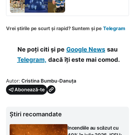
Vrei știrile pe scurt și rapid? Suntem și pe
Telegram
Ne poți citi și pe
Google News
sau
Telegram,
dacă îți este mai comod.
Autor:
Cristina Bumbu-Danuța
Abonează-te
Știri recomandate
Incendiile au scăzut cu
40% în iulie 2026. IGSU: