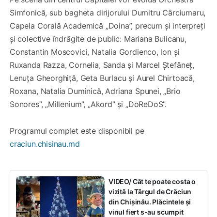
Simfonică, sub bagheta dirijorului Dumitru Cârciumaru,
Capela Corală Academică „Doina”, precum și interpreți
și colective îndrăgite de public: Mariana Bulicanu,
Constantin Moscovici, Natalia Gordienco, Ion și
Ruxanda Razza, Cornelia, Sanda și Marcel Ștefăneț,
Lenuța Gheorghiță, Geta Burlacu și Aurel Chirtoacă,
Roxana, Natalia Duminică, Adriana Spunei, „Brio
Sonores”, „Millenium”, „Akord” și „DoReDoS”.
Programul complet este disponibil pe
craciun.chisinau.md
VIDEO/ Cât te poate costa o
vizită la Târgul de Crăciun
din Chișinău. Plăcintele și
vinul fiert s-au scumpit