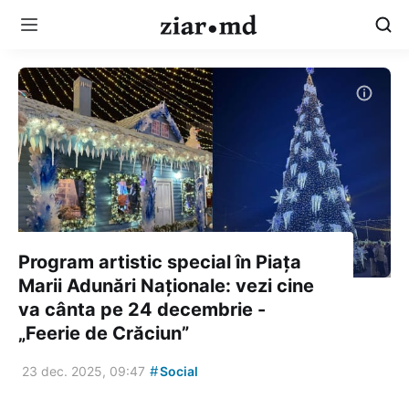
Program artistic special în Piața
Marii Adunări Naționale: vezi cine
va cânta pe 24 decembrie -
„Feerie de Crăciun”
#
23 dec. 2025, 09:47
Social