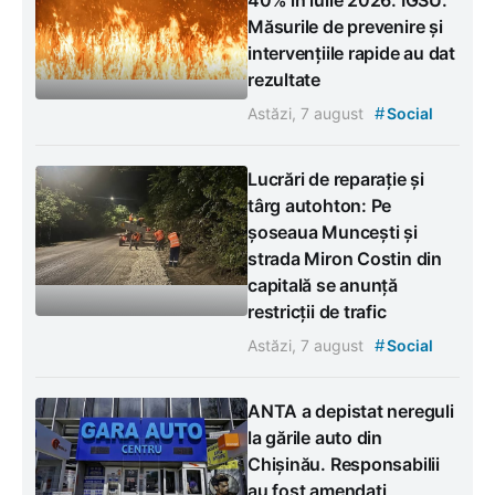
Măsurile de prevenire și
intervențiile rapide au dat
rezultate
#
Astăzi, 7 august
Social
Lucrări de reparație și
târg autohton: Pe
șoseaua Muncești și
strada Miron Costin din
capitală se anunță
restricții de trafic
#
Astăzi, 7 august
Social
ANTA a depistat nereguli
la gările auto din
Chișinău. Responsabilii
au fost amendați