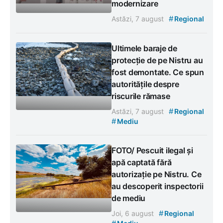
modernizare
#
Astăzi, 7 august
Regional
Ultimele baraje de
protecție de pe Nistru au
fost demontate. Ce spun
autoritățile despre
riscurile rămase
#
Astăzi, 7 august
Regional
#
Mediu
FOTO/ Pescuit ilegal și
apă captată fără
autorizație pe Nistru. Ce
au descoperit inspectorii
de mediu
#
Joi, 6 august
Regional