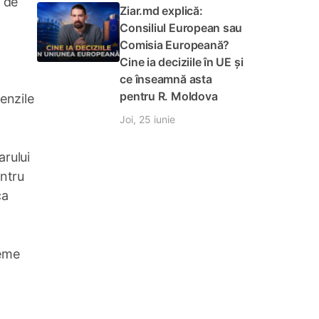
e de
Ziar.md explică:
Consiliul European sau
Comisia Europeană?
Cine ia deciziile în UE și
ce înseamnă asta
pentru R. Moldova
menzile
Joi, 25 iunie
arului
entru
ca
teme