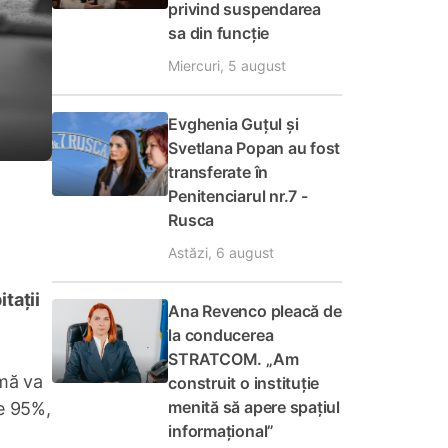
privind suspendarea
sa din funcție
Miercuri, 5 august
Evghenia Guțul și
Svetlana Popan au fost
transferate în
Penitenciarul nr.7 -
Rusca
Astăzi, 6 august
tații
Ana Revenco pleacă de
la conducerea
STRATCOM. „Am
imă va
construit o instituție
menită să apere spațiul
ge 95%,
informațional”