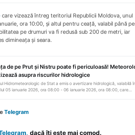
 a fost emisă pe 05 ianuarie 2026, ora 14:00, și este valabilă până
e
care vizează întreg teritoriul Republicii Moldova, unul
anuarie, ora 10:00, și altul pentru ceață, valabil până pe
ibilitatea pe drumuri va fi redusă sub 200 de metri, iar
es dimineața și seara.
a de pe Prut și Nistru poate fi periculoasă! Meteorol
izează asupra riscurilor hidrologice
iul Hidrometeorologic de Stat a emis o avertizare hidrologică, valabilă î
alul 05 ianuarie 2026, ora 08:00 - 06 ianuarie 2026, ora 08:00, care
 variații ale nivelului apei pe râurile Nistru și Prut, pe fondul formării și
rii gheții. Potrivit specialiștilor, pe râul Nistru, pe sectorul Naslavcea
pe
Telegram
Telegram,
dacă îți este mai comod.