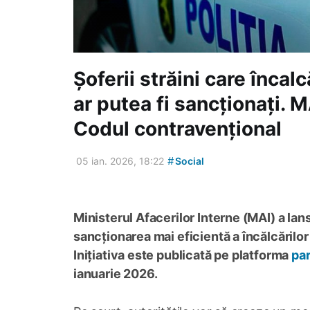
Șoferii străini care încal
ar putea fi sancționați. 
Codul contravențional
#
05 ian. 2026, 18:22
Social
Ministerul Afacerilor Interne (MAI) a la
sancționarea mai eficientă a încălcărilor
Inițiativa este publicată pe platforma
par
ianuarie 2026.