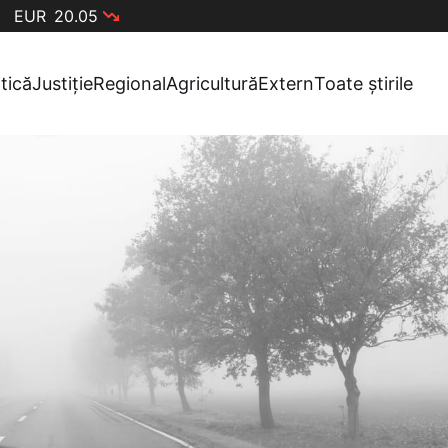
EUR
20.05
itică
Justiție
Regional
Agricultură
Extern
Toate știrile