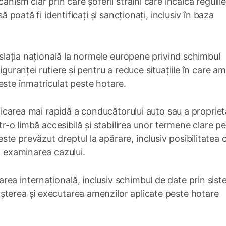
anism clar prin care șoferii străini care încalcă regulil
ă poată fi identificați și sancționați, inclusiv în baza
gislația națională la normele europene privind schimbul
iguranței rutiere și pentru a reduce situațiile în care a
este înmatriculat peste hotare.
ificarea mai rapidă a conducătorului auto sau a propriet
ntr-o limbă accesibilă și stabilirea unor termene clare p
te prevăzut dreptul la apărare, inclusiv posibilitatea 
a examinarea cazului.
ea internațională, inclusiv schimbul de date prin sis
șterea și executarea amenzilor aplicate peste hotare