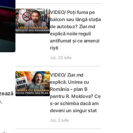
VIDEO/ Poți fuma pe
balcon sau lângă stația
de autobuz? Ziar.md
explică noile reguli
antifumat și ce amenzi
riști
Joi, 23 iulie
VIDEO/ Ziar.md
explică: Unirea cu
România – plan B
izează
pentru R. Moldova? Ce
.
s-ar schimba dacă am
deveni un singur stat
Joi, 2 iulie