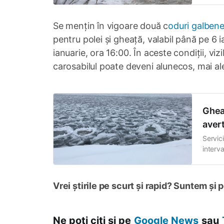
ghețuș
Se mențin în vigoare două c
oduri galben
pentru polei și gheață, valabil până pe 6 i
ianuarie, ora 16:00. În aceste condiții, viz
carosabilul poate deveni alunecos, mai al
Gheaț
avert
Servic
interv
vizează
menține
Vrei știrile pe scurt și rapid? Suntem și 
Ne poți citi și pe
Google News
sau