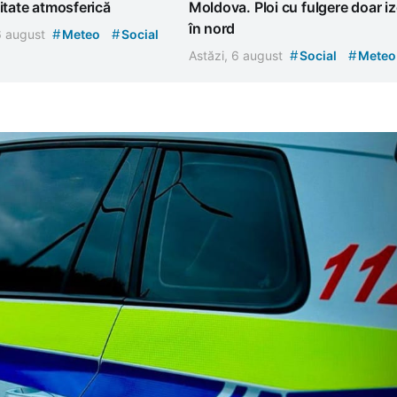
litate atmosferică
Moldova. Ploi cu fulgere doar iz
în nord
#
#
 6 august
Meteo
Social
#
#
Astăzi, 6 august
Social
Meteo