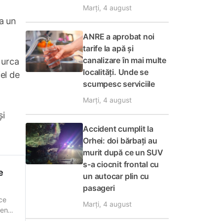
Marți, 4 august
la un
ANRE a aprobat noi
tarife la apă și
canalizare în mai multe
a urca
localități. Unde se
fel de
scumpesc serviciile
Marți, 4 august
și
Accident cumplit la
Orhei: doi bărbați au
murit după ce un SUV
s-a ciocnit frontal cu
e
un autocar plin cu
pasageri
ce
Marți, 4 august
densă