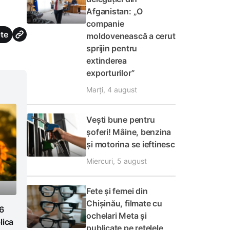
Afganistan: „O
companie
te
moldovenească a cerut
sprijin pentru
extinderea
exporturilor”
Marți, 4 august
Vești bune pentru
șoferi! Mâine, benzina
și motorina se ieftinesc
Miercuri, 5 august
Fete și femei din
Chișinău, filmate cu
 6
ochelari Meta și
lica
publicate pe rețelele