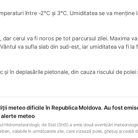
emperaturi între -2°C și 3°C. Umiditatea se va menține 
i, dar cerul va fi noros pe tot parcursul zilei. Maxima v
ântul va sufla slab din sud-est, iar umiditatea va fi la 
i în deplasările pietonale, din cauza riscului de polei 
ții meteo dificile în Republica Moldova. Au fost emis
 alerte meteo
iul Hidrometeorologic de Stat (SHS) a emis două avertizări meteorologi
lben, valabile în următoarele zile, care vizează polei, ghețuș și ceață 
reg teritoriul Republicii Moldova. Avertizarea de cod galben de polei și