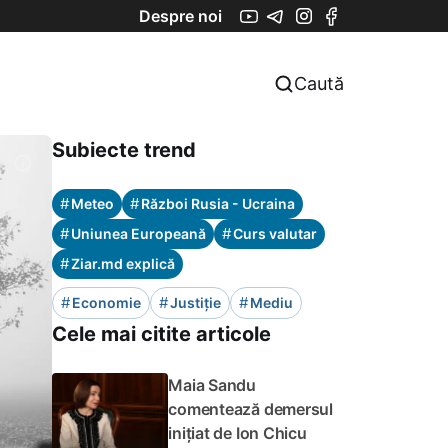
Despre noi
Caută
Subiecte trend
#
#
Meteo
Război Rusia - Ucraina
#
#
Uniunea Europeană
Curs valutar
#
Ziar.md explică
#
#
#
Economie
Justiție
Mediu
Cele mai citite articole
Maia Sandu
comentează demersul
inițiat de Ion Chicu