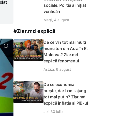
olat
sociale. Poliția a inițiat
verificări
Marți, 4 august
#Ziar.md explică
De ce vin tot mai mulți
muncitori din Asia în R.
Moldova? Ziar.md
explică fenomenul
Astăzi, 6 august
De ce economia
crește, dar banii ajung
tot mai puțin? Ziar.md
explică inflația și PIB-ul
Joi, 30 iulie