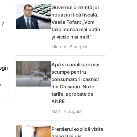
Guvernul prezintă joi
noua politică fiscală.
Vasile Tofan: „Vom
 7
taxa munca mai puțin
și viciile mai mult”
Miercuri, 5 august
Apă și canalizare mai
ogii
scumpe pentru
consumatorii casnici
n
din Chișinău. Noile
tarife, aprobate de
ANRE
Marți, 4 august
Premierul explică vizita
delegației din