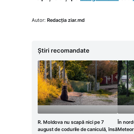
Autor:
Redacția ziar.md
Știri recomandate
R. Moldova nu scapă nici pe 7
În nordu
august de codurile de caniculă, însă
Meteoro