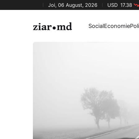
Joi, 06 August, 2026
USD
17.38
Social
Economie
Pol