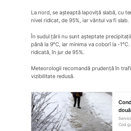
La nord, se așteaptă lapoviță slabă, cu t
nivel ridicat, de 95%, iar vântul va fi slab.
În sudul țării nu sunt așteptate precipitați
până la 9°C, iar minima va coborî la -1°C. V
ridicată, în jur de 95%.
Meteorologii recomandă prudență în trafic ș
vizibilitate redusă.
Condi
două
Servic
Cod ga
pe înt