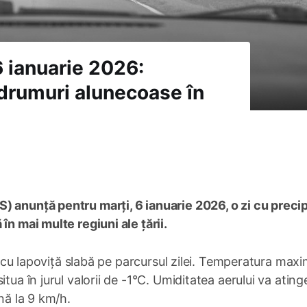
 ianuarie 2026:
 drumuri alunecoase în
 anunță pentru marți, 6 ianuarie 2026, o zi cu precipi
în mai multe regiuni ale țării.
s, cu lapoviță slabă pe parcursul zilei. Temperatura max
tua în jurul valorii de -1°C. Umiditatea aerului va atin
nă la 9 km/h.