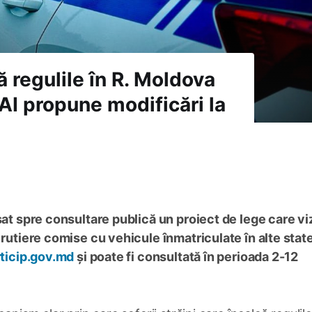
că regulile în R. Moldova
MAI propune modificări la
nsat spre consultare publică un proiect de lege care v
 rutiere comise cu vehicule înmatriculate în alte state
ticip.gov.md
și poate fi consultată în perioada 2-12