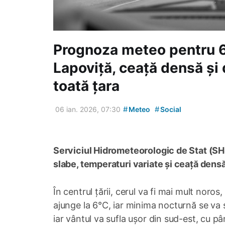
Prognoza meteo pentru 6
Lapoviță, ceață densă și
toată țara
#
#
06 ian. 2026, 07:30
Meteo
Social
Serviciul Hidrometeorologic de Stat (SHS)
slabe, temperaturi variate și ceață densă 
În centrul țării, cerul va fi mai mult noro
ajunge la 6°C, iar minima nocturnă se va si
iar vântul va sufla ușor din sud-est, cu pâ