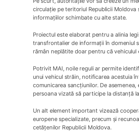
Pe scurt, autoritățile vor să creeze un mec
circulație pe teritoriul Republicii Moldova s
informațiilor schimbate cu alte state.
Proiectul este elaborat pentru a alinia le
transfrontalier de informații în domeniul s
rămân neplătite doar pentru că vehiculul 
Potrivit MAI, noile reguli ar permite ident
unui vehicul străin, notificarea acestuia î
comunicarea sancțiunilor. De asemenea, es
persoana vizată să participe la distanță l
Un alt element important vizează cooperar
europene specializate, precum și recunoa
cetățenilor Republicii Moldova.