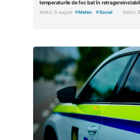
temperaturile de foc bat în retragere
instabi
#
#
Astăzi, 6 august
Meteo
Social
Astăzi,