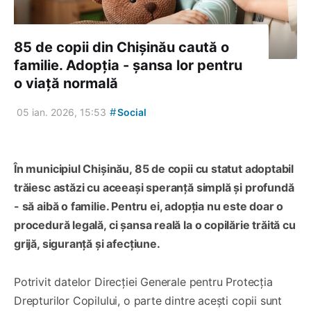
85 de copii din Chișinău caută o
familie. Adopția - șansa lor pentru
o viață normală
#
05 ian. 2026, 15:53
Social
În municipiul Chișinău, 85 de copii cu statut adoptabil
trăiesc astăzi cu aceeași speranță simplă și profundă
- să aibă o familie. Pentru ei, adopția nu este doar o
procedură legală, ci șansa reală la o copilărie trăită cu
grijă, siguranță și afecțiune.
Potrivit datelor Direcției Generale pentru Protecția
Drepturilor Copilului, o parte dintre acești copii sunt