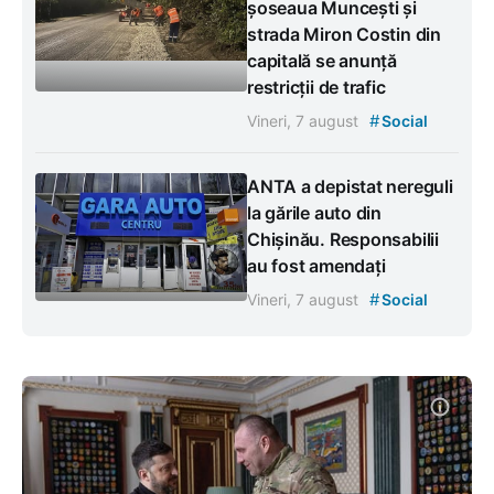
șoseaua Muncești și
strada Miron Costin din
capitală se anunță
restricții de trafic
#
Vineri, 7 august
Social
ANTA a depistat nereguli
la gările auto din
Chișinău. Responsabilii
au fost amendați
#
Vineri, 7 august
Social