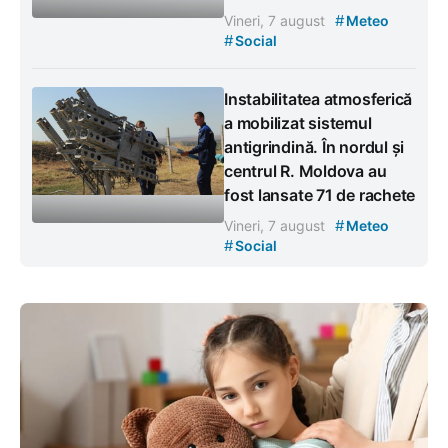
#
Vineri, 7 august
Meteo
#
Social
Instabilitatea atmosferică
a mobilizat sistemul
antigrindină. În nordul și
centrul R. Moldova au
fost lansate 71 de rachete
#
Vineri, 7 august
Meteo
#
Social