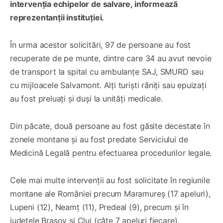
intervenţia echipelor de salvare, informează
reprezentanții instituției.
În urma acestor solicitări, 97 de persoane au fost
recuperate de pe munte, dintre care 34 au avut nevoie
de transport la spital cu ambulanțe SAJ, SMURD sau
cu mijloacele Salvamont. Alţi turiști răniți sau epuizați
au fost preluați și duși la unități medicale.
Din păcate, două persoane au fost găsite decestate în
zonele montane și au fost predate Serviciului de
Medicină Legală pentru efectuarea procedurilor legale.
Cele mai multe intervenţii au fost solicitate în regiunile
montane ale României precum Maramureș (17 apeluri),
Lupeni (12), Neamț (11), Predeal (9), precum și în
județele Brașov și Cluj (câte 7 apeluri fiecare).