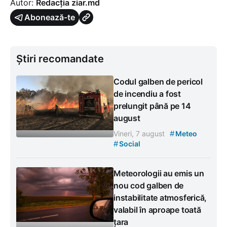
Autor:
Redacția ziar.md
Abonează-te
Știri recomandate
Codul galben de pericol
de incendiu a fost
prelungit până pe 14
august
#
Vineri, 7 august
Meteo
#
Social
Meteorologii au emis un
nou cod galben de
instabilitate atmosferică,
valabil în aproape toată
țara