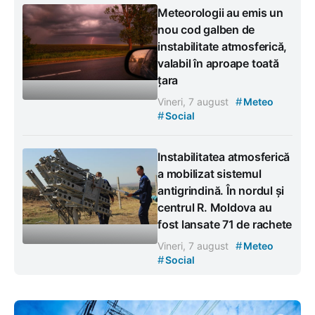
Meteorologii au emis un
nou cod galben de
instabilitate atmosferică,
valabil în aproape toată
țara
#
Vineri, 7 august
Meteo
#
Social
Instabilitatea atmosferică
a mobilizat sistemul
antigrindină. În nordul și
centrul R. Moldova au
fost lansate 71 de rachete
#
Vineri, 7 august
Meteo
#
Social