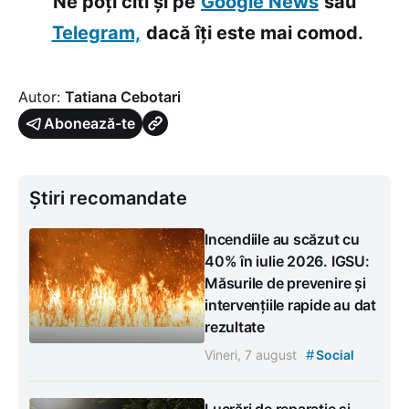
Ne poți citi și pe
Google News
sau
Telegram,
dacă îți este mai comod.
Autor:
Tatiana Cebotari
Abonează-te
Știri recomandate
Incendiile au scăzut cu
40% în iulie 2026. IGSU:
Măsurile de prevenire și
intervențiile rapide au dat
rezultate
#
Vineri, 7 august
Social
Lucrări de reparație și