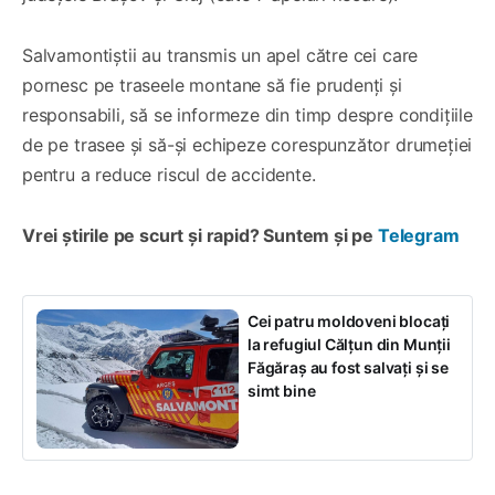
Salvamontiștii au transmis un apel către cei care
pornesc pe traseele montane să fie prudenți și
responsabili, să se informeze din timp despre condițiile
de pe trasee și să-și echipeze corespunzător drumeției
pentru a reduce riscul de accidente.
Vrei știrile pe scurt și rapid? Suntem și pe
Telegram
Cei patru moldoveni blocaţi
la refugiul Călţun din Munţii
Făgăraş au fost salvați și se
simt bine