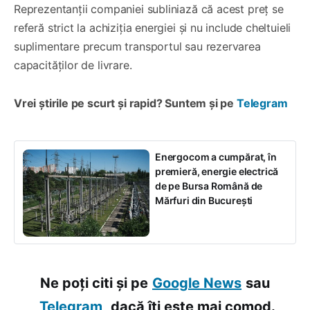
Reprezentanții companiei subliniază că acest preț se
referă strict la achiziția energiei și nu include cheltuieli
suplimentare precum transportul sau rezervarea
capacităților de livrare.
Vrei știrile pe scurt și rapid? Suntem și pe
Telegram
Energocom a cumpărat, în
premieră, energie electrică
de pe Bursa Română de
Mărfuri din București
Ne poți citi și pe
Google News
sau
Telegram,
dacă îți este mai comod.