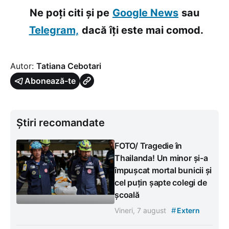
Ne poți citi și pe
Google News
sau
Telegram,
dacă îți este mai comod.
Autor:
Tatiana Cebotari
Abonează-te
Știri recomandate
FOTO/ Tragedie în
Thailanda! Un minor și-a
împușcat mortal bunicii și
cel puțin șapte colegi de
școală
#
Vineri, 7 august
Extern