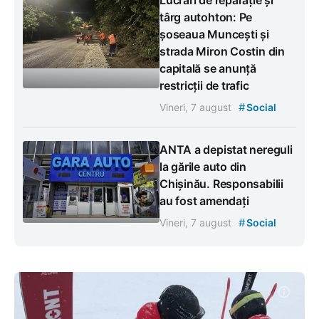
târg autohton: Pe
șoseaua Muncești și
strada Miron Costin din
capitală se anunță
restricții de trafic
#
Vineri, 7 august
Social
ANTA a depistat nereguli
la gările auto din
Chișinău. Responsabilii
au fost amendați
#
Vineri, 7 august
Social