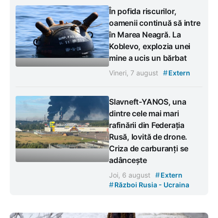
În pofida riscurilor,
oamenii continuă să intre
în Marea Neagră. La
Koblevo, explozia unei
mine a ucis un bărbat
#
Vineri, 7 august
Extern
Slavneft-YANOS, una
dintre cele mai mari
rafinării din Federația
Rusă, lovită de drone.
Criza de carburanți se
adâncește
#
Joi, 6 august
Extern
#
Război Rusia - Ucraina