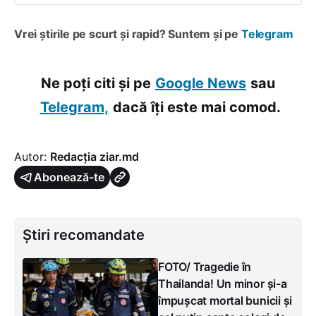
Vrei știrile pe scurt și rapid? Suntem și pe
Telegram
Ne poți citi și pe
Google News
sau
Telegram,
dacă îți este mai comod.
Autor:
Redacția ziar.md
Abonează-te
Știri recomandate
FOTO/ Tragedie în
Thailanda! Un minor și-a
împușcat mortal bunicii și