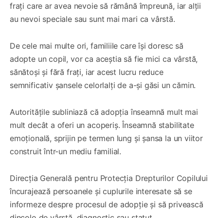
frați care ar avea nevoie să rămână împreună, iar alții
au nevoi speciale sau sunt mai mari ca vârstă.
De cele mai multe ori, familiile care își doresc să
adopte un copil, vor ca aceștia să fie mici ca vârstă,
sănătoși și fără frați, iar acest lucru reduce
semnificativ șansele celorlalți de a-și găsi un cămin.
Autoritățile subliniază că adopția înseamnă mult mai
mult decât a oferi un acoperiș. Înseamnă stabilitate
emoțională, sprijin pe termen lung și șansa la un viitor
construit într-un mediu familial.
Direcția Generală pentru Protecția Drepturilor Copilului
încurajează persoanele și cuplurile interesate să se
informeze despre procesul de adopție și să privească
dincolo de vârstă, diagnostic sau statut.