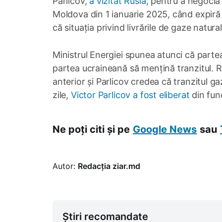
Parlicov,
a vizitat Rusia
, pentru a negocia
Moldova din 1 ianuarie 2025, când expiră 
că situația privind livrările de gaze natural
Ministrul Energiei spunea atunci că partea
partea ucraineană să mențină tranzitul. R
anterior și Parlicov credea că tranzitul ga
zile,
Victor Parlicov a fost eliberat
din func
Ne poți citi și pe
Google News
sau
Autor:
Redacția ziar.md
Știri recomandate