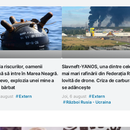
da riscurilor, oamenii
Slavneft-YANOS, una dintre cel
ă să intre în Marea Neagră.
mai mari rafinării din Federația 
evo, explozia unei mine a
lovită de drone. Criza de carbur
 bărbat
se adâncește
#
#
7 august
Extern
Joi, 6 august
Extern
#
Război Rusia - Ucraina