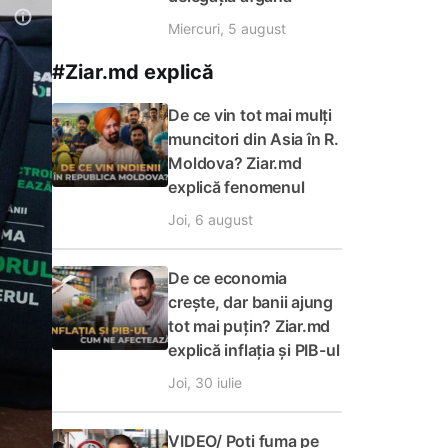
Miercuri, 5 august
#Ziar.md explică
De ce vin tot mai mulți
muncitori din Asia în R.
Moldova? Ziar.md
explică fenomenul
Joi, 6 august
De ce economia
crește, dar banii ajung
tot mai puțin? Ziar.md
explică inflația și PIB-ul
Joi, 30 iulie
VIDEO/ Poți fuma pe