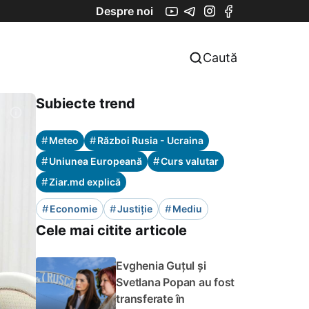
Despre noi
Caută
Subiecte trend
#
#
Meteo
Război Rusia - Ucraina
#
#
Uniunea Europeană
Curs valutar
#
Ziar.md explică
#
#
#
Economie
Justiție
Mediu
Cele mai citite articole
Evghenia Guțul și
Svetlana Popan au fost
transferate în