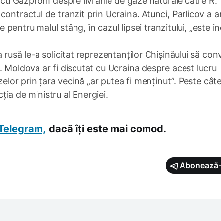
 cu Gazprom despre livrările de gaze naturale către R.
contractul de tranzit prin Ucraina. Atunci, Parlicov a 
e pentru malul stâng, în cazul lipsei tranzitului, „este in
 rusă le-a solicitat reprezentanților Chișinăului să con
. Moldova ar fi discutat cu Ucraina despre acest lucru
zelor prin țara vecină „ar putea fi menținut”. Peste cât
ția de ministru al Energiei.
Telegram,
dacă îți este mai comod.
Abonează-