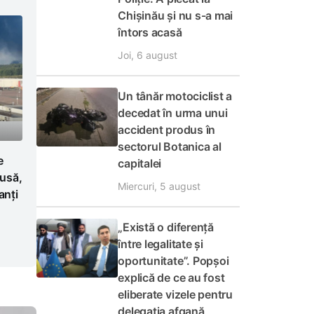
Chișinău și nu s-a mai
întors acasă
Joi, 6 august
Un tânăr motociclist a
decedat în urma unui
accident produs în
sectorul Botanica al
e
capitalei
Rusă,
Miercuri, 5 august
anți
„Există o diferență
între legalitate și
oportunitate”. Popșoi
explică de ce au fost
eliberate vizele pentru
delegația afgană