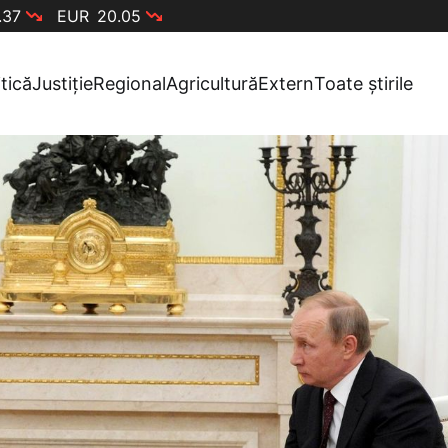
.37
EUR
20.05
itică
Justiție
Regional
Agricultură
Extern
Toate știrile