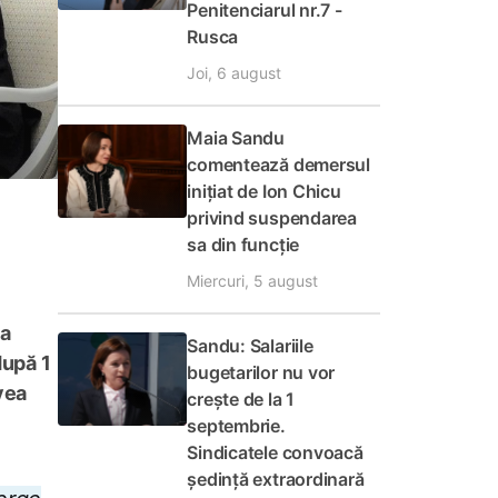
Penitenciarul nr.7 -
Rusca
Joi, 6 august
Maia Sandu
comentează demersul
inițiat de Ion Chicu
privind suspendarea
sa din funcție
Miercuri, 5 august
va
Sandu: Salariile
după 1
bugetarilor nu vor
vea
crește de la 1
septembrie.
Sindicatele convoacă
ședință extraordinară