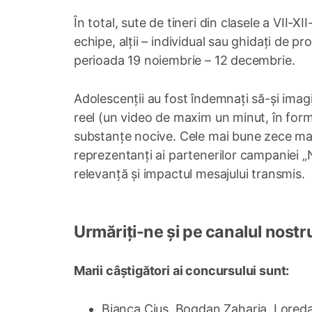
În total, sute de tineri din clasele a VII-XI
echipe, alții – individual sau ghidați de pr
perioada 19 noiembrie – 12 decembrie.
Adolescenții au fost îndemnați să-și imagin
reel (un video de maxim un minut, în form
substanțe nocive. Cele mai bune zece mate
reprezentanți ai partenerilor campaniei „N
relevanță și impactul mesajului transmis.
Urmăriți-ne și pe canalul nostr
Marii câștigători ai concursului sunt:
Bianca Ciuș, Bogdan Zaharia, Loredan