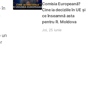
Comisia Europeană?
 în
Cine ia deciziile în UE și
n
ce înseamnă asta
pentru R. Moldova
Joi, 25 iunie
e un
or