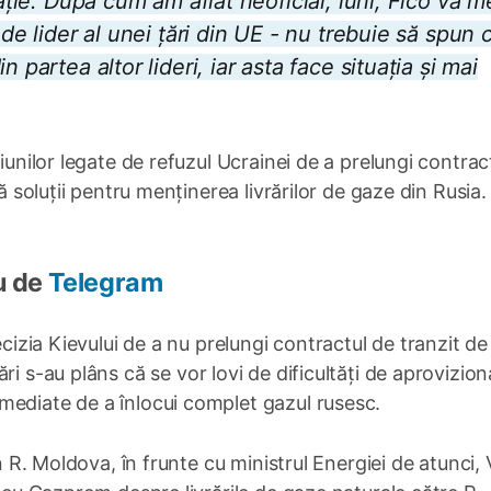
ație. După cum am aflat neoficial, l
uni, Fico va m
de lider al unei țări din UE - nu trebuie să spun c
 partea altor lideri, iar asta face situația și mai
iunilor legate de refuzul Ucrainei de a prelungi contrac
tă soluții pentru menținerea livrărilor de gaze din Rusia.
u de
Telegram
ecizia Kievului de a nu prelungi contractul de tranzit d
ări s-au plâns că se vor lovi de dificultăți de aprovizio
mediate de a înlocui complet gazul rusesc.
in R. Moldova, în frunte cu ministrul Energiei de atunci, 