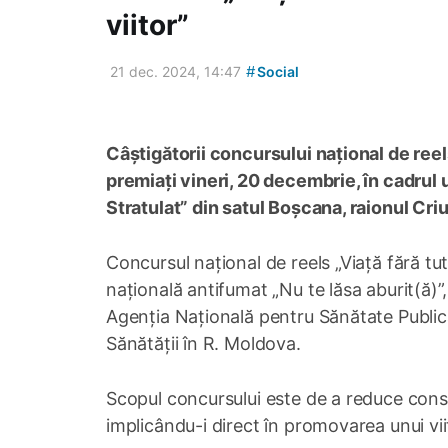
viitor”
#
21 dec. 2024, 14:47
Social
Câștigătorii concursului național de reels
premiați vineri, 20 decembrie, în cadrul 
Stratulat” din satul Boșcana, raionul Criu
Concursul național de reels „Viață fără tu
națională antifumat „Nu te lăsa aburit(ă)”, 
Agenția Națională pentru Sănătate Publică,
Sănătății în R. Moldova.
Scopul concursului este de a reduce consu
implicându-i direct în promovarea unui vi