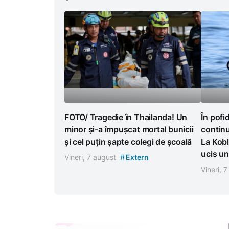
FOTO/ Tragedie în Thailanda! Un
În pofi
minor și-a împușcat mortal bunicii
continu
și cel puțin șapte colegi de școală
La Kobl
ucis un
#
Vineri, 7 august
Extern
Vineri, 