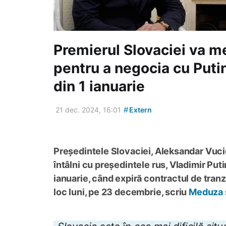
Premierul Slovaciei va m
pentru a negocia cu Putin
din 1 ianuarie
#
21 dec. 2024, 16:01
Extern
Președintele Slovaciei, Aleksandar Vucic
întâlni cu președintele rus, Vladimir Put
ianuarie, când expiră contractul de tranz
loc luni, pe 23 decembrie, scriu
Meduza