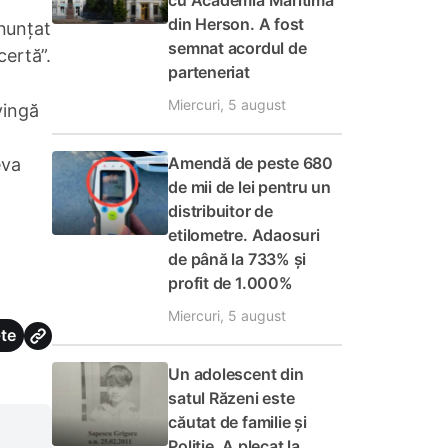
cu Academia Maritimă
din Herson. A fost
anunțat
semnat acordul de
certă”.
parteneriat
Miercuri, 5 august
vingă
Amendă de peste 680
eva
de mii de lei pentru un
distribuitor de
etilometre. Adaosuri
de până la 733% și
profit de 1.000%
Miercuri, 5 august
te
Un adolescent din
satul Răzeni este
căutat de familie și
Poliție. A plecat la