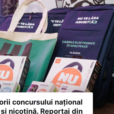
orii concursului național
 și nicotină. Reportaj din