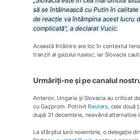
„
Slovacia este în cea mai dificilă situ
să se întâlnească cu Putin în calitate 
de reacție va întâmpina acest lucru din
complicată”, a declarat Vucic.
Această întâlnire are loc în contextul tens
tranzit al gazului rusesc, iar Slovacia cau
Urmăriți-ne și pe canalul nostr
Anterior, Ungaria și Slovacia au criticat d
cu Gazprom. Potrivit
Reuters
, cele două ț
după 31 decembrie, neavând alternative i
La sfârșitul lunii noiembrie, o delegație d