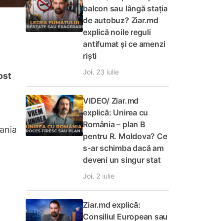
balcon sau lângă stația
de autobuz? Ziar.md
explică noile reguli
antifumat și ce amenzi
riști
Joi, 23 iulie
ost
VIDEO/ Ziar.md
explică: Unirea cu
România – plan B
pania
pentru R. Moldova? Ce
s-ar schimba dacă am
deveni un singur stat
Joi, 2 iulie
Ziar.md explică:
Consiliul European sau