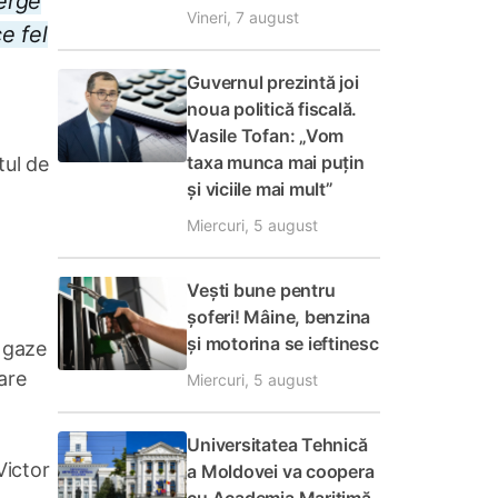
erge
Vineri, 7 august
e fel
Guvernul prezintă joi
noua politică fiscală.
Vasile Tofan: „Vom
taxa munca mai puțin
tul de
și viciile mai mult”
Miercuri, 5 august
Vești bune pentru
șoferi! Mâine, benzina
și motorina se ieftinesc
e gaze
nare
Miercuri, 5 august
Universitatea Tehnică
Victor
a Moldovei va coopera