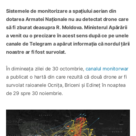
Sistemele de monitorizare a spațiului aerian din
dotarea Armatei Naționale nu au detectat drone care
să fi zburat deasupra R. Moldova. Ministerul Apărării
a venit cu o precizare în acest sens după ce pe unele
canale de Telegram a apărut informația că nordul țării
noastre ar fi fost survolat.
În dimineața zilei de 30 octombrie,
canalul monitorwar
a publicat o hartă din care rezultă că două drone ar fi
survolat raioanele Ocnița, Briceni și Edineț în noaptea
de 29 spre 30 noiembrie.