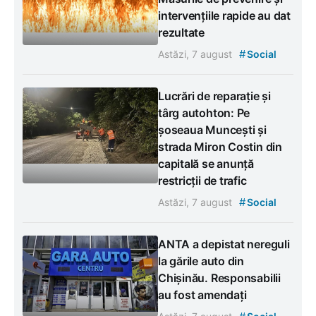
intervențiile rapide au dat
rezultate
#
Astăzi, 7 august
Social
Lucrări de reparație și
târg autohton: Pe
șoseaua Muncești și
strada Miron Costin din
capitală se anunță
restricții de trafic
#
Astăzi, 7 august
Social
ANTA a depistat nereguli
la gările auto din
Chișinău. Responsabilii
au fost amendați