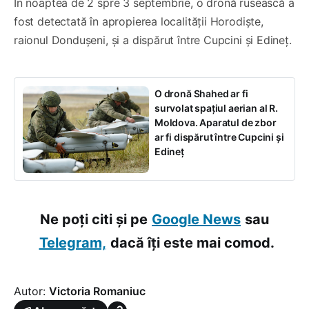
În noaptea de 2 spre 3 septembrie, o dronă rusească a
fost detectată în apropierea localității Horodiște,
raionul Dondușeni, și a dispărut între Cupcini și Edineț.
O dronă Shahed ar fi
survolat spațiul aerian al R.
Moldova. Aparatul de zbor
ar fi dispărut între Cupcini și
Edineț
Ne poți citi și pe
Google News
sau
Telegram,
dacă îți este mai comod.
Autor:
Victoria Romaniuc