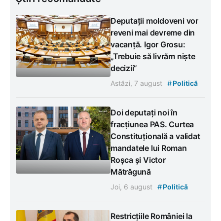
Deputații moldoveni vor
reveni mai devreme din
vacanță. Igor Grosu:
„Trebuie să livrăm niște
decizii”
#
Astăzi, 7 august
Politică
Doi deputați noi în
fracțiunea PAS. Curtea
Constituțională a validat
mandatele lui Roman
Roșca și Victor
Mătrăgună
#
Joi, 6 august
Politică
Restricțiile României la