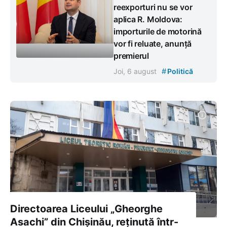
reexporturi nu se vor
aplica R. Moldova:
importurile de motorină
vor fi reluate, anunță
premierul
#
Joi, 6 august
Politică
Directoarea Liceului „Gheorghe
Asachi” din Chișinău, reținută într-