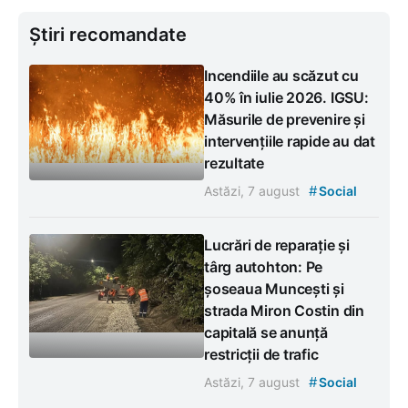
Știri recomandate
Incendiile au scăzut cu
40% în iulie 2026. IGSU:
Măsurile de prevenire și
intervențiile rapide au dat
rezultate
#
Astăzi, 7 august
Social
Lucrări de reparație și
târg autohton: Pe
șoseaua Muncești și
strada Miron Costin din
capitală se anunță
restricții de trafic
#
Astăzi, 7 august
Social