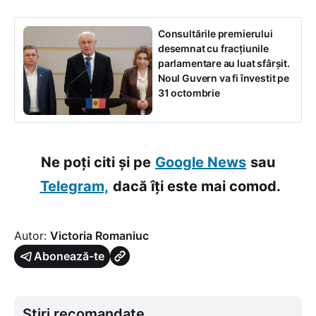
Consultările premierului
desemnat cu fracțiunile
parlamentare au luat sfârșit.
Noul Guvern va fi învestit pe
31 octombrie
Ne poți citi și pe
Google News
sau
Telegram,
dacă îți este mai comod.
Autor:
Victoria Romaniuc
Abonează-te
Știri recomandate