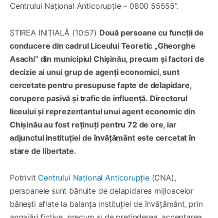
Centrului Național Anticorupție – 0800 55555”.
ȘTIREA INIȚIALĂ (10:57)
Două persoane cu funcții de
conducere din cadrul Liceului Teoretic „Gheorghe
Asachi” din municipiul Chișinău, precum și factori de
decizie ai unui grup de agenți economici, sunt
cercetate pentru presupuse fapte de delapidare,
corupere pasivă și trafic de influență. Directorul
liceului și reprezentantul unui agent economic din
Chișinău au fost reținuți pentru 72 de ore, iar
adjunctul instituției de învățământ este cercetat în
stare de libertate.
Potrivit
Centrului Național Anticorupție (
CNA),
persoanele sunt bănuite de delapidarea mijloacelor
bănești aflate la balanța instituției de învățământ, prin
angajări fictive, precum și de pretinderea, acceptarea