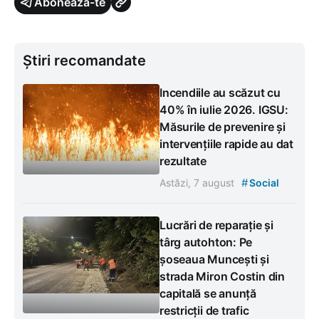
Abonează-te
Știri recomandate
Incendiile au scăzut cu
40% în iulie 2026. IGSU:
Măsurile de prevenire și
intervențiile rapide au dat
rezultate
#
Astăzi, 7 august
Social
Lucrări de reparație și
târg autohton: Pe
șoseaua Muncești și
strada Miron Costin din
capitală se anunță
restricții de trafic