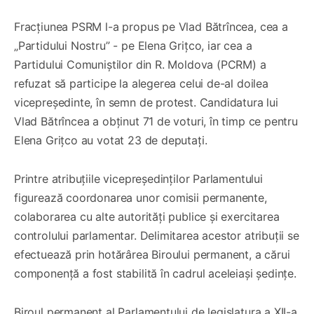
Fracțiunea PSRM l-a propus pe Vlad Bătrîncea, cea a
„Partidului Nostru” - pe Elena Grițco, iar cea a
Partidului Comuniștilor din R. Moldova (PCRM) a
refuzat să participe la alegerea celui de-al doilea
vicepreședinte, în semn de protest. Candidatura lui
Vlad Bătrîncea a obținut 71 de voturi, în timp ce pentru
Elena Grițco au votat 23 de deputați.
Printre atribuțiile vicepreședinților Parlamentului
figurează coordonarea unor comisii permanente,
colaborarea cu alte autorități publice și exercitarea
controlului parlamentar. Delimitarea acestor atribuții se
efectuează prin hotărârea Biroului permanent, a cărui
componență a fost stabilită în cadrul aceleiași ședințe.
Biroul permanent al Parlamentului de legislatura a XII-a