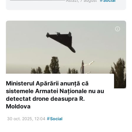
#
Astăzi, 7 august
Social
Ministerul Apărării anunță că
sistemele Armatei Naționale nu au
detectat drone deasupra R.
Moldova
#
30 oct. 2025, 12:04
Social