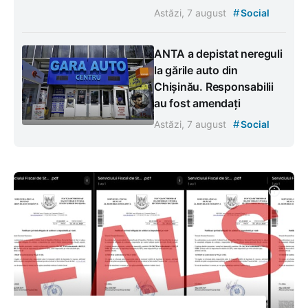
#
Astăzi, 7 august
Social
ANTA a depistat nereguli
la gările auto din
Chișinău. Responsabilii
au fost amendați
#
Astăzi, 7 august
Social