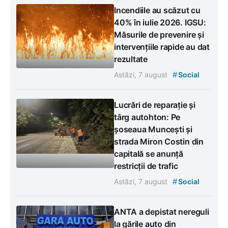
Incendiile au scăzut cu
40% în iulie 2026. IGSU:
Măsurile de prevenire și
intervențiile rapide au dat
rezultate
#
Astăzi, 7 august
Social
Lucrări de reparație și
târg autohton: Pe
șoseaua Muncești și
strada Miron Costin din
capitală se anunță
restricții de trafic
#
Astăzi, 7 august
Social
ANTA a depistat nereguli
la gările auto din