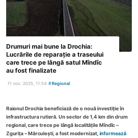
Drumuri mai bune la Drochia:
Lucrările de reparație a traseului
care trece pe lângă satul Mîndîc
au fost finalizate
#
11 nov. 2025, 11:54
Regional
Raionul Drochia beneficiază de o nouă investiție în
infrastructura rutieră. Un sector de 1,4 km din drum
regional, care trece pe lângă localitățile Mîndîc –
Zgurița – Mărculești, a fost modernizat,
informează