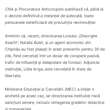
CNA și Procuratura Anticorupție subliniază că, până la
o decizie definitivă a instanței de judecată, toate
persoanele beneficiază de prezumția nevinovăției.
Amintim că, recent, directoarea Liceului „Gheorghe
Asachi”, Natalia Bulat, și un agent economic din
Chișinău au fost plasați în arest preventiv pentru 30 de
zile, fiind cercetați într-un dosar de corupere pasivă,
trafic de influență și delapidare de fonduri. Adjuncta
instituției, Lidia Iorga, este cercetată în stare de
libertate.
Ministerul Educației și Cercetării (MEC) a inițiat o
anchetă pe acest caz, iar directoarea instituției riscă
sancțiuni severe, inclusiv retragerea gradelor didactice
și manageriale.