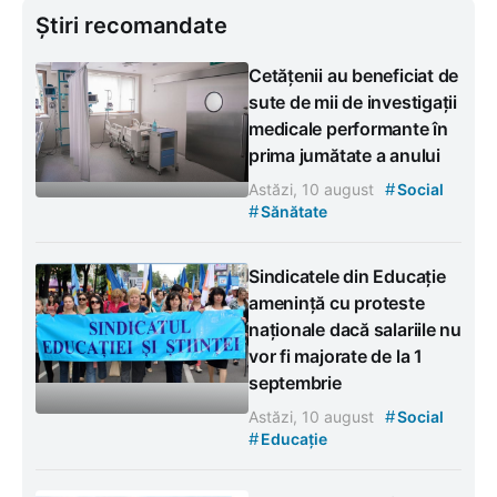
Știri recomandate
Cetățenii au beneficiat de
sute de mii de investigații
medicale performante în
prima jumătate a anului
#
Astăzi, 10 august
Social
#
Sănătate
Sindicatele din Educație
amenință cu proteste
naționale dacă salariile nu
vor fi majorate de la 1
septembrie
#
Astăzi, 10 august
Social
#
Educație