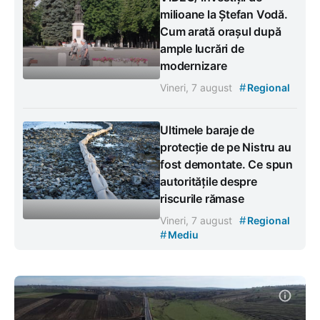
milioane la Ștefan Vodă.
Cum arată orașul după
ample lucrări de
modernizare
#
Vineri, 7 august
Regional
Ultimele baraje de
protecție de pe Nistru au
fost demontate. Ce spun
autoritățile despre
riscurile rămase
#
Vineri, 7 august
Regional
#
Mediu