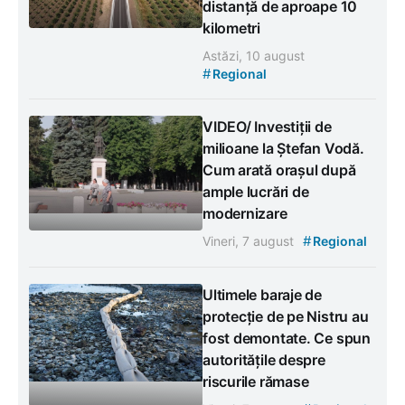
distanță de aproape 10
kilometri
Astăzi, 10 august
#
Regional
VIDEO/ Investiții de
milioane la Ștefan Vodă.
Cum arată orașul după
ample lucrări de
modernizare
#
Vineri, 7 august
Regional
Ultimele baraje de
protecție de pe Nistru au
fost demontate. Ce spun
autoritățile despre
riscurile rămase