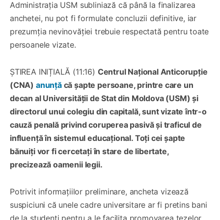
Administrația USM subliniază că până la finalizarea
anchetei, nu pot fi formulate concluzii definitive, iar
prezumția nevinovăției trebuie respectată pentru toate
persoanele vizate.
ȘTIREA INIȚIALĂ (11:16)
Centrul Național Anticorupție
(CNA)
anunță
că șapte persoane, printre care un
decan al Universității de Stat din Moldova (USM) și
directorul unui colegiu din capitală, sunt vizate într-o
cauză penală privind coruperea pasivă și traficul de
influență în sistemul educațional. Toți cei șapte
bănuiți vor fi cercetați în stare de libertate,
precizează oamenii legii.
Potrivit informațiilor preliminare, ancheta vizează
suspiciuni că unele cadre universitare ar fi pretins bani
de la studenți pentru a le facilita promovarea tezelor