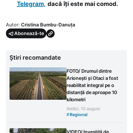
Telegram,
dacă îți este mai comod.
Autor:
Cristina Bumbu-Danuța
Abonează-te
Știri recomandate
FOTO/ Drumul dintre
Arionești și Otaci a fost
reabilitat integral pe o
distanță de aproape 10
kilometri
Astăzi, 10 august
#
Regional
VIDEO/ Investiții de