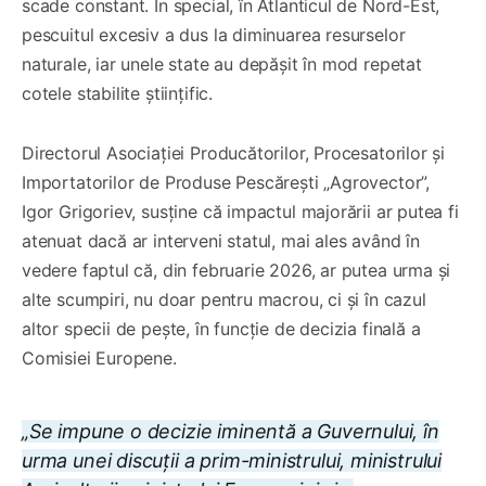
scade constant. În special, în Atlanticul de Nord-Est,
pescuitul excesiv a dus la diminuarea resurselor
naturale, iar unele state au depășit în mod repetat
cotele stabilite științific.
Directorul Asociației Producătorilor, Procesatorilor și
Importatorilor de Produse Pescărești „Agrovector”,
Igor Grigoriev, susține că impactul majorării ar putea fi
atenuat dacă ar interveni statul, mai ales având în
vedere faptul că, din februarie 2026, ar putea urma și
alte scumpiri, nu doar pentru macrou, ci și în cazul
altor specii de pește, în funcție de decizia finală a
Comisiei Europene.
„S
e impune o decizie iminentă a Guvernului, în
urma unei discuții a prim-ministrului, ministrului