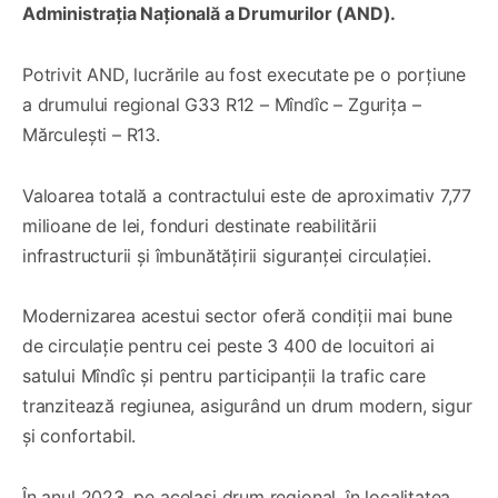
Administrația Națională a Drumurilor (AND).
Potrivit AND, lucrările au fost executate pe o porțiune
a drumului regional G33 R12 – Mîndîc – Zgurița –
Mărculești – R13.
Valoarea totală a contractului este de aproximativ 7,77
milioane de lei, fonduri destinate reabilitării
infrastructurii și îmbunătățirii siguranței circulației.
Modernizarea acestui sector oferă condiții mai bune
de circulație pentru cei peste 3 400 de locuitori ai
satului Mîndîc și pentru participanții la trafic care
tranzitează regiunea, asigurând un drum modern, sigur
și confortabil.
În anul 2023, pe același drum regional, în localitatea