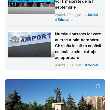
vor fi majorate de la 1
septembrie
#
Astăzi, 10 august
Social
#
Educație
Numărul pasagerilor care
au trecut prin Aeroportul
Chișinău în iulie a depășit
estimările administrației
aeroportuare
#
Astăzi, 10 august
Social