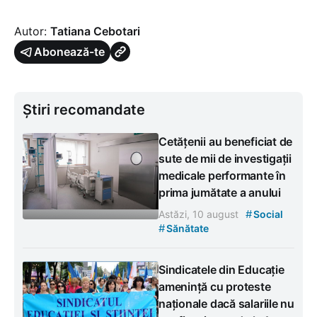
Autor:
Tatiana Cebotari
Abonează-te
Știri recomandate
Cetățenii au beneficiat de
sute de mii de investigații
medicale performante în
prima jumătate a anului
#
Astăzi, 10 august
Social
#
Sănătate
Sindicatele din Educație
amenință cu proteste
naționale dacă salariile nu