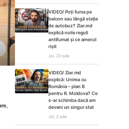
VIDEO/ Poți fuma pe
balcon sau lângă stația
de autobuz? Ziar.md
explică noile reguli
antifumat și ce amenzi
riști
Joi, 23 iulie
VIDEO/ Ziar.md
explică: Unirea cu
România – plan B
pentru R. Moldova? Ce
s-ar schimba dacă am
are,
deveni un singur stat
Joi, 2 iulie