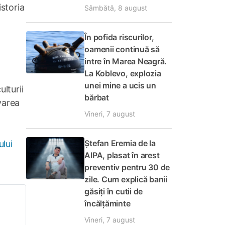
storia
Sâmbătă, 8 august
În pofida riscurilor,
oamenii continuă să
intre în Marea Neagră.
La Koblevo, explozia
unei mine a ucis un
ulturii
bărbat
varea
Vineri, 7 august
Ștefan Eremia de la
ului
AIPA, plasat în arest
preventiv pentru 30 de
zile. Cum explică banii
găsiți în cutii de
încălțăminte
Vineri, 7 august