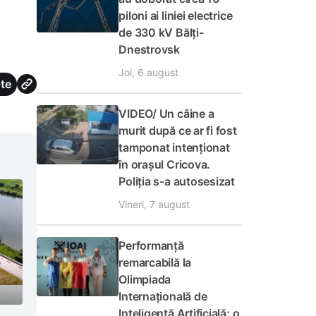
piloni ai liniei electrice
de 330 kV Bălți-
Dnestrovsk
Joi, 6 august
te
VIDEO/ Un câine a
murit după ce ar fi fost
tamponat intenționat
în orașul Cricova.
Poliția s-a autosesizat
Vineri, 7 august
Performanță
remarcabilă la
Olimpiada
Internațională de
Inteligență Artificială: o