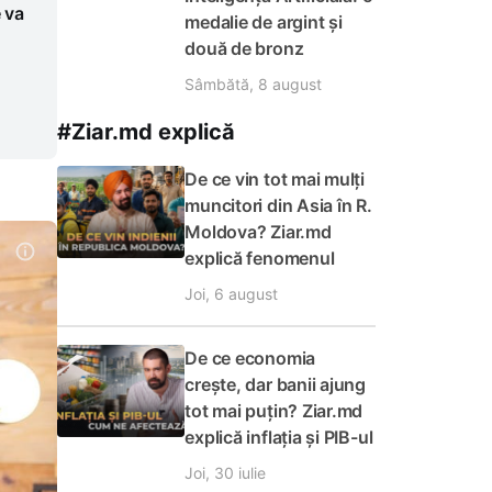
 va
medalie de argint și
două de bronz
Sâmbătă, 8 august
#Ziar.md explică
De ce vin tot mai mulți
muncitori din Asia în R.
Moldova? Ziar.md
explică fenomenul
Joi, 6 august
De ce economia
crește, dar banii ajung
tot mai puțin? Ziar.md
explică inflația și PIB-ul
Joi, 30 iulie