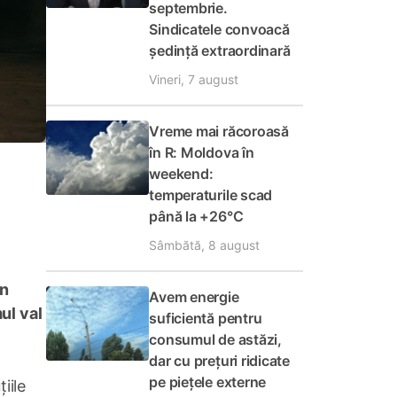
septembrie.
Sindicatele convoacă
ședință extraordinară
Vineri, 7 august
Vreme mai răcoroasă
în R: Moldova în
weekend:
temperaturile scad
până la +26°C
Sâmbătă, 8 august
in
Avem energie
ul val
suficientă pentru
consumul de astăzi,
dar cu prețuri ridicate
pe piețele externe
iile