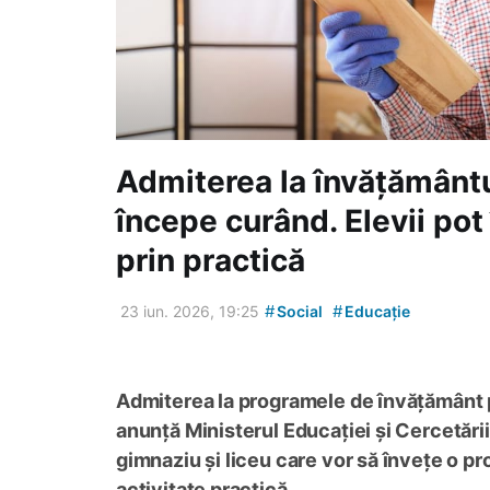
Admiterea la învățământu
începe curând. Elevii pot
prin practică
#
#
23 iun. 2026, 19:25
Social
Educație
Admiterea la programele de învățământ p
anunță Ministerul Educației și Cercetări
gimnaziu și liceu care vor să învețe o pr
activitate practică.