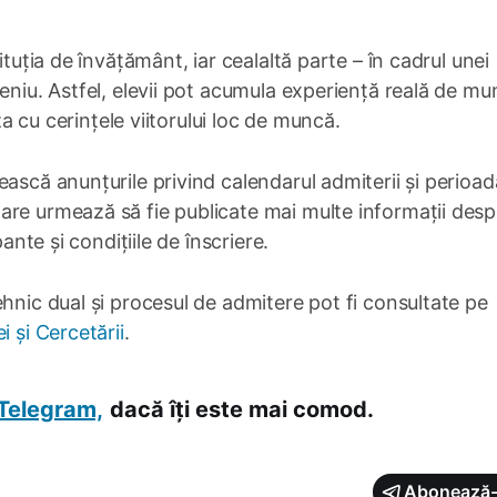
ituția de învățământ, iar cealaltă parte – în cadrul unei
meniu. Astfel, elevii pot acumula experiență reală de m
iza cu cerințele viitorului loc de muncă.
ească anunțurile privind calendarul admiterii și perioa
are urmează să fie publicate mai multe informații desp
ante și condițiile de înscriere.
ehnic dual și procesul de admitere pot fi consultate pe
i și Cercetării
.
Telegram,
dacă îți este mai comod.
Abonează-