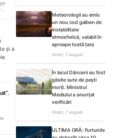
ege
r
Meteorologii au emis
a de
un nou cod galben de
at că
instabilitate
atmosferică, valabil în
n
aproape toată țara
e și a
Vineri, 7 august
ele
În lacul Dănceni au fost
găsite sute de pești
morți. Ministrul
at”.
Mediului a anunțat
verificări
Vineri, 7 august
te
ULTIMA ORĂ: Furtunile
o
au doborât circa 10