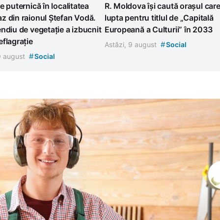
e puternică în localitatea
R. Moldova își caută orașul care
z din raionul Ștefan Vodă.
lupta pentru titlul de „Capitală
ndiu de vegetație a izbucnit
Europeană a Culturii” în 2033
flagrație
#
Astăzi, 9 august
Social
#
 9 august
Social