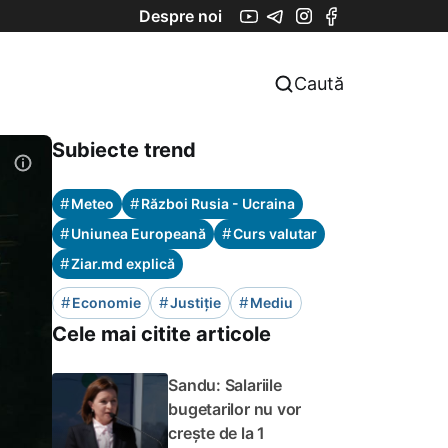
Despre noi
Caută
Subiecte trend
#
#
Meteo
Război Rusia - Ucraina
#
#
Uniunea Europeană
Curs valutar
#
Ziar.md explică
#
#
#
Economie
Justiție
Mediu
Cele mai citite articole
Sandu: Salariile
bugetarilor nu vor
crește de la 1