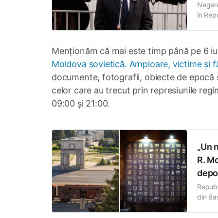
Negarea
în Rep
Grosu, 
stat î
inițiat
Menționăm că mai este timp până pe 6 iuli
Moldova sovietică. Amploare, victime și f
documente, fotografii, obiecte de epocă și
celor care au trecut prin represiunile regim
09:00 și 21:00.
„Un n
R. M
depo
Republ
din Ba
istoria
operaț