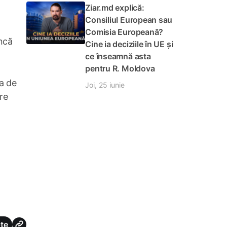
Ziar.md explică:
Consiliul European sau
Comisia Europeană?
uncă
Cine ia deciziile în UE și
ce înseamnă asta
pentru R. Moldova
da de
Joi, 25 iunie
re
te