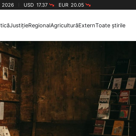
, 2026
USD
17.37
EUR
20.05
itică
Justiție
Regional
Agricultură
Extern
Toate știrile