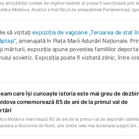
 atrocităților comise de regimul stalinist ar putea fi sancționată prin l
ublica Moldova. Anunțul a fost făcut de președintele Parlamentului, Igo
vineri, 12 iunie, în cadrul inaugurării expoziției comemorative „Teroare
n Moldova sovietică. Amploare, victime și făptași” . Speakerul a mențion
iva vine după un
e să vizitați
expoziția de vagoane „Teroarea de stat în
ăptași”
, amenajată în Piața Marii Adunări Naționale. Pri
 mărturii, expoziția spune povestea familiilor deportat
ului sovietic. Expoziția poate fi vizitată zilnic, între or
eam care își cunoaște istoria este mai greu de dezbin
oldova comemorează 85 de ani de la primul val de
rtări
ica Moldova marchează 85 de ani de la primul val de deportări stalinis
sarabia și Bucovina de Nord, una dintre cele mai dureroase pagini din
 țării. În noaptea de 12 spre 13 iunie 1941, regimul stalinist a declanșat 
iune de deportare în masă, în urma căreia mii