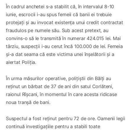
În cadrul anchetei s-a stabilit că, în intervalul 8-10
iunie, escrocii i-au spus femeii că banii ei trebuie
protejați și au invocat existența unui credit contractat
fraudulos pe numele său. Sub acest pretext, au
convins-o să le transmită în numerar 424.015 lei. Mai
târziu, suspecții i-au cerut încă 100.000 de lei. Femeia
și-a dat seama că este victima unei înșelătorii și a
alertat Poliția.
În urma măsurilor operative, polițiștii din Bălți au
reținut un bărbat de 37 de ani din satul Corlăteni,
raionul Rîșcani, în momentul în care acesta ridicase
noua tranșă de bani.
Suspectul a fost reținut pentru 72 de ore. Oamenii legii
continuă investigațiile pentru a stabili toate