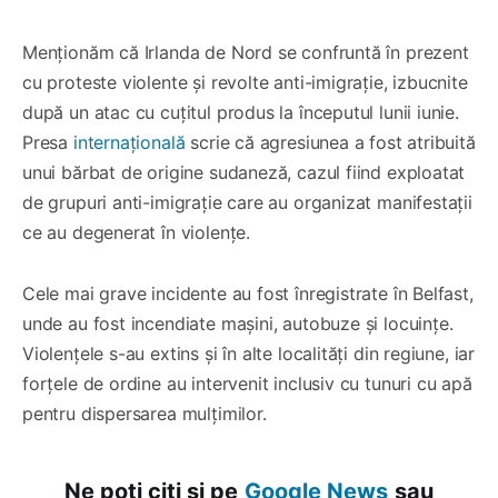
Menționăm că Irlanda de Nord se confruntă în prezent
cu proteste violente și revolte anti-imigrație, izbucnite
după un atac cu cuțitul produs la începutul lunii iunie.
Presa
internațională
scrie că agresiunea a fost atribuită
unui bărbat de origine sudaneză, cazul fiind exploatat
de grupuri anti-imigrație care au organizat manifestații
ce au degenerat în violențe.
Cele mai grave incidente au fost înregistrate în Belfast,
unde au fost incendiate mașini, autobuze și locuințe.
Violențele s-au extins și în alte localități din regiune, iar
forțele de ordine au intervenit inclusiv cu tunuri cu apă
pentru dispersarea mulțimilor.
Ne poți citi și pe
Google News
sau