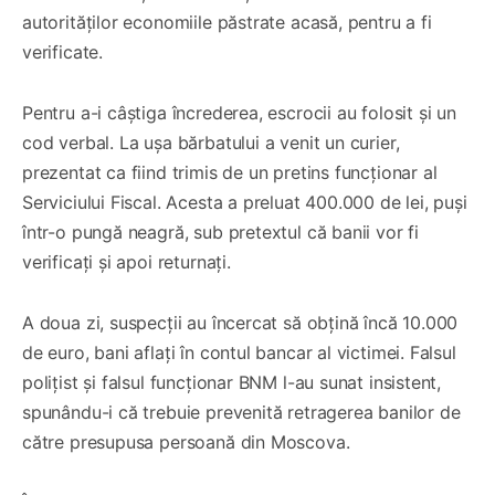
autorităților economiile păstrate acasă, pentru a fi
verificate.
Pentru a-i câștiga încrederea, escrocii au folosit și un
cod verbal. La ușa bărbatului a venit un curier,
prezentat ca fiind trimis de un pretins funcționar al
Serviciului Fiscal. Acesta a preluat 400.000 de lei, puși
într-o pungă neagră, sub pretextul că banii vor fi
verificați și apoi returnați.
A doua zi, suspecții au încercat să obțină încă 10.000
de euro, bani aflați în contul bancar al victimei. Falsul
polițist și falsul funcționar BNM l-au sunat insistent,
spunându-i că trebuie prevenită retragerea banilor de
către presupusa persoană din Moscova.