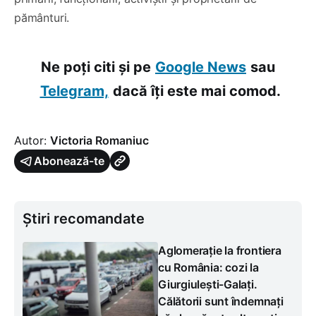
pământuri.
Ne poți citi și pe
Google News
sau
Telegram,
dacă îți este mai comod.
Autor:
Victoria Romaniuc
Abonează-te
Știri recomandate
Aglomerație la frontiera
cu România: cozi la
Giurgiulești-Galați.
Călătorii sunt îndemnați