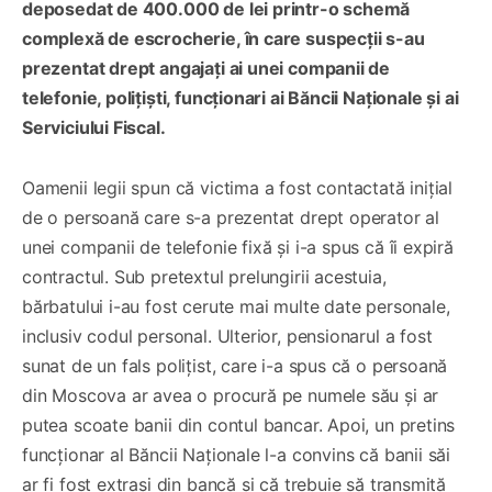
deposedat de 400.000 de lei printr-o schemă
complexă de escrocherie, în care suspecții s-au
prezentat drept angajați ai unei companii de
telefonie, polițiști, funcționari ai Băncii Naționale și ai
Serviciului Fiscal.
Oamenii legii spun că victima a fost contactată inițial
de o persoană care s-a prezentat drept operator al
unei companii de telefonie fixă și i-a spus că îi expiră
contractul. Sub pretextul prelungirii acestuia,
bărbatului i-au fost cerute mai multe date personale,
inclusiv codul personal. Ulterior, pensionarul a fost
sunat de un fals polițist, care i-a spus că o persoană
din Moscova ar avea o procură pe numele său și ar
putea scoate banii din contul bancar. Apoi, un pretins
funcționar al Băncii Naționale l-a convins că banii săi
ar fi fost extrași din bancă și că trebuie să transmită