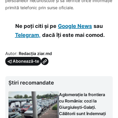
persoanelor necunoscute și să verifice orice informație
primită telefonic prin surse oficiale.
Ne poți citi și pe
Google News
sau
Telegram,
dacă îți este mai comod.
Autor:
Redacția ziar.md
Abonează-te
Știri recomandate
Aglomerație la frontiera
cu România: cozi la
Giurgiulești-Galați.
Călătorii sunt îndemnați