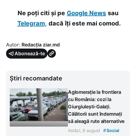
Ne poți citi și pe
Google News
sau
Telegram,
dacă îți este mai comod.
Autor:
Redacția ziar.md
Abonează-te
Știri recomandate
Aglomerație la frontiera
cu România: cozi la
Giurgiulești-Galați.
Călătorii sunt îndemnați
să aleagă rute alternative
#
Astăzi, 8 august
Social