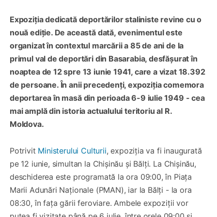
Expoziția dedicată deportărilor staliniste revine cu o
nouă ediție. De această dată, evenimentul este
organizat în contextul marcării a 85 de ani de la
primul val de deportări din Basarabia, desfășurat în
noaptea de 12 spre 13 iunie 1941, care a vizat 18.392
de persoane. În anii precedenți, expoziția comemora
deportarea în masă din perioada 6-9 iulie 1949 - cea
mai amplă din istoria actualului teritoriu al R.
Moldova.
Potrivit
Ministerului Culturii
, expoziția va fi inaugurată
pe 12 iunie, simultan la Chișinău și Bălți. La Chișinău,
deschiderea este programată la ora 09:00, în Piața
Marii Adunări Naționale (PMAN), iar la Bălți - la ora
08:30, în fața gării feroviare. Ambele expoziții vor
putea fi vizitate până pe 6 iulie, între orele 09:00 și