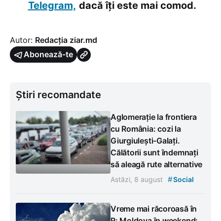
Telegram,
dacă îți este mai comod.
Autor:
Redacția ziar.md
Abonează-te
Știri recomandate
Aglomerație la frontiera
cu România: cozi la
Giurgiulești-Galați.
Călătorii sunt îndemnați
să aleagă rute alternative
#
Astăzi, 8 august
Social
Vreme mai răcoroasă în
R: Moldova în weekend: