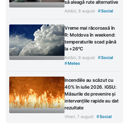
să aleagă rute alternative
#
Astăzi, 8 august
Social
Vreme mai răcoroasă în
R: Moldova în weekend:
temperaturile scad până
la +26°C
#
Astăzi, 8 august
Social
#
Meteo
Incendiile au scăzut cu
40% în iulie 2026. IGSU:
Măsurile de prevenire și
intervențiile rapide au dat
rezultate
#
Vineri, 7 august
Social