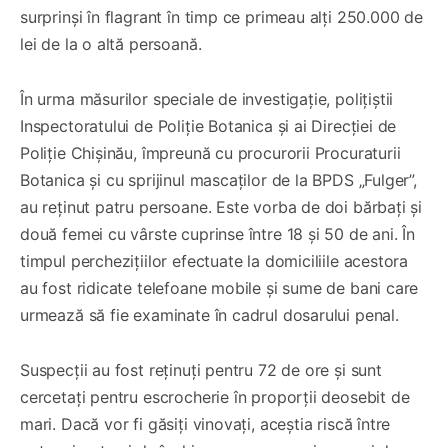
surprinși în flagrant în timp ce primeau alți 250.000 de
lei de la o altă persoană.
În urma măsurilor speciale de investigație, polițiștii
Inspectoratului de Poliție Botanica și ai Direcției de
Poliție Chișinău, împreună cu procurorii Procuraturii
Botanica și cu sprijinul mascaților de la BPDS „Fulger”,
au reținut patru persoane. Este vorba de doi bărbați și
două femei cu vârste cuprinse între 18 și 50 de ani. În
timpul perchezițiilor efectuate la domiciliile acestora
au fost ridicate telefoane mobile și sume de bani care
urmează să fie examinate în cadrul dosarului penal.
Suspecții au fost reținuți pentru 72 de ore și sunt
cercetați pentru escrocherie în proporții deosebit de
mari. Dacă vor fi găsiți vinovați, aceștia riscă între