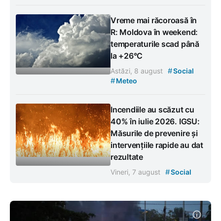
Vreme mai răcoroasă în
R: Moldova în weekend:
temperaturile scad până
la +26°C
#
Astăzi, 8 august
Social
#
Meteo
Incendiile au scăzut cu
40% în iulie 2026. IGSU:
Măsurile de prevenire și
intervențiile rapide au dat
rezultate
#
Vineri, 7 august
Social