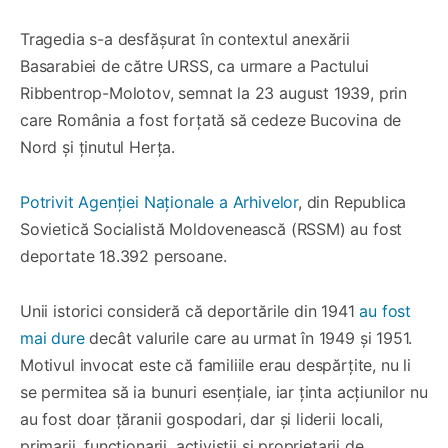
Tragedia s-a desfășurat în contextul anexării
Basarabiei de către URSS, ca urmare a Pactului
Ribbentrop-Molotov, semnat la 23 august 1939, prin
care România a fost forțată să cedeze Bucovina de
Nord și ținutul Herța.
Potrivit Agenției Naționale a Arhivelor
, din Republica
Sovietică Socialistă Moldovenească (RSSM) au fost
deportate 18.392 persoane.
Unii istorici consideră că deportările din 1941
au fost
mai dure
decât valurile care au urmat în 1949 și 1951.
Motivul invocat este că familiile erau despărțite, nu li
se permitea să ia bunuri esențiale, iar ținta acțiunilor nu
au fost doar țăranii gospodari, dar și liderii locali,
primarii, funcționarii, activiștii și proprietarii de