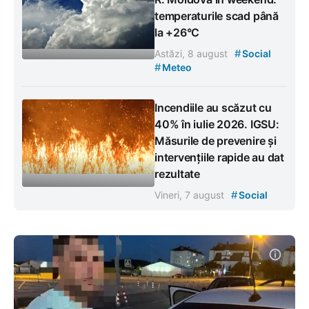
temperaturile scad până
la +26°C
#
Astăzi, 8 august
Social
#
Meteo
Incendiile au scăzut cu
40% în iulie 2026. IGSU:
Măsurile de prevenire și
intervențiile rapide au dat
rezultate
#
Vineri, 7 august
Social