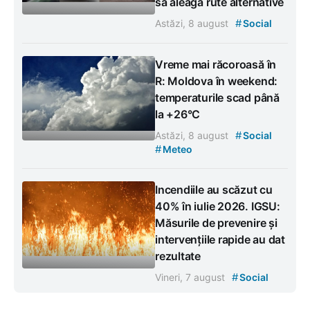
să aleagă rute alternative
#
Astăzi, 8 august
Social
Vreme mai răcoroasă în
R: Moldova în weekend:
temperaturile scad până
la +26°C
#
Astăzi, 8 august
Social
#
Meteo
Incendiile au scăzut cu
40% în iulie 2026. IGSU:
Măsurile de prevenire și
intervențiile rapide au dat
rezultate
#
Vineri, 7 august
Social